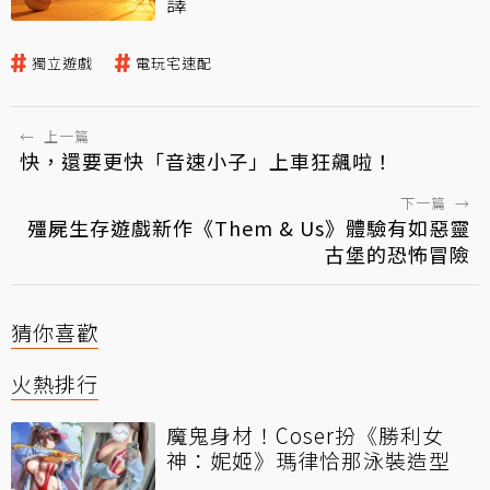
譯
獨立遊戲
電玩宅速配
←
上一篇
快，還要更快「音速小子」上車狂飆啦！
下一篇
→
殭屍生存遊戲新作《Them & Us》體驗有如惡靈
古堡的恐怖冒險
猜你喜歡
火熱排行
魔鬼身材！Coser扮《勝利女
神：妮姬》瑪律恰那泳裝造型