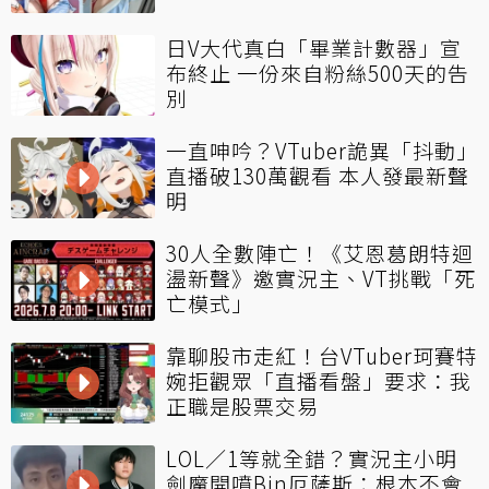
日V大代真白「畢業計數器」宣
布終止 一份來自粉絲500天的告
別
一直呻吟？VTuber詭異「抖動」
直播破130萬觀看 本人發最新聲
明
30人全數陣亡！《艾恩葛朗特迴
盪新聲》邀實況主、VT挑戰「死
亡模式」
靠聊股市走紅！台VTuber珂賽特
婉拒觀眾「直播看盤」要求：我
正職是股票交易
LOL／1等就全錯？實況主小明
劍魔開噴Bin厄薩斯：根本不會