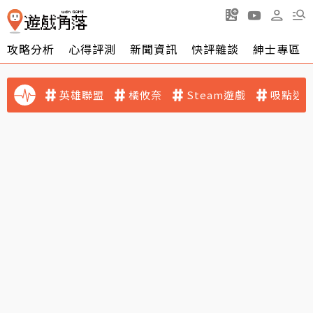
攻略分析
心得評測
新聞資訊
快評雜談
紳士專區
英雄聯盟
橘攸奈
Steam遊戲
吸點迷