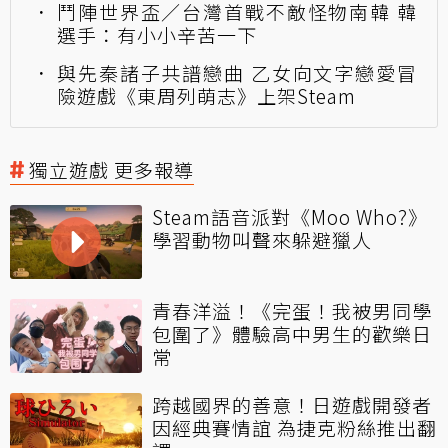
鬥陣世界盃／台灣首戰不敵怪物南韓 韓
選手：有小小辛苦一下
與先秦諸子共譜戀曲 乙女向文字戀愛冒
險遊戲《東周列萌志》上架Steam
獨立遊戲 更多報導
Steam語音派對《Moo Who?》
學習動物叫聲來躲避獵人
青春洋溢！《完蛋！我被男同學
包圍了》體驗高中男生的歡樂日
常
跨越國界的善意！日遊戲開發者
因經典賽情誼 為捷克粉絲推出翻