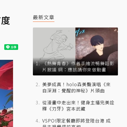
首度
最新文章
《熱舞青春》作者手繪流暢舞蹈影
片掀議 網：應該請你來做動畫
美夢成真！holo森美聲演唱《來
自深淵：覺醒的神秘》片頭曲
從漫畫中走出來！健身主播完美詮
釋《刃牙》宮本武藏
VSPO!限定餐廳即將登陸台港 成
員主視覺提前亮相