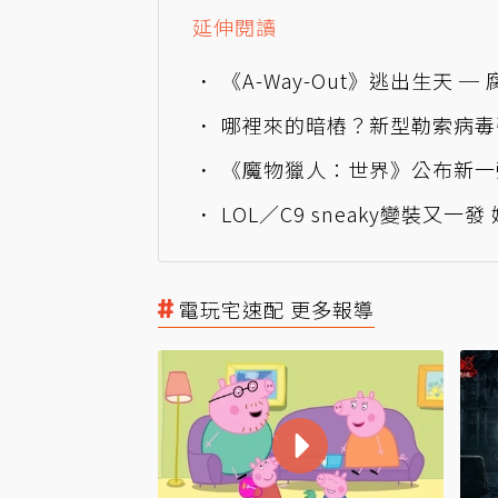
延伸閱讀
《A-Way-Out》逃出生天 
哪裡來的暗樁？新型勒索病毒
《魔物獵人：世界》公布新一彈
LOL／C9 sneaky變裝又
電玩宅速配 更多報導