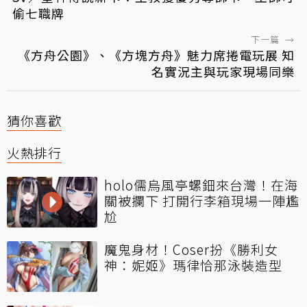
偷七職牌
下一篇
→
《方舟公園》、《方塊方舟》魅力席捲電玩展 知
名實況主與玩家現場同樂
猜你喜歡
火熱排行
holo儒烏風亭螺鈿來台灣！在海
關被攔下 打開行李箱現場一陣尷
尬
魔鬼身材！Coser扮《勝利女
神：妮姬》瑪律恰那泳裝造型