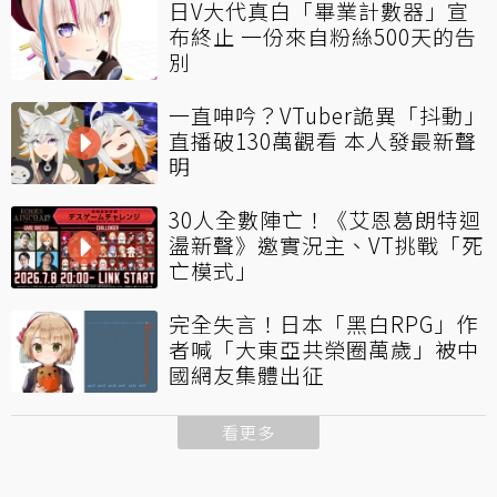
日V大代真白「畢業計數器」宣
布終止 一份來自粉絲500天的告
別
一直呻吟？VTuber詭異「抖動」
直播破130萬觀看 本人發最新聲
明
30人全數陣亡！《艾恩葛朗特迴
盪新聲》邀實況主、VT挑戰「死
亡模式」
完全失言！日本「黑白RPG」作
者喊「大東亞共榮圈萬歲」被中
國網友集體出征
看更多