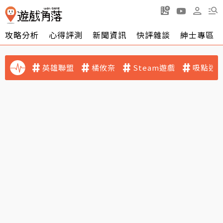
攻略分析
心得評測
新聞資訊
快評雜談
紳士專區
英雄聯盟
橘攸奈
Steam遊戲
吸點迷