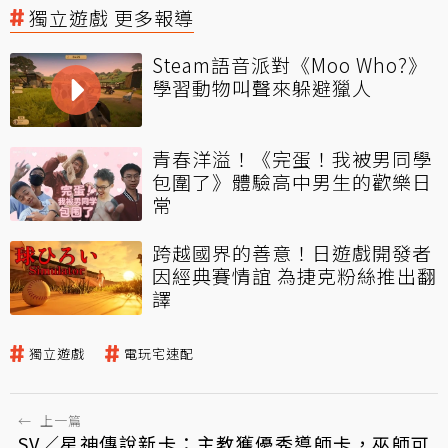
獨立遊戲 更多報導
Steam語音派對《Moo Who?》
學習動物叫聲來躲避獵人
青春洋溢！《完蛋！我被男同學
包圍了》體驗高中男生的歡樂日
常
跨越國界的善意！日遊戲開發者
因經典賽情誼 為捷克粉絲推出翻
譯
獨立遊戲
電玩宅速配
←
上一篇
SV／星神傳說新卡：主教獲優秀導師卡，巫師可