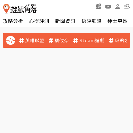
攻略分析
心得評測
新聞資訊
快評雜談
紳士專區
英雄聯盟
橘攸奈
Steam遊戲
吸點迷