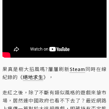
果真是樹大招風嗎?屢屢刷新
Steam
同時在線
紀錄的《
絕地求生
》，
走紅之後，除了不斷有類似風格的遊戲來搶市
場，居然連中國政府也看不下去了？最近網路
上瘋傳一篇對於大逃殺遊戲，明確持有否定態