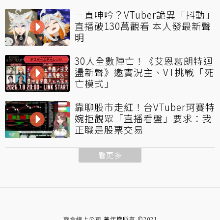
一直呻吟？VTuber詭異「抖動」
直播破130萬觀看 本人發最新聲
明
30人全數陣亡！《艾恩葛朗特迴
盪新聲》邀實況主、VT挑戰「死
亡模式」
靠聊股市走紅！台VTuber珂賽特
婉拒觀眾「直播看盤」要求：我
正職是股票交易
看更多
聯合線上公司 著作權所有 ©2021