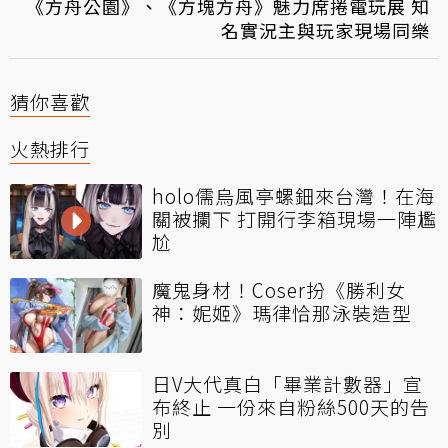
《方舟公園》、《方塊方舟》魅力席捲電玩展 知
名實況主與玩家現場同樂
猜你喜歡
火熱排行
holo儒烏風亭螺鈿來台灣！在海
關被攔下 打開行李箱現場一陣尷
尬
魔鬼身材！Coser扮《勝利女
神：妮姬》瑪律恰那泳裝造型
日V大代真白「畢業計數器」宣
布終止 一份來自粉絲500天的告
別