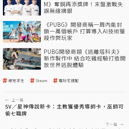
M》奪銅再添獎牌！末盤激戰失
誤無緣摘銀
《PUBG》開發商稱一周內能封
鎖一萬個帳戶 打算導入AI技術獵
殺作弊玩家
PUBG開發商類《逃離塔科夫》
新作製作中 結合吃雞經驗打造開
放世界逃脫體驗
絕地求生
Steam
電玩宅速配
←
上一篇
SV／星神傳說新卡：主教獲優秀導師卡，巫師可
偷七職牌
下一篇
→