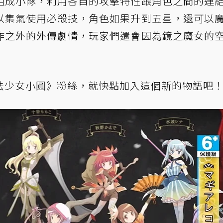
組成小隊，利用各自的攻擊特性跟角色之間的連
以集氣使用必殺技，角色如果升到五星，還可以
作之外的外傳劇情，玩家們還會因為鏡之魔女的
法少女小圓》粉絲，就快點加入這個新的物語吧