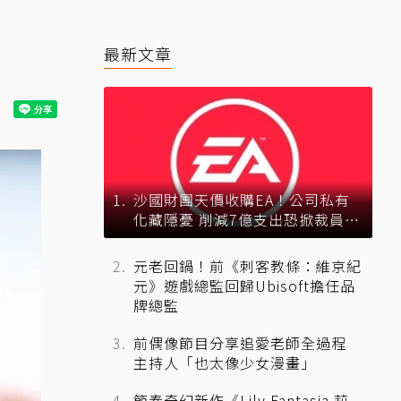
！
最新文章
沙國財團天價收購EA！公司私有
化藏隱憂 削減7億支出恐掀裁員風
暴？
元老回鍋！前《刺客教條：維京紀
元》遊戲總監回歸Ubisoft擔任品
牌總監
前偶像節目分享追愛老師全過程
主持人「也太像少女漫畫」
節奏奇幻新作《Lily Fantasia 莉