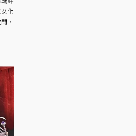
結羈絆
魔女化
空間，
！