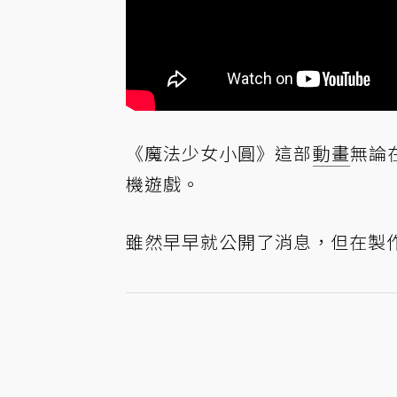
《魔法少女小圓》這部
動畫
無論
機遊戲。
雖然早早就公開了消息，但在製