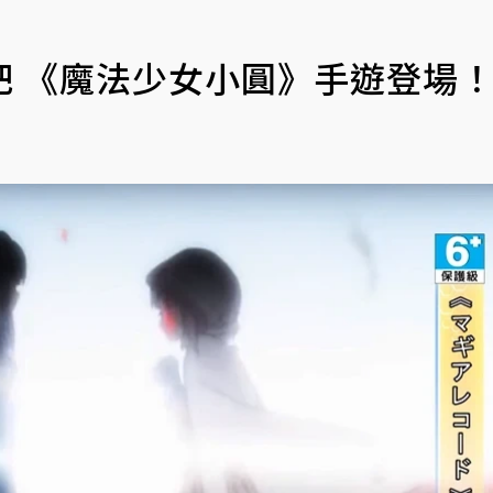
吧 《魔法少女小圓》手遊登場