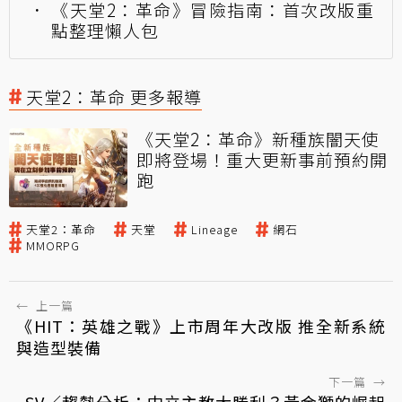
《天堂2：革命》冒險指南：首次改版重
點整理懶人包
天堂2：革命 更多報導
《天堂2：革命》新種族闇天使
即將登場！重大更新事前預約開
跑
天堂2：革命
天堂
Lineage
網石
MMORPG
←
上一篇
《HIT：英雄之戰》上市周年大改版 推全新系統
與造型裝備
下一篇
→
SV／趨勢分析：中立主教大勝利？黃金獅的崛起