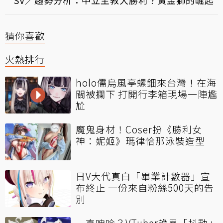
猜你喜歡
火熱排行
holo儒烏風亭螺鈿來台灣！在海
關被攔下 打開行李箱現場一陣尷
尬
魔鬼身材！Coser扮《勝利女
神：妮姬》瑪律恰那泳裝造型
日V大代真白「畢業計數器」宣
布終止 一份來自粉絲500天的告
別
一直呻吟？VTuber詭異「抖動」