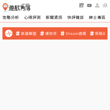
攻略分析
心得評測
新聞資訊
快評雜談
紳士專區
英雄聯盟
橘攸奈
Steam遊戲
吸點迷