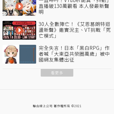
直播破130萬觀看 本人發最新聲
明
30人全數陣亡！《艾恩葛朗特迴
盪新聲》邀實況主、VT挑戰「死
亡模式」
完全失言！日本「黑白RPG」作
者喊「大東亞共榮圈萬歲」被中
國網友集體出征
看更多
聯合線上公司 著作權所有 ©2021