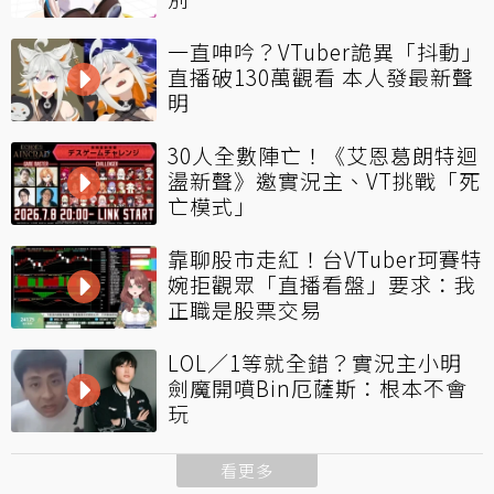
一直呻吟？VTuber詭異「抖動」
直播破130萬觀看 本人發最新聲
明
30人全數陣亡！《艾恩葛朗特迴
盪新聲》邀實況主、VT挑戰「死
亡模式」
靠聊股市走紅！台VTuber珂賽特
婉拒觀眾「直播看盤」要求：我
正職是股票交易
LOL／1等就全錯？實況主小明
劍魔開噴Bin厄薩斯：根本不會
玩
看更多