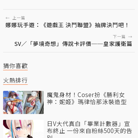
←
上一篇
娜娜玩手遊：《遊戲王 決鬥聯盟》抽牌決鬥吧！
下一篇
→
SV／「夢境奇想」傳說卡評價──皇家護衛篇
猜你喜歡
火熱排行
魔鬼身材！Coser扮《勝利女
神：妮姬》瑪律恰那泳裝造型
日V大代真白「畢業計數器」宣
布終止 一份來自粉絲500天的告
別