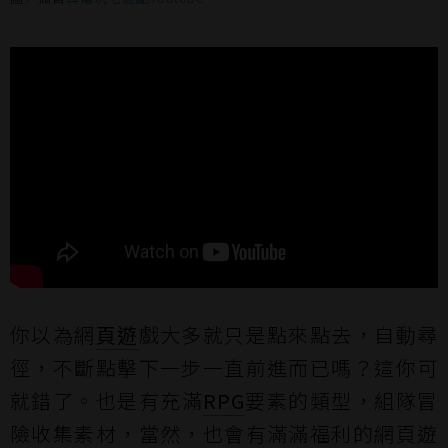
你以為網
頁遊
戲大多就只是點來點去，自動尋
徑，不斷點擊下一步一直前進而已嗎？這你可
就錯了。也是有充滿
RPG
要素的類型，組隊冒
險收集素材，當然，也會有滿滿福利的網頁遊