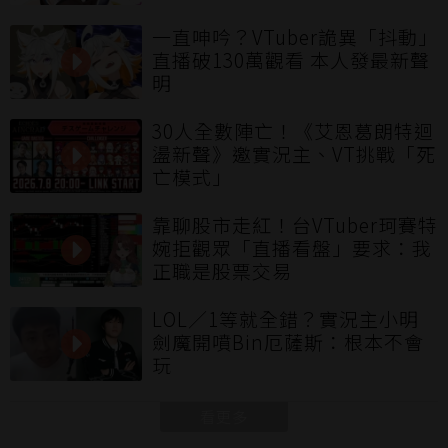
一直呻吟？VTuber詭異「抖動」
直播破130萬觀看 本人發最新聲
明
30人全數陣亡！《艾恩葛朗特迴
盪新聲》邀實況主、VT挑戰「死
亡模式」
靠聊股市走紅！台VTuber珂賽特
婉拒觀眾「直播看盤」要求：我
正職是股票交易
LOL／1等就全錯？實況主小明
劍魔開噴Bin厄薩斯：根本不會
玩
看更多