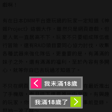
戲啊！
有在日本DMM平台遊玩過的玩家一定知道《神
姬Project》這個大作，雖然只是網頁遊戲，但
是人氣一直居高不下，玩家不只要組成隊伍進
行冒險，還有RAID頭目要同心協力討伐，收集
各種武器來強化隊伍，更重要的是，有滿滿的
妹子之外，還有滿滿的福利，至於內容有多開
心，就等你自已去玩過才知道了。
不只在網頁上，《神姬Project》也在最近推出
了手機版，而且這下還要推出中文版，有興趣
的玩家，你還在等什麼，快來註冊事前登錄，
怒抽一波了啊～