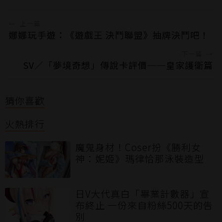
←
上一篇
娜娜玩手遊：《遊戲王 決鬥聯盟》抽牌決鬥吧！
下一篇
→
SV／「夢境奇想」傳說卡評價──皇家護衛篇
猜你喜歡
火熱排行
魔鬼身材！Coser扮《勝利女
神：妮姬》瑪律恰那泳裝造型
日V大代真白「畢業計數器」宣
布終止 一份來自粉絲500天的告
別