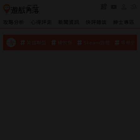
攻略分析
心得評測
新聞資訊
快評雜談
紳士專區
英雄聯盟
橘攸奈
Steam遊戲
吸點迷