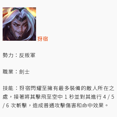
犽宿
勢力：反叛軍
職業：劍士
技能：犽宿閃耀至擁有最多裝備的敵人所在之
處，接著將其擊飛至空中 1 秒並對其進行 4 / 5
/ 6 次斬擊，造成普通攻擊傷害和命中效果。