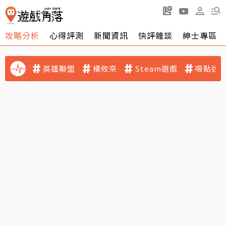
攻略分析
心得評測
新聞資訊
快評雜談
紳士專區
英雄聯盟
橘攸奈
Steam遊戲
吸點迷