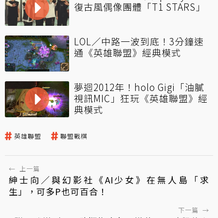
復古風偶像團體「T1 STARS」
LOL／中路一波到底！3分鐘速
通《英雄聯盟》經典模式
夢迴2012年！holo Gigi「油膩
視訊MIC」狂玩《英雄聯盟》經
典模式
英雄聯盟
聯盟戰棋
←
上一篇
紳士向／與幻影社《AI少女》在無人島「求
生」，可多P也可百合！
下一篇
→