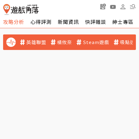
攻略分析
心得評測
新聞資訊
快評雜談
紳士專區
英雄聯盟
橘攸奈
Steam遊戲
吸點迷