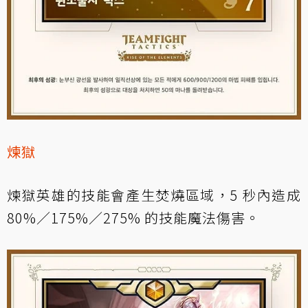
煉獄
煉獄英雄的技能會產生焚燒區域，5 秒內造成
80%／175%／275% 的技能魔法傷害。