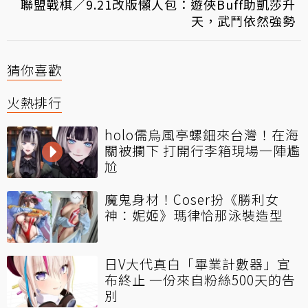
聯盟戰棋／9.21改版懶人包：遊俠Buff助凱莎升
天，武鬥依然強勢
猜你喜歡
火熱排行
holo儒烏風亭螺鈿來台灣！在海
關被攔下 打開行李箱現場一陣尷
尬
魔鬼身材！Coser扮《勝利女
神：妮姬》瑪律恰那泳裝造型
日V大代真白「畢業計數器」宣
布終止 一份來自粉絲500天的告
別