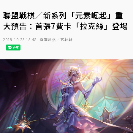
聯盟戰棋／新系列「元素崛起」重
大預告：首張7費卡「拉克絲」登場
2019-10-23 15:48
遊戲角落／玄軒軒