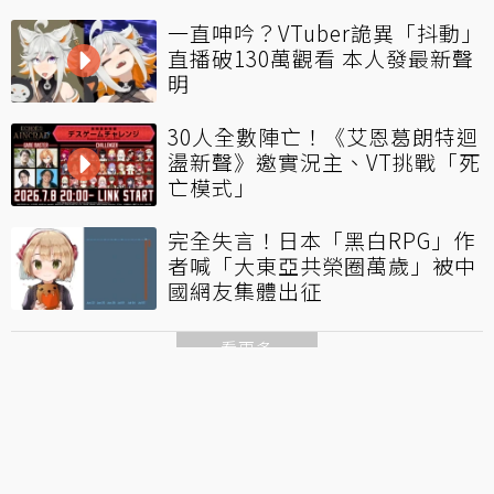
一直呻吟？VTuber詭異「抖動」
直播破130萬觀看 本人發最新聲
明
30人全數陣亡！《艾恩葛朗特迴
盪新聲》邀實況主、VT挑戰「死
亡模式」
完全失言！日本「黑白RPG」作
者喊「大東亞共榮圈萬歲」被中
國網友集體出征
看更多
聯合線上公司 著作權所有 ©2021