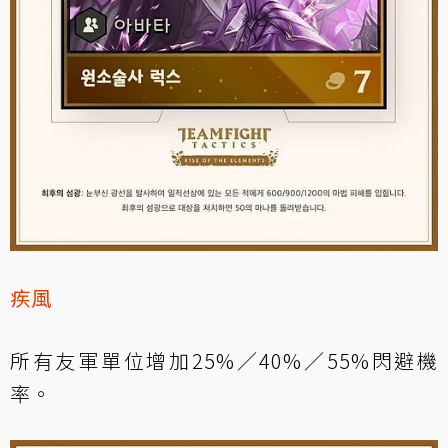
疾風
所有友軍單位增加25%／40%／55%閃避機
率。