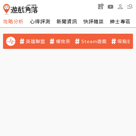
攻略分析
心得評測
新聞資訊
快評雜談
紳士專區
英雄聯盟
橘攸奈
Steam遊戲
吸點迷