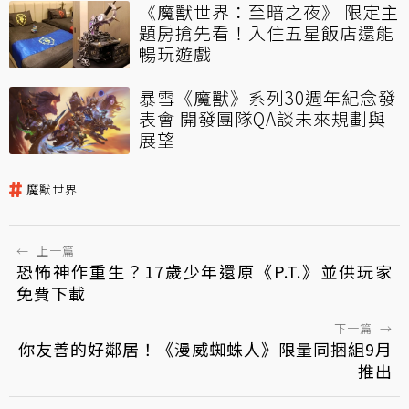
《魔獸世界：至暗之夜》 限定主
題房搶先看！入住五星飯店還能
暢玩遊戲
暴雪《魔獸》系列30週年紀念發
表會 開發團隊QA談未來規劃與
展望
魔獸世界
←
上一篇
恐怖神作重生？17歲少年還原《P.T.》並供玩家
免費下載
下一篇
→
你友善的好鄰居！《漫威蜘蛛人》限量同捆組9月
推出