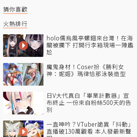
猜你喜歡
火熱排行
holo儒烏風亭螺鈿來台灣！在海
關被攔下 打開行李箱現場一陣尷
尬
魔鬼身材！Coser扮《勝利女
神：妮姬》瑪律恰那泳裝造型
日V大代真白「畢業計數器」宣
布終止 一份來自粉絲500天的告
別
一直呻吟？VTuber詭異「抖動」
直播破130萬觀看 本人發最新聲