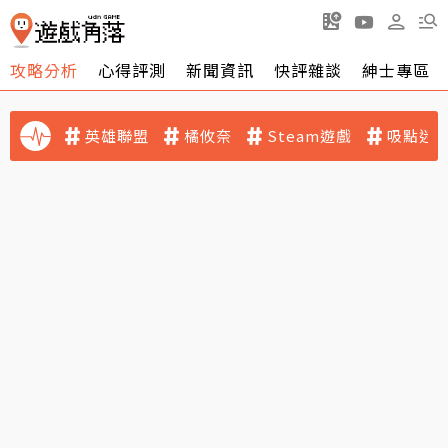
攻略分析
心得評測
新聞資訊
快評雜談
紳士專區
英雄聯盟
橘攸奈
Steam遊戲
吸點迷