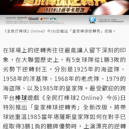
《全民打棒球2 Online》今(6)日推出「皇家棒球逆轉秀」改版。
在球場上的逆轉秀往往最能讓人留下深刻的印
象，在大聯盟歷史上，有5支球隊從1勝3敗的
劣勢下逆轉封王，分別是1925年的海盜隊、
1958年的洋基隊、1968年的老虎隊、1979的
海盜隊、以及1985年的皇家隊。最受歡迎的跨
平台
棒球
遊戲《全民打棒球2 Online》今(6)日
特別推出「皇家棒球逆轉秀」全新改版，將帶
球迷重溫1985當年堪薩斯皇家隊如何在對手已
經取得3勝1負的聽牌優勢時，上演漂亮的逆轉