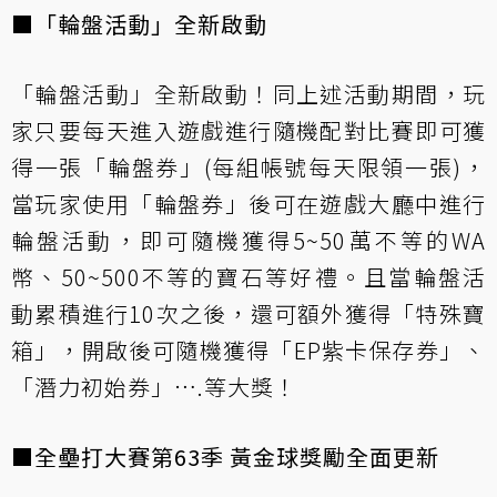
■「輪盤活動」全新啟動
「輪盤活動」全新啟動！同上述活動期間，玩
家只要每天進入遊戲進行隨機配對比賽即可獲
得一張「輪盤券」(每組帳號每天限領一張)，
當玩家使用「輪盤券」後可在遊戲大廳中進行
輪盤活動，即可隨機獲得5~50萬不等的WA
幣、50~500不等的寶石等好禮。且當輪盤活
動累積進行10次之後，還可額外獲得「特殊寶
箱」，開啟後可隨機獲得「EP紫卡保存券」、
「潛力初始券」….等大獎！
■全壘打大賽第63季 黃金球獎勵全面更新