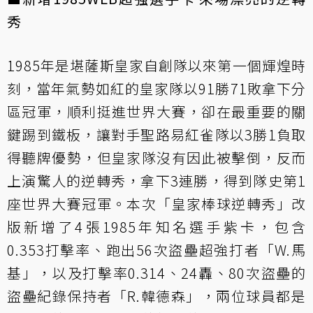
秀
1985年是堪薩斯皇家自創隊以來第一個輝煌時
刻，當年氣勢如紅的皇家隊以91勝71敗拿下分
區冠軍，順利挺進世界大賽，卻在最重要的關
鍵踢到鐵板，讓對手聖路易紅雀隊以3勝1負取
得聽牌優勢，但皇家隊沒有因此被擊倒，反而
上演驚人的逆轉秀，拿下3連勝，得到隊史第1
座世界大賽冠軍。本次「皇家棒球逆轉秀」改
版新增了4張1985年知名選手紫卡，包含
0.353打擊率、跑出56次盜壘超強打者「W.馬
基」，以及打擊率0.314、24轟、80次盜壘的
盜壘紀錄保持者「R.韓德森」，兩位球員都是