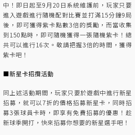
中！即日起至9月20日系統維護前，玩家只要
進入遊戲進行隨機配對比賽並打滿15分鐘9局
後，即可獲得紫卡點數3倍的獎勵，而當收集
到150點時，即可隨機獲得一張隨機紫卡！總
共可以進行16次。敬請把握3倍的時間，獲得
紫卡吧！
■新星卡招攬活動
同上述活動期間，玩家只要於遊戲中進行新星
招募，就可以7折的價格招募新星卡，同時招
募3張球員卡時，即享有免費招募的優惠！趁
新球季開打，快來招募你想要的新星選手吧！