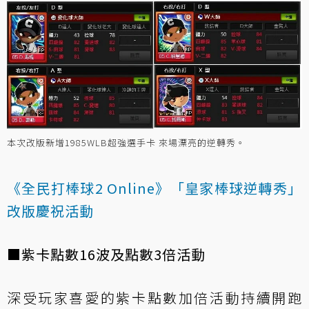
本次改版新增1985WLB超強選手卡 來場漂亮的逆轉秀。
《全民打棒球2 Online》「皇家棒球逆轉秀」
改版慶祝活動
■紫卡點數16波及點數3倍活動
深受玩家喜愛的紫卡點數加倍活動持續開跑