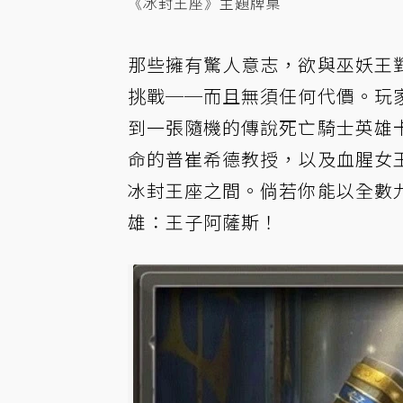
《冰封王座》主題牌桌
那些擁有驚人意志，欲與巫妖王
挑戰──而且無須任何代價。玩
到一張隨機的傳說死亡騎士英雄
命的普崔希德教授，以及血腥女
冰封王座之間。倘若你能以全數
雄：王子阿薩斯
！