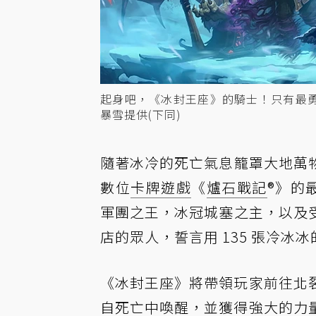
起身吧，《冰封王座》的騎士！只有最
暴雪提供(下同)
隨著冰冷的死亡氣息籠罩大地萬
數位
卡牌遊戲
《
爐石戰記
®》的
軍團之王，冰冠城塞之主，以及
店的眾人，誓言用 135 張冷冰
《冰封王座》將帶領玩家前往北
自死亡中喚醒，並獲得強大的力