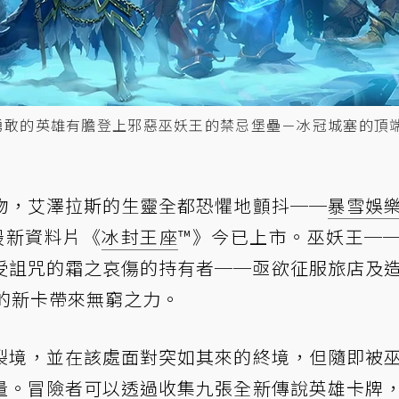
勇敢的英雄有膽登上邪惡巫妖王的禁忌堡壘－冰冠城塞的頂端
物，艾澤拉斯的生靈全都恐懼地顫抖──
暴雪娛
最新資料片《
冰封王座
™》今已上市。巫妖王─
受詛咒的霜之哀傷的持有者──亟欲征服旅店及
冰的新卡帶來無窮之力。
裂境，並在該處面對突如其來的終境，但隨即被
量。冒險者可以透過收集九張全新傳說英雄卡牌