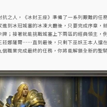
對抗之人，《冰封王座》準備了一系列艱難的任
家進到冰冠城塞的冰凍大廳後，只要完成序章，
卡牌；接著就能挑戰城塞上下兩區的經典領主，
王菈娜薩爾……直到最後，只剩下巫妖王本人擋
九個職業完成最終的任務，你將能解鎖
全新的聖