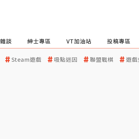
雜談
紳士專區
VT加油站
投稿專區
Steam遊戲
吸點迷因
聯盟戰棋
遊戲