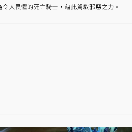
為令人畏懼的死亡騎士，藉此駕馭邪惡之力。