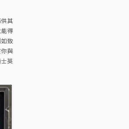
務供其
就能得
例如致
在你與
騎士英