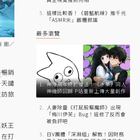
這樣比較香！《碧藍航線》推千元
「ASMR米」飯糰掀議
最多瀏覽
 圖／
樂
暢銷
─天譴
神隱兩年終於復活！《冰菓》同人
神繪師回歸 P站重新上傳大量創作
造訪旅
人妻除靈《打屁股驅魔師》出現
「梅川伊芙」Bug！這修了反而會
被負評吧
巫妖王
日V團體「深淵組」解散！因財務
，在打