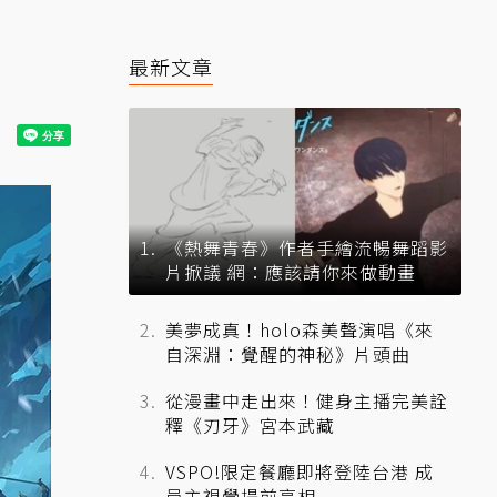
最新文章
《熱舞青春》作者手繪流暢舞蹈影
片掀議 網：應該請你來做動畫
美夢成真！holo森美聲演唱《來
自深淵：覺醒的神秘》片頭曲
從漫畫中走出來！健身主播完美詮
釋《刃牙》宮本武藏
VSPO!限定餐廳即將登陸台港 成
員主視覺提前亮相