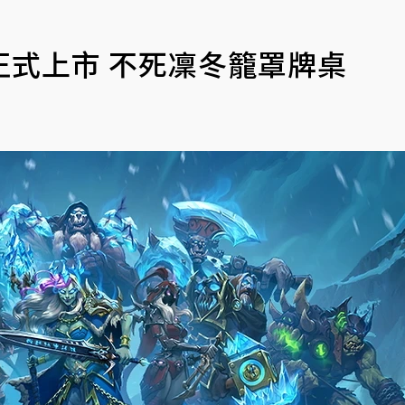
式上市 不死凜冬籠罩牌桌