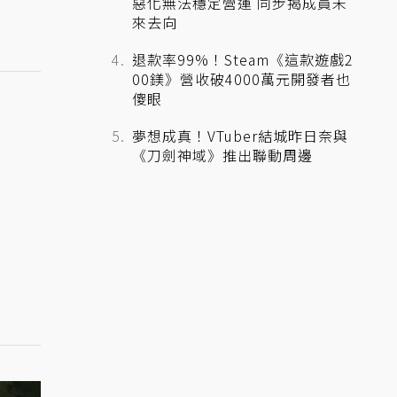
惡化無法穩定營運 同步揭成員未
來去向
退款率99%！Steam《這款遊戲2
00鎂》營收破4000萬元開發者也
傻眼
夢想成真！VTuber結城昨日奈與
《刀劍神域》推出聯動周邊