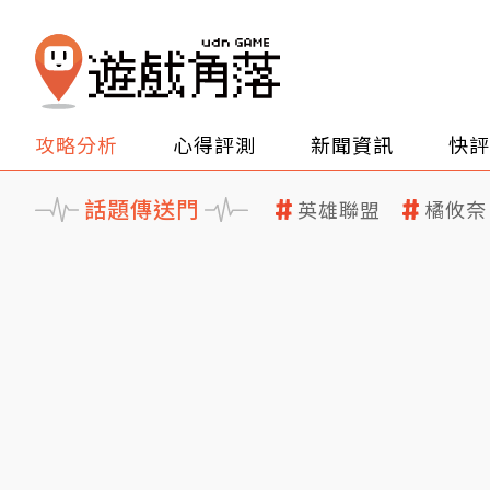
攻略分析
心得評測
新聞資訊
快評
話題傳送門
英雄聯盟
橘攸奈