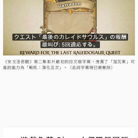
《安戈洛奇觀》第二集影片最初的日文版字幕，洩漏了「加瓦東」可
能的能力為「戰吼：演化五次」。（此段字幕現已被刪除）