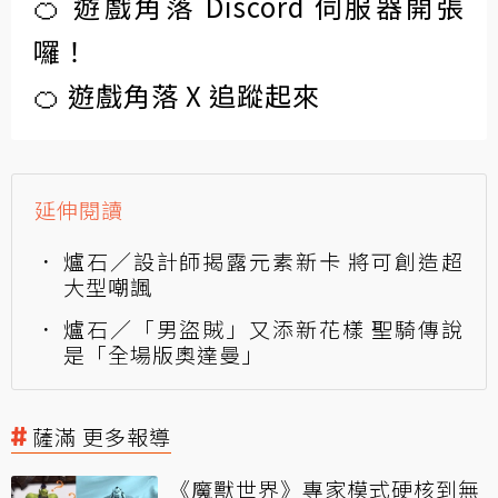
🍊 遊戲角落 Discord 伺服器開張
囉！
🍊 遊戲角落 X 追蹤起來
延伸閱讀
爐石／設計師揭露元素新卡 將可創造超
大型嘲諷
爐石／「男盜賊」又添新花樣 聖騎傳說
是「全場版奧達曼」
薩滿 更多報導
《魔獸世界》專家模式硬核到無