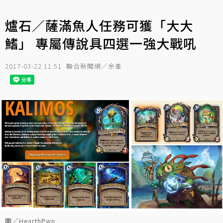
爐石／薩滿魚人任務可獲「大大
鰭」 專屬傳說具四選一強大戰吼
2017-03-22 11:51
聯合新聞網／余峯
圖／HearthPwn