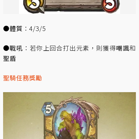
●
體質
：4/3/5
●
戰吼
：若你上回合打出元素，則獲得
嘲諷
和
聖盾
聖騎任務獎勵