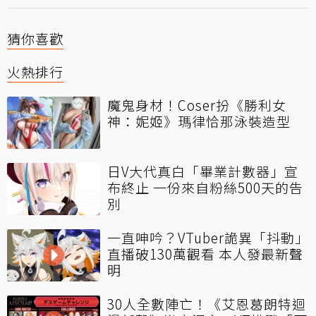
猜你喜歡
火熱排行
魔鬼身材！Coser扮《勝利女
神：妮姬》瑪律恰那泳裝造型
日V大代真白「畢業計數器」宣
布終止 一份來自粉絲500天的告
別
一直呻吟？VTuber詭異「抖動」
直播破130萬觀看 本人發最新聲
明
30人全數陣亡！《艾恩葛朗特迴