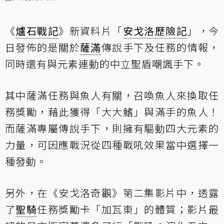
《
爐石戰記
》新資料片「
安戈洛歷險記
」，今
日發佈的是關於
薩滿
傳說手下及任務的情報，
同時還有與元素連動的中立聖盾嘲諷手下。
其中薩滿任務與魚人有關，召喚魚人來換取任
務獎勵，藉此獲得「大大鰭」與滿手的魚人！
而薩滿專屬傳說手下，則擁有驅動四大元素的
力量，可因應戰況從四種戰吼效果當中選擇一
種發動。
另外，在
《安戈洛奇觀》第二集影片
中，透露
了
聖騎
任務獎勵卡「加瓦東」的體質；影片最