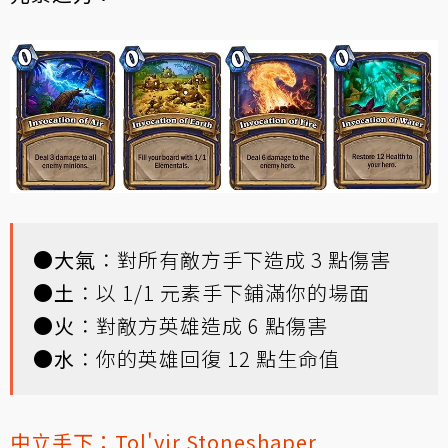
●
大氣
：對所有敵方手下造成 3 點傷害
●
土
：以 1/1 元素手下鋪滿你的場面
●
火
：對敵方英雄造成 6 點傷害
●
水
：你的英雄回復 12 點生命值
中立手下：Tol'vir Stoneshaper