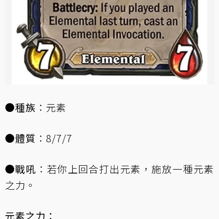
●
種族
：元素
●
體質
：8/7/7
●
戰吼
：若你上回合打出元素，施放一種元素
之力。
元素之力：