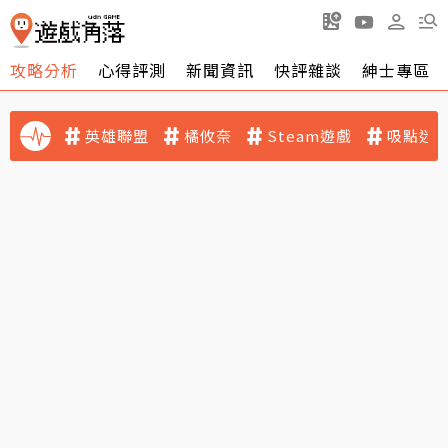
攻略分析
心得評測
新聞資訊
快評雜談
紳士專區
英雄聯盟
橘攸奈
Steam遊戲
吸點迷