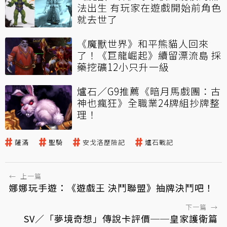
法出生 有玩家在遊戲開始前角色
就去世了
《魔獸世界》和平熊貓人回來
了！《巨龍崛起》續留漂流島 採
藥挖礦12小只升一級
爐石／G9推薦《暗月馬戲團：古
神也瘋狂》全職業24牌組抄牌整
理！
薩滿
聖騎
安戈洛歷險記
爐石戰記
←
上一篇
娜娜玩手遊：《遊戲王 決鬥聯盟》抽牌決鬥吧！
下一篇
→
SV／「夢境奇想」傳說卡評價──皇家護衛篇