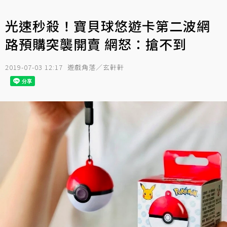
光速秒殺！寶貝球悠遊卡第二波網
路預購突襲開賣 網怒：搶不到
2019-07-03 12:17
遊戲角落／玄軒軒