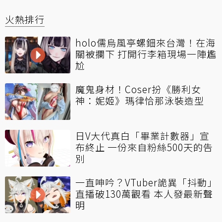
火熱排行
holo儒烏風亭螺鈿來台灣！在海
關被攔下 打開行李箱現場一陣尷
尬
魔鬼身材！Coser扮《勝利女
神：妮姬》瑪律恰那泳裝造型
日V大代真白「畢業計數器」宣
布終止 一份來自粉絲500天的告
別
一直呻吟？VTuber詭異「抖動」
直播破130萬觀看 本人發最新聲
明