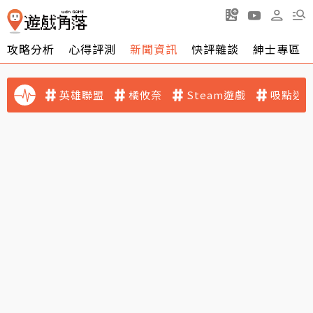
攻略分析
心得評測
新聞資訊
快評雜談
紳士專區
英雄聯盟
橘攸奈
Steam遊戲
吸點迷