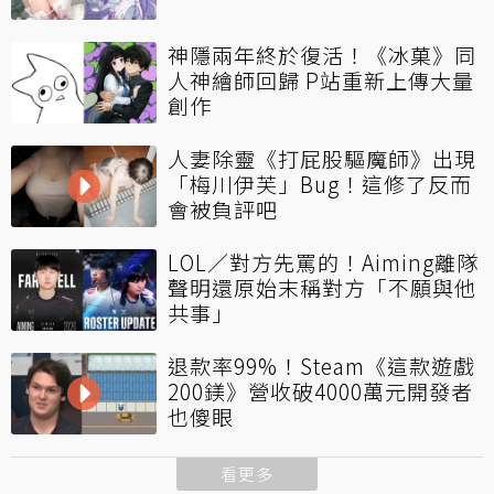
神隱兩年終於復活！《冰菓》同
人神繪師回歸 P站重新上傳大量
創作
人妻除靈《打屁股驅魔師》出現
「梅川伊芙」Bug！這修了反而
會被負評吧
LOL／對方先罵的！Aiming離隊
聲明還原始末稱對方「不願與他
共事」
退款率99%！Steam《這款遊戲
200鎂》營收破4000萬元開發者
也傻眼
看更多