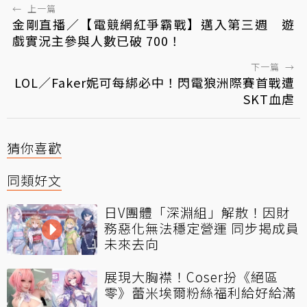
←
上一篇
金剛直播／【電競網紅爭霸戰】邁入第三週 遊
戲實況主參與人數已破 700！
下一篇
→
LOL／Faker妮可每綁必中！閃電狼洲際賽首戰遭
SKT血虐
猜你喜歡
同類好文
日V團體「深淵組」解散！因財
務惡化無法穩定營運 同步揭成員
未來去向
展現大胸襟！Coser扮《絕區
零》蕾米埃爾粉絲福利給好給滿