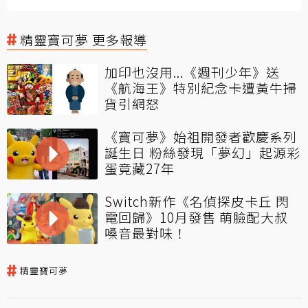
精靈寶可夢 更多報導
加印也沒用...《週刊少年》送
《航海王》特別紀念卡遭黃牛掃
貨引網怒
《寶可夢》始祖開發者歡慶系列
誕生日 粉絲發現「夢幻」起源彩
蛋竟藏27年
Switch新作《名偵探皮卡丘 閃
電回歸》10月發售 萌臉配大叔
嗓音最對味！
精靈寶可夢