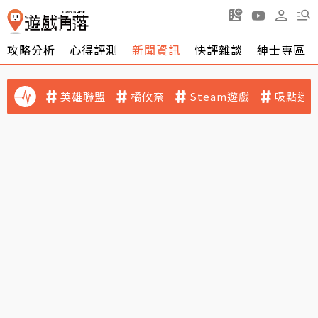
攻略分析
心得評測
新聞資訊
快評雜談
紳士專區
英雄聯盟
橘攸奈
Steam遊戲
吸點迷