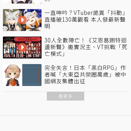
一直呻吟？VTuber詭異「抖動」
直播破130萬觀看 本人發最新聲
明
30人全數陣亡！《艾恩葛朗特迴
盪新聲》邀實況主、VT挑戰「死
亡模式」
完全失言！日本「黑白RPG」作
者喊「大東亞共榮圈萬歲」被中
國網友集體出征
看更多