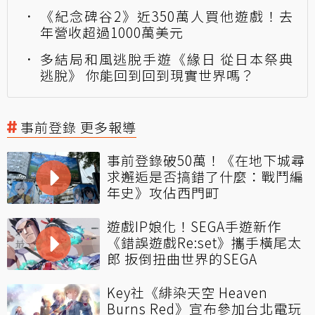
《紀念碑谷2》近350萬人買他遊戲！去
年營收超過1000萬美元
多結局和風逃脫手遊《緣日 從日本祭典
逃脫》 你能回到回到現實世界嗎？
事前登錄 更多報導
事前登錄破50萬！《在地下城尋
求邂逅是否搞錯了什麼：戰鬥編
年史》攻佔西門町
遊戲IP娘化！SEGA手遊新作
《錯誤遊戲Re:set》攜手橫尾太
郎 扳倒扭曲世界的SEGA
Key社《緋染天空 Heaven
Burns Red》宣布參加台北電玩