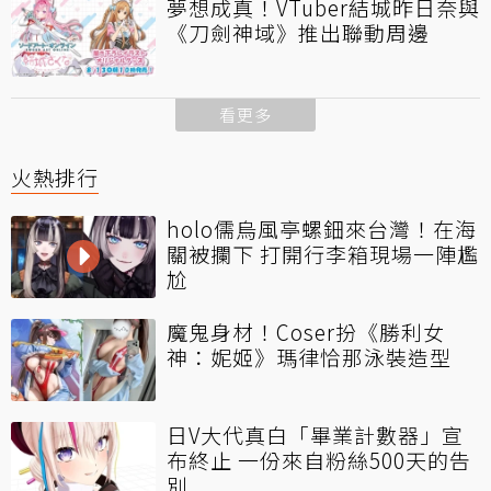
夢想成真！VTuber結城昨日奈與
《刀劍神域》推出聯動周邊
看更多
火熱排行
holo儒烏風亭螺鈿來台灣！在海
關被攔下 打開行李箱現場一陣尷
尬
魔鬼身材！Coser扮《勝利女
神：妮姬》瑪律恰那泳裝造型
日V大代真白「畢業計數器」宣
布終止 一份來自粉絲500天的告
別