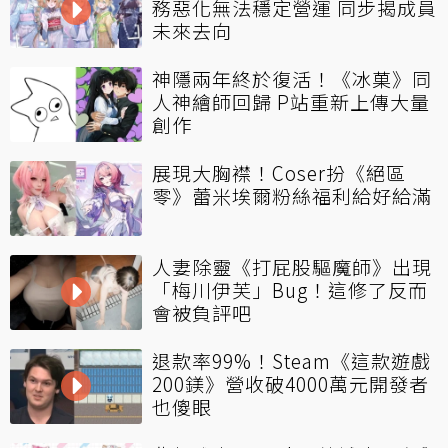
務惡化無法穩定營運 同步揭成員
未來去向
神隱兩年終於復活！《冰菓》同
人神繪師回歸 P站重新上傳大量
創作
展現大胸襟！Coser扮《絕區
零》蕾米埃爾粉絲福利給好給滿
人妻除靈《打屁股驅魔師》出現
「梅川伊芙」Bug！這修了反而
會被負評吧
退款率99%！Steam《這款遊戲
200鎂》營收破4000萬元開發者
也傻眼