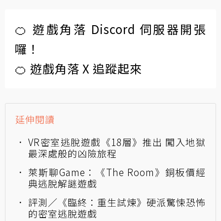
🍊 遊戲角落 Discord 伺服器開張
囉！
🍊 遊戲角落 X 追蹤起來
延伸閱讀
VR密室逃脫遊戲《18層》推出 闖入地獄
最深處般的凶險旅程
萊斯聊Game：《The Room》銅板價經
典逃脫解謎遊戲
評測／《臨終：重生試煉》硬派驚悚恐怖
的密室逃脫遊戲