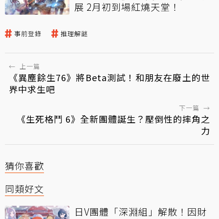
展 2月初到場紅燒天堂！
事前登錄
推理解謎
←
上一篇
《異塵餘生76》將Beta測試！和朋友在廢土的世
界中求生吧
下一篇
→
《生死格鬥 6》全新團體誕生？壓倒性的摔角之
力
猜你喜歡
同類好文
日V團體「深淵組」解散！因財