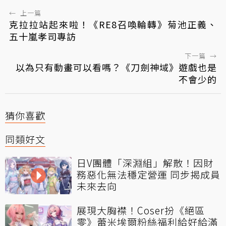
←
上一篇
克拉拉站起來啦！《RE8召喚輪轉》菊池正義、
五十嵐孝司專訪
下一篇
→
以為只有動畫可以看嗎？《刀劍神域》遊戲也是
不會少的
猜你喜歡
同類好文
日V團體「深淵組」解散！因財
務惡化無法穩定營運 同步揭成員
未來去向
展現大胸襟！Coser扮《絕區
零》蕾米埃爾粉絲福利給好給滿