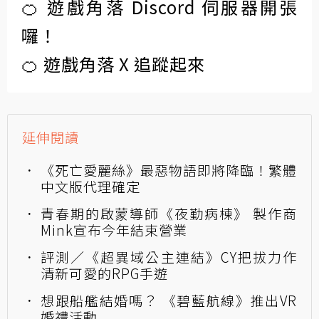
🍊 遊戲角落 Discord 伺服器開張
囉！
🍊 遊戲角落 X 追蹤起來
延伸閱讀
《死亡愛麗絲》最惡物語即將降臨！繁體
中文版代理確定
青春期的啟蒙導師《夜勤病棟》 製作商
Mink宣布今年結束營業
評測／《超異域公主連結》CY把拔力作
清新可愛的RPG手遊
想跟船艦結婚嗎？ 《碧藍航線》推出VR
婚禮活動