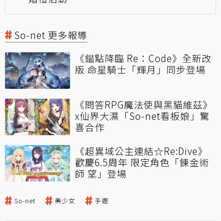
So-net 更多報導
《錨點降臨 Re：Code》全新改
版 命星騎士「輝月」同步登場
《問答RPG魔法使與黑貓維茲》
x仙界大濕「So-net看板娘」驚
喜合作
《超異域公主連結☆Re:Dive》
歡慶6.5周年 限定角色「鍊金術
師 望」登場
So-net
美少女
手遊