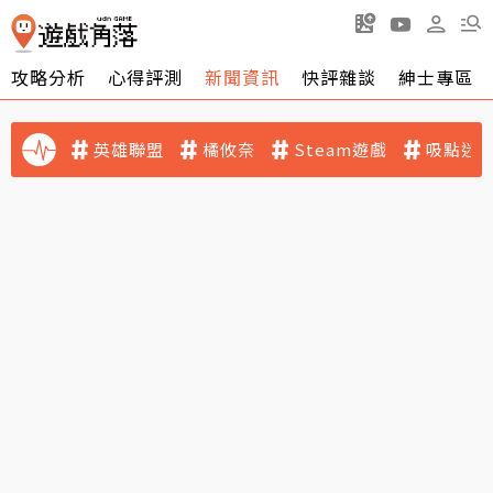
攻略分析
心得評測
新聞資訊
快評雜談
紳士專區
英雄聯盟
橘攸奈
Steam遊戲
吸點迷