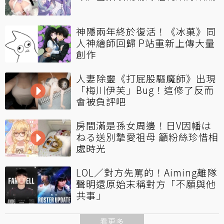
神隱兩年終於復活！《冰菓》同
人神繪師回歸 P站重新上傳大量
創作
人妻除靈《打屁股驅魔師》出現
「梅川伊芙」Bug！這修了反而
會被負評吧
房間滿是孫女周邊！日V因幡は
ねる送別摯愛祖母 籲粉絲珍惜相
處時光
LOL／對方先罵的！Aiming離隊
聲明還原始末稱對方「不願與他
共事」
看更多