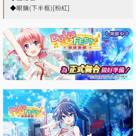
◆眼鏡(下半框)[粉紅]