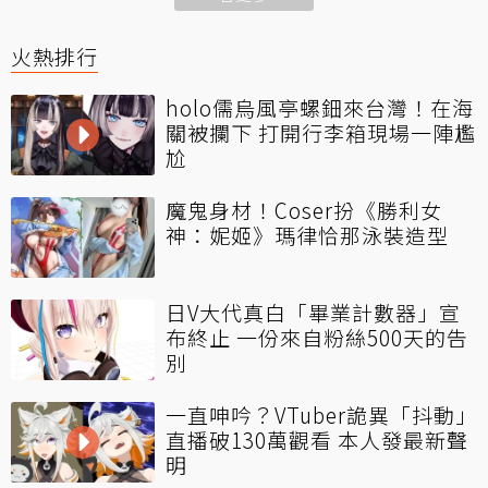
火熱排行
holo儒烏風亭螺鈿來台灣！在海
關被攔下 打開行李箱現場一陣尷
尬
魔鬼身材！Coser扮《勝利女
神：妮姬》瑪律恰那泳裝造型
日V大代真白「畢業計數器」宣
布終止 一份來自粉絲500天的告
別
一直呻吟？VTuber詭異「抖動」
直播破130萬觀看 本人發最新聲
明