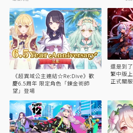
還是到了這
繁中版上
《超異域公主連結☆Re:Dive》歡
正式關服
慶6.5周年 限定角色「鍊金術師
望」登場