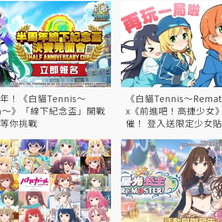
年！《白貓Tennis～
《白貓Tennis～Rema
tch～》「線下紀念盃」開戰
x《前進吧！高捷少女
等你挑戰
催！ 登入送限定少女