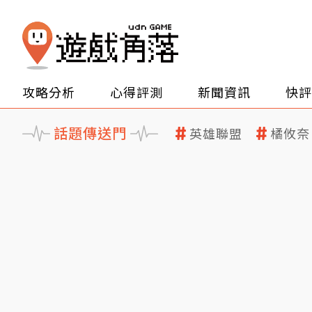
攻略分析
心得評測
新聞資訊
快評
話題傳送門
英雄聯盟
橘攸奈