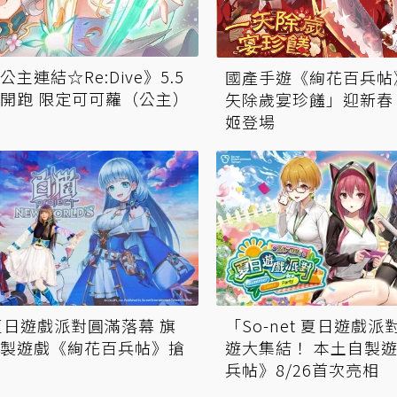
主連結☆Re:Dive》5.5
國產手遊《絢花百兵帖
開跑 限定可可蘿（公主）
矢除歲宴珍饈」迎新春
姬登場
et夏日遊戲派對圓滿落幕 旗
「So-net 夏日遊戲
製遊戲《絢花百兵帖》搶
遊大集結！ 本土自製
兵帖》8/26首次亮相