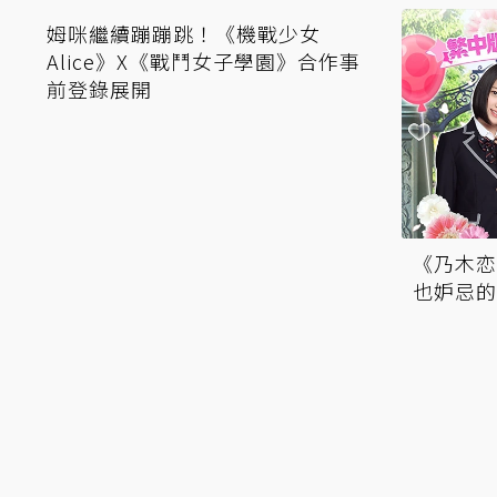
《乃木恋
姆咪繼續蹦蹦跳！《機戰少女
也妒忌的
Alice》X《戰鬥女子學園》合作事
前登錄展開