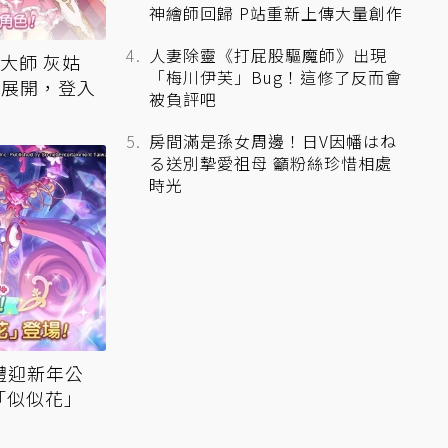
神繪師回歸 P站重新上傳大量創作
人妻除靈《打屁股驅魔師》出現
大師 灰姑
「梅川伊芙」Bug！這修了反而會
動展開，登入
被負評吧
房間滿是孫女周邊！日V因幡はね
る送別摯愛祖母 籲粉絲珍惜相處
時光
禮迎新年公
「似似花」