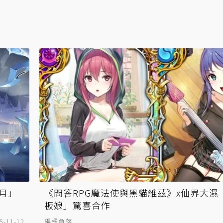
輝月」
《問答RPG魔法使與黑貓維茲》x仙界大濕「S
板娘」驚喜合作
5-11-12
編橘角落