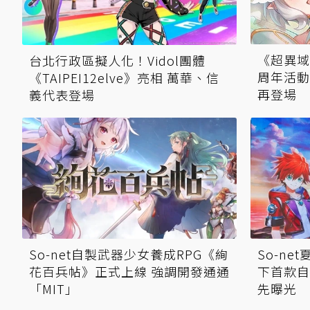
《超異域公
台北行政區擬人化！Vidol團體
周年活動
《TAIPEI12elve》亮相 萬華、信
再登場
義代表登場
So-net自製武器少女養成RPG《絢
So-n
花百兵帖》正式上線 強調開發通通
下首款自
「MIT」
先曝光