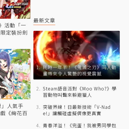
最新文章
》活動「一
 限定裝扮劍
耗時一年半！《鬼滅之刃》同人動
畫帶來令人驚艷的視覺震撼
Steam語音派對《Moo Who?》學
習動物叫聲來躲避獵人
派對」人氣手
突破界線！日最新技術「V-Nad
遊戲《絢花百
e!」讓觸碰虛擬偶像更真實
青春洋溢！《完蛋！我被男同學包