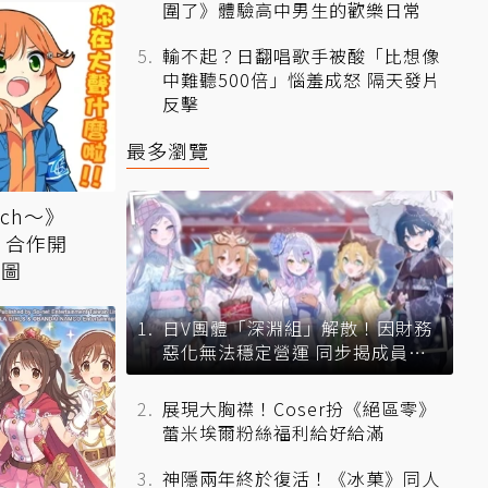
圍了》體驗高中男生的歡樂日常
輸不起？日翻唱歌手被酸「比想像
中難聽500倍」惱羞成怒 隔天發片
反擊
最多瀏覽
tch～》
》合作開
貼圖
日V團體「深淵組」解散！因財務
惡化無法穩定營運 同步揭成員未
來去向
展現大胸襟！Coser扮《絕區零》
蕾米埃爾粉絲福利給好給滿
神隱兩年終於復活！《冰菓》同人