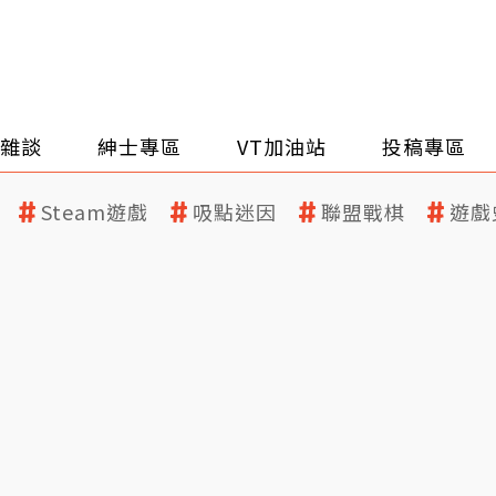
雜談
紳士專區
VT加油站
投稿專區
Steam遊戲
吸點迷因
聯盟戰棋
遊戲