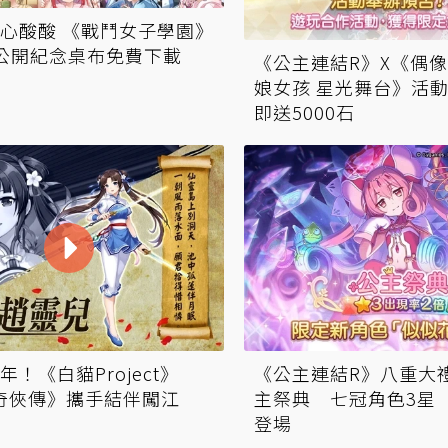
心酸酸 《戰鬥女子學園》
公開紀念桌布免費下載
《公主連結R》X《偶像
娘女孩 星光舞台》活
即送5000石
！《白貓Project》
《公主連結R》八重大
奇俠傳》攜手結伴闖江
主祭典 七冠角色3星
登場