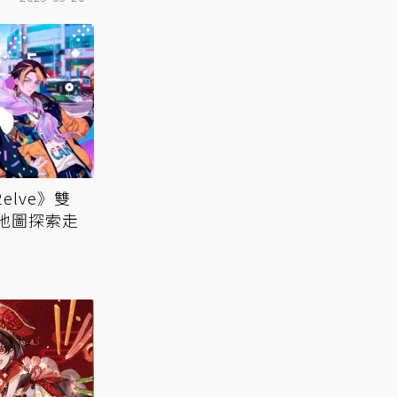
2elve》雙
x地圖探索走