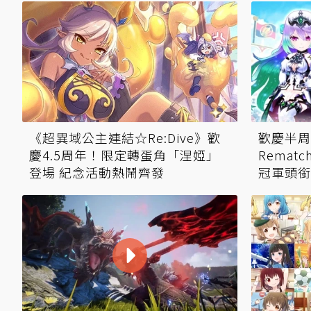
《超異域公主連結☆Re:Dive》歡
歡慶半周
慶4.5周年！限定轉蛋角「涅婭」
Rema
登場 紀念活動熱鬧齊發
冠軍頭銜