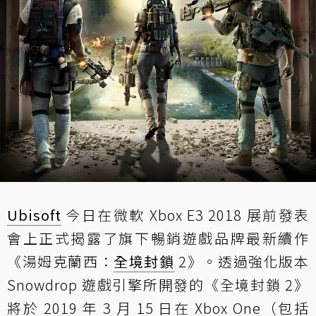
Ubisoft
今日在微軟 Xbox E3 2018 展前發表
會上正式揭露了旗下暢銷遊戲品牌最新續作
《湯姆克蘭西：
全境封鎖
2》。透過強化版本
Snowdrop 遊戲引擎所開發的《全境封鎖 2》
將於 2019 年 3 月 15 日在 Xbox One（包括