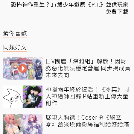
恐怖神作重生？17歲少年還原《P.T.》並供玩家
免費下載
猜你喜歡
同類好文
日V團體「深淵組」解散！因財
務惡化無法穩定營運 同步揭成員
未來去向
神隱兩年終於復活！《冰菓》同
人神繪師回歸 P站重新上傳大量
創作
展現大胸襟！Coser扮《絕區
零》蕾米埃爾粉絲福利給好給滿