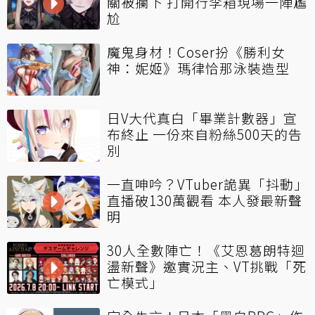
關被攔下 打開行李箱現場一陣尷
尬
魔鬼身材！Coser扮《勝利女
神：妮姬》瑪律恰那泳裝造型
日V大代真白「畢業計數器」宣
布終止 一份來自粉絲500天的告
別
一直呻吟？VTuber詭異「抖動」
直播破130萬觀看 本人發最新聲
明
30人全數陣亡！《艾恩葛朗特迴
盪新聲》邀實況主、VT挑戰「死
亡模式」