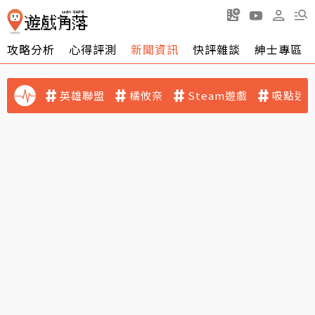
攻略分析
心得評測
新聞資訊
快評雜談
紳士專區
英雄聯盟
橘攸奈
Steam遊戲
吸點迷