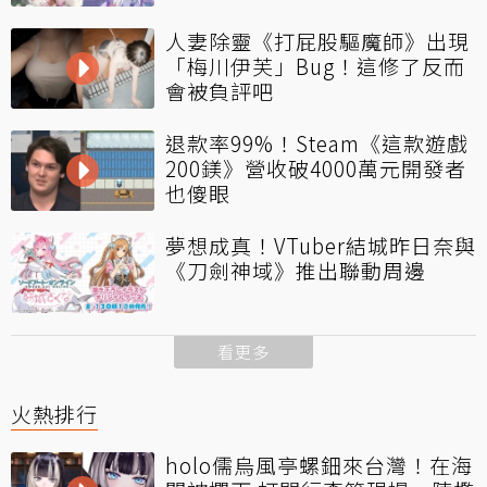
人妻除靈《打屁股驅魔師》出現
「梅川伊芙」Bug！這修了反而
會被負評吧
退款率99%！Steam《這款遊戲
200鎂》營收破4000萬元開發者
也傻眼
夢想成真！VTuber結城昨日奈與
《刀劍神域》推出聯動周邊
看更多
火熱排行
holo儒烏風亭螺鈿來台灣！在海