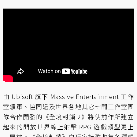
由 Ubisoft 旗下 Massive Entertainment 工作
室領軍、協同遍及世界各地其它七間工作室團
隊合作開發的《全境封鎖 2》將使前作所建立
起來的開放世界線上射擊 RPG 遊戲類型更上
一層樓。《全境封鎖》自玩家社群收集各種想