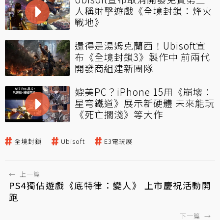
人稱射擊遊戲《全境封鎖：烽火
戰地》
還得是湯姆克蘭西！Ubisoft宣
布《全境封鎖3》製作中 前兩代
開發商組建新團隊
媲美PC？iPhone 15用《崩壞：
星穹鐵道》展示新硬體 未來能玩
《死亡擱淺》等大作
全境封鎖
Ubisoft
E3電玩展
←
上一篇
PS4獨佔遊戲《底特律：變人》 上市慶祝活動開
跑
下一篇
→