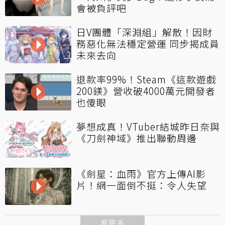
會被負評吧
日V團體「深淵組」解散！因財
務惡化無法穩定營運 同步揭成員
未來去向
退款率99%！Steam《這款遊戲
200鎂》營收破4000萬元開發者
也傻眼
夢想成真！VTuber結城昨日奈與
《刀劍神域》推出聯動周邊
《劍星：血雨》官方上傳AI影
片！網一面倒不挺：令人失望
看更多