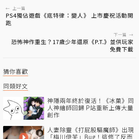
←
上一篇
PS4獨佔遊戲《底特律：變人》 上市慶祝活動開
跑
下一篇
→
恐怖神作重生？17歲少年還原《P.T.》並供玩家
免費下載
猜你喜歡
同類好文
神隱兩年終於復活！《冰菓》同
人神繪師回歸 P站重新上傳大量
創作
人妻除靈《打屁股驅魔師》出現
「梅川伊芙」Bug！這修了反而