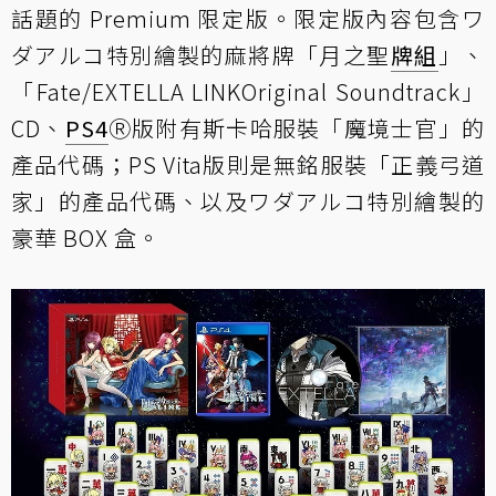
話題的 Premium 限定版。限定版內容包含ワ
ダアルコ特別繪製的麻將牌「月之聖
牌組
」、
「Fate/EXTELLA LINKOriginal Soundtrack」
CD、
PS4
Ⓡ版附有斯卡哈服裝「魔境士官」的
產品代碼；PS Vita版則是無銘服裝「正義弓道
家」的產品代碼、以及ワダアルコ特別繪製的
豪華 BOX 盒。