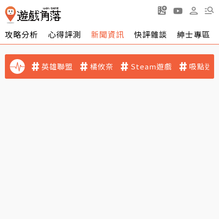
攻略分析
心得評測
新聞資訊
快評雜談
紳士專區
英雄聯盟
橘攸奈
Steam遊戲
吸點迷