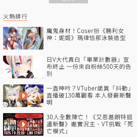
火熱排行
魔鬼身材！Coser扮《勝利女
神：妮姬》瑪律恰那泳裝造型
日V大代真白「畢業計數器」宣
布終止 一份來自粉絲500天的告
別
一直呻吟？VTuber詭異「抖動」
直播破130萬觀看 本人發最新聲
明
30人全數陣亡！《艾恩葛朗特迴
盪新聲》邀實況主、VT挑戰「死
亡模式」