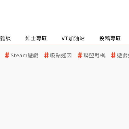
雜談
紳士專區
VT加油站
投稿專區
Steam遊戲
吸點迷因
聯盟戰棋
遊戲