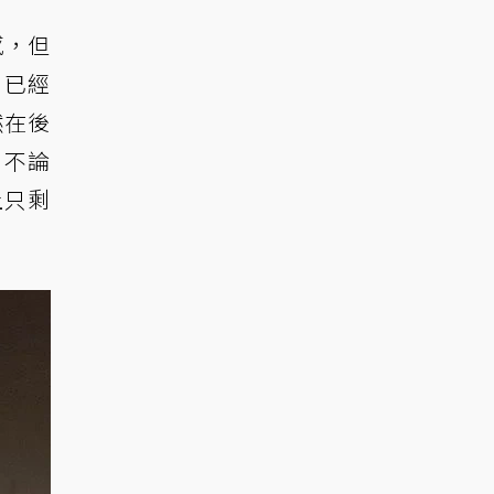
感，但
，已經
然在後
，不論
上只剩