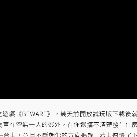
立遊戲
《BEWARE》，幾天前開放試玩版下載後
駕車在空無一人的郊外，在你還搞不清楚發生什
台車，並且不斷朝你的方向追趕...若車速慢了