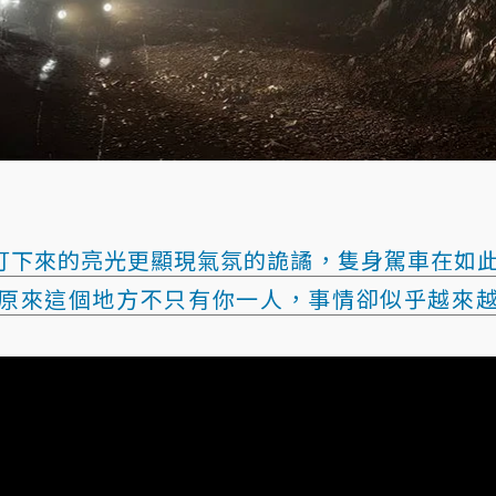
打下來的亮光更顯現氣氛的詭譎，隻身駕車在如
原來這個地方不只有你一人，事情卻似乎越來