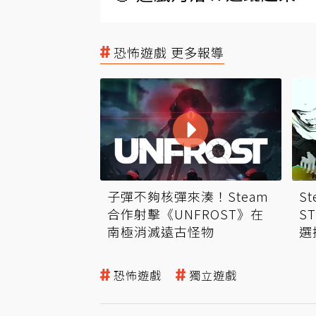
恐怖遊戲 更多報導
子彈不夠核彈來湊！Steam
S
合作射擊《UNFROST》在
S
南極消滅遠古怪物
選
恐怖遊戲
獨立遊戲