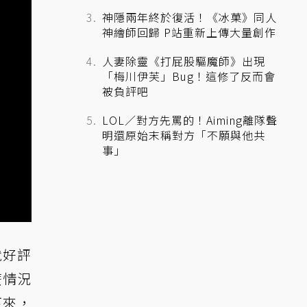
神隱兩年終於復活！《冰菓》同人
神繪師回歸 P站重新上傳大量創作
人妻除靈《打屁股驅魔師》出現
「梅川伊芙」Bug！這修了反而會
被負評吧
LOL／對方先罵的！Aiming離隊聲
明還原始末稱對方「不願與他共
事」
就好評
麼情況
下來，