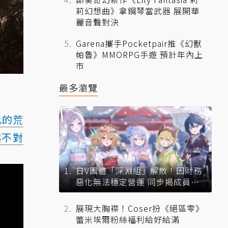
莉幻想曲》拿鋼琴當武器 展開華
麗音聲對決
Garena攜手Pocketpair推《幻獸
帕魯》MMORPG手遊 預計年內上
市
最多瀏覽
此的荒
越不對
日V團體「深淵組」解散！因財務
惡化無法穩定營運 同步揭成員未
來去向
展現大胸襟！Coser扮《絕區零》
蕾米埃爾粉絲福利給好給滿