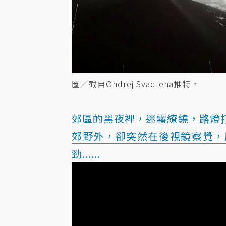
圖／截自Ondrej Svadlena推特。
郊區的黑夜裡，迷霧繚繞，路燈
郊野外，卻突然在後視鏡察覺，
勁......