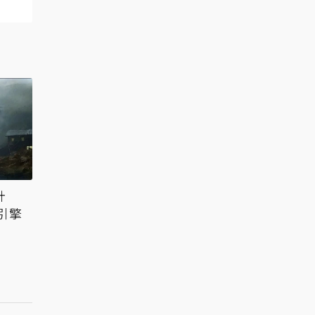
計
引擎
？