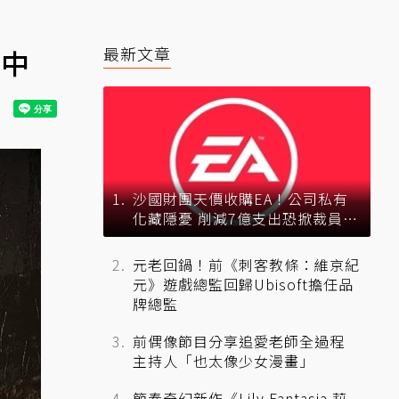
載中
最新文章
沙國財團天價收購EA！公司私有
化藏隱憂 削減7億支出恐掀裁員風
暴？
元老回鍋！前《刺客教條：維京紀
元》遊戲總監回歸Ubisoft擔任品
牌總監
前偶像節目分享追愛老師全過程
主持人「也太像少女漫畫」
節奏奇幻新作《Lily Fantasia 莉