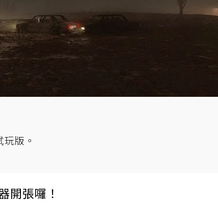
試玩版。
伺服器開張囉！