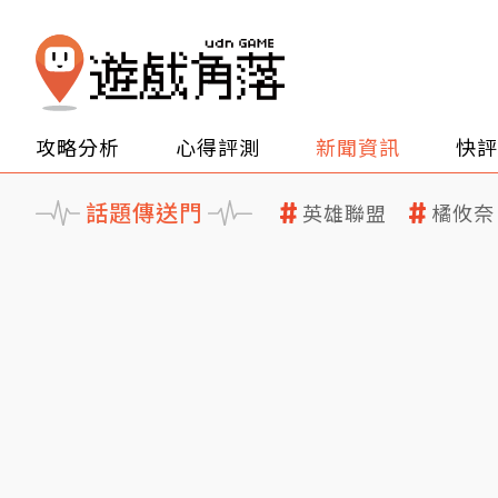
攻略分析
心得評測
新聞資訊
快評
話題傳送門
英雄聯盟
橘攸奈