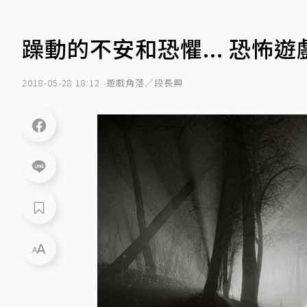
躁動的不安和恐懼... 恐怖
2018-05-28 18:12
遊戲角落／段長興