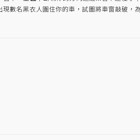
出現數名黑衣人圍住你的車，試圖將車窗敲破，