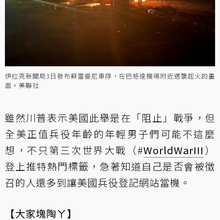
伊拉克新聞局3日發布蘇雷曼尼車隊，在巴格達機場附近遇襲起火的畫
面。美聯社
雖然川普表示美國此舉是在「阻止」戰爭，但
全美正值兵役年齡的年輕男子們可能不這麼
想，不只第三次世界大戰（#
WorldWarIII
）
登上推特熱門標籤，急著知道自己是否會被徵
召的人還多到讓美國兵役登記網站當機。
【大家塊陶ㄚ】