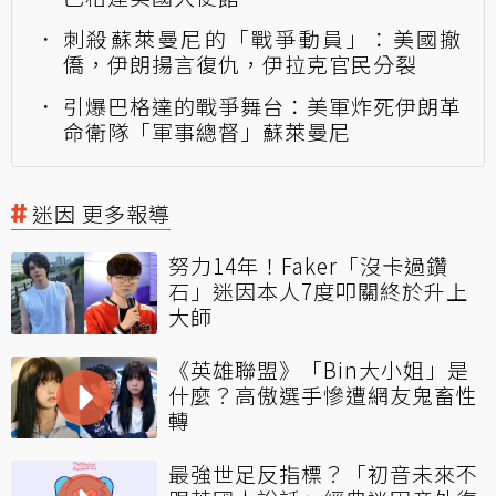
刺殺蘇萊曼尼的「戰爭動員」：美國撤
僑，伊朗揚言復仇，伊拉克官民分裂
引爆巴格達的戰爭舞台：美軍炸死伊朗革
命衛隊「軍事總督」蘇萊曼尼
迷因 更多報導
努力14年！Faker「沒卡過鑽
石」迷因本人7度叩關終於升上
大師
《英雄聯盟》「Bin大小姐」是
什麼？高傲選手慘遭網友鬼畜性
轉
最強世足反指標？「初音未來不