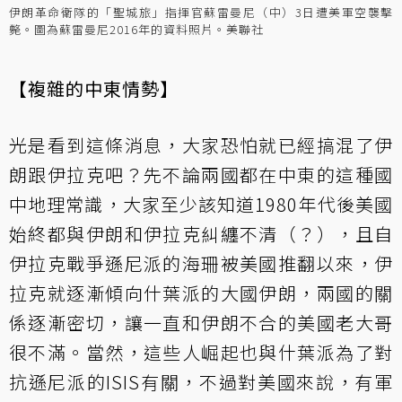
伊朗革命衛隊的「聖城旅」指揮官蘇雷曼尼（中）3日遭美軍空襲擊
斃。圖為蘇雷曼尼2016年的資料照片。美聯社
【複雜的中東情勢】
光是看到這條消息，大家恐怕就已經搞混了伊
朗跟伊拉克吧？先不論兩國都在中東的這種國
中地理常識，大家至少該知道1980年代後美國
始終都與伊朗和伊拉克糾纏不清（？），且自
伊拉克戰爭遜尼派的海珊被美國推翻以來，伊
拉克就逐漸傾向什葉派的大國伊朗，兩國的關
係逐漸密切，讓一直和伊朗不合的美國老大哥
很不滿。當然，這些人崛起也與什葉派為了對
抗遜尼派的ISIS有關，不過對美國來說，有軍