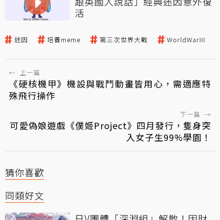
跟英國人說話」經典迷因意外復
活
迷因
培養meme
第三次世界大戰
WorldWarIII
←
上一篇
《硬核機甲》機設與戰鬥動畫皆用心，需適應特
殊飛行操作
下一篇
→
可愛偽娘遊戲《僕姬Project》四月發行，隻身突
入女子生99%學園！
猜你喜歡
同類好文
日V團體「深淵組」解散！因財