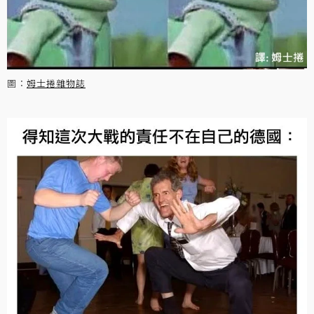
圖：
姆士捲雜物誌