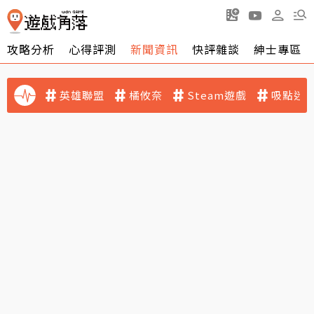
攻略分析
心得評測
新聞資訊
快評雜談
紳士專區
英雄聯盟
橘攸奈
Steam遊戲
吸點迷