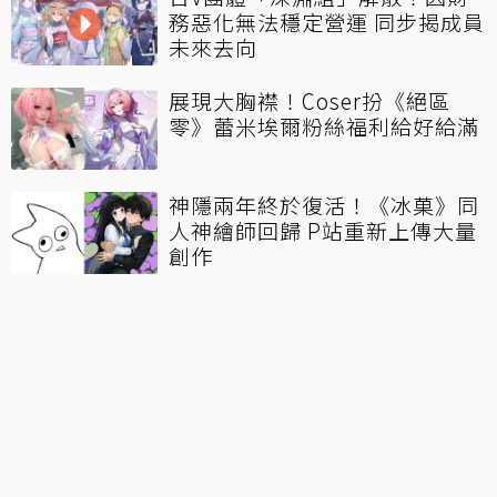
務惡化無法穩定營運 同步揭成員
未來去向
展現大胸襟！Coser扮《絕區
零》蕾米埃爾粉絲福利給好給滿
神隱兩年終於復活！《冰菓》同
人神繪師回歸 P站重新上傳大量
創作
人妻除靈《打屁股驅魔師》出現
「梅川伊芙」Bug！這修了反而
會被負評吧
LOL／對方先罵的！Aiming離隊
聲明還原始末稱對方「不願與他
共事」