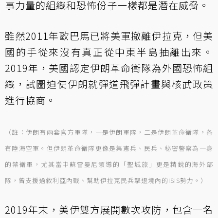
事力量的組織和恐怖份子一樣都是潛在威脅。
雖然2011年歐巴馬已將美軍撤離伊拉克，但美
國的手從來沒有真正從中東半島抽離出來。
2019年，美國認定伊朗革命衛隊為外國恐怖組
織，試圖迫使伊朗就彈道飛彈計畫與核武政策
進行協商。
（註：伊朗有兩套官方軍隊，一是伊朗軍隊，二是伊朗革命衛隊，各
有陸海空軍。但伊朗革命衛隊更像是集憲兵、民兵、秘密警察為一身
的禁衛軍，尤其當中蘇雷曼尼領導的「聖城旅」更是精銳的海外部
隊，曾支援過敘利亞內戰、幫助伊拉克民兵擊退境內的ISIS勢力。）
2019年末，美伊雙方展開數次攻防，包含一名