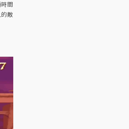
頓時間
上的敵
！