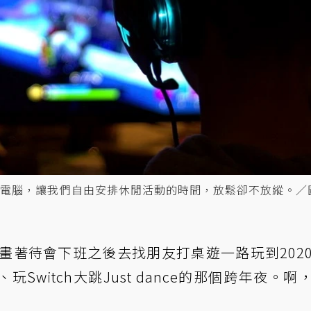
關電腦，讓我們自由安排休閒活動的時間，放鬆卻不放縱。／
計畫著待會下班之後去找朋友打桌遊一路玩到202
witch大跳Just dance的那個跨年夜。啊