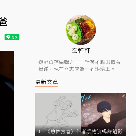
爸
玄軒軒
遊戲角落編輯之一，對英雄聯盟情有
獨鍾，現在立志成為一名烘焙王。
最新文章
《熱舞青春》作者手繪流暢舞蹈影