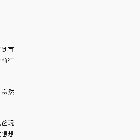
來到首
身前往
，當然
我爸玩
在想想