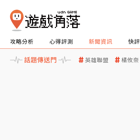
攻略分析
心得評測
新聞資訊
快評
話題傳送門
英雄聯盟
橘攸奈