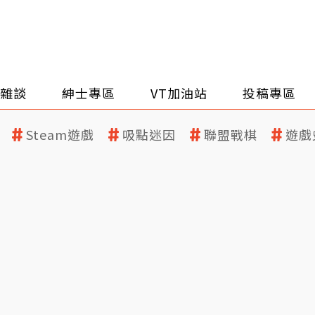
雜談
紳士專區
VT加油站
投稿專區
Steam遊戲
吸點迷因
聯盟戰棋
遊戲