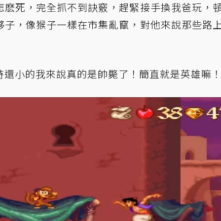
怎麽死，完全抓不到訣竅，趕緊接手換我爸玩，
夥子，像猴子一樣在市集亂竄，對他來說那些路
時還小的我來說真的是帥斃了！簡直就是英雄嘛