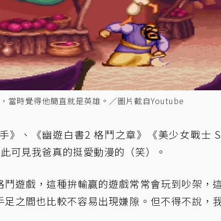
當時覺得他簡直就是英雄。／圖片截自Youtube
》、《幽遊白書2 格鬥之章》《美少女戰士 Su
由此可見我爸真的挺愛動漫的（笑）。
格鬥遊戲，這種拚輸贏的遊戲常常會玩到吵架，
手足之間也比較不容易出現嫌隙。但不得不說，