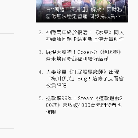
日V團體「深淵組」解散！因財務
惡化無法穩定營運 同步揭成員未
來去向
神隱兩年終於復活！《冰菓》同人
神繪師回歸 P站重新上傳大量創作
展現大胸襟！Coser扮《絕區零》
蕾米埃爾粉絲福利給好給滿
人妻除靈《打屁股驅魔師》出現
「梅川伊芙」Bug！這修了反而會
被負評吧
退款率99%！Steam《這款遊戲2
00鎂》營收破4000萬元開發者也
傻眼