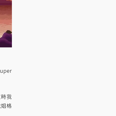
per
這時我
我姐格