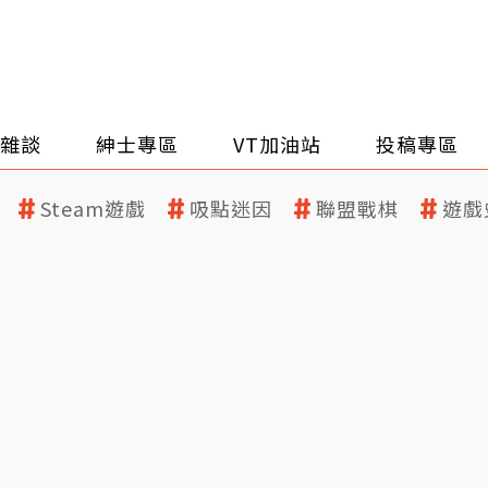
雜談
紳士專區
VT加油站
投稿專區
Steam遊戲
吸點迷因
聯盟戰棋
遊戲