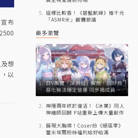
這樣比較香！《碧藍航線》推千元
「ASMR米」飯糰掀議
會宣布
500
最多瀏覽
入及想
嘉賓，以
日V團體「深淵組」解散！因財務
惡化無法穩定營運 同步揭成員未
來去向
神隱兩年終於復活！《冰菓》同人
神繪師回歸 P站重新上傳大量創作
展現大胸襟！Coser扮《絕區零》
蕾米埃爾粉絲福利給好給滿