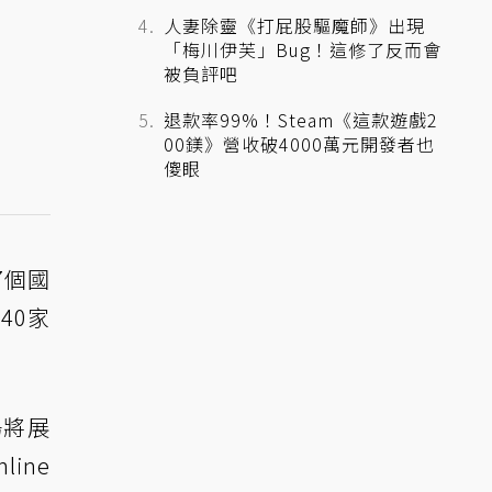
人妻除靈《打屁股驅魔師》出現
「梅川伊芙」Bug！這修了反而會
被負評吧
退款率99%！Steam《這款遊戲2
00鎂》營收破4000萬元開發者也
傻眼
7個國
40家
場將展
ine