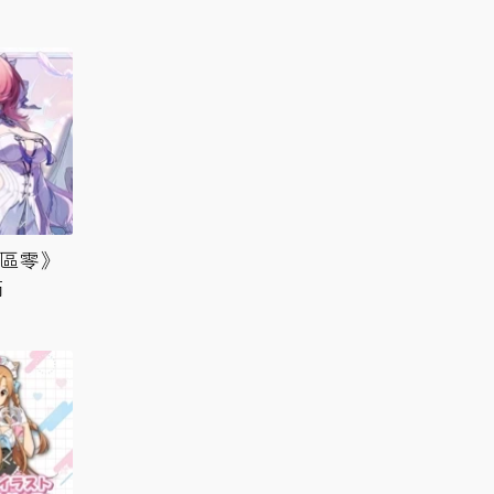
絕區零》
滿