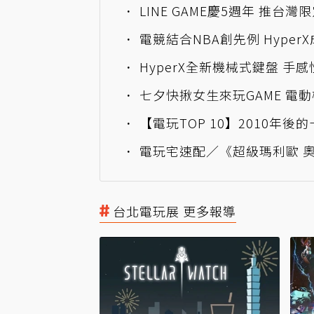
LINE GAME慶5週年 推台灣
電競結合NBA創先例 Hyper
HyperX全新機械式鍵盤 手
七夕快揪女生來玩GAME 電
【電玩TOP 10】2010年後的
電玩宅速配／《超級瑪利歐 奧德
台北電玩展 更多報導