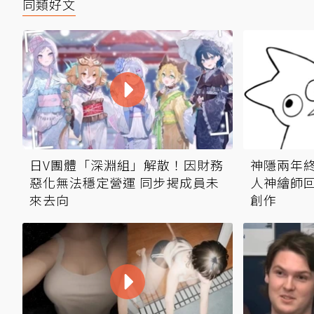
同類好文
日V團體「深淵組」解散！因財務
神隱兩年
惡化無法穩定營運 同步揭成員未
人神繪師回
來去向
創作