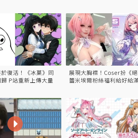
終於復活！《冰菓》同
展現大胸襟！Coser扮《
歸 P站重新上傳大量
蕾米埃爾粉絲福利給好給