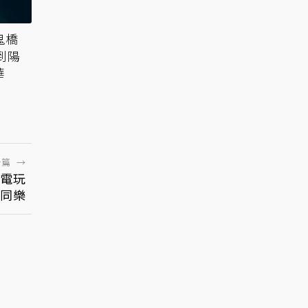
鬼橋
 到陽
華
一篇
→
電玩
場同樂