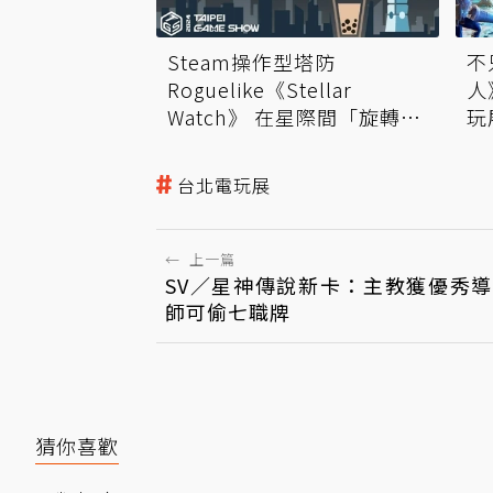
Steam操作型塔防
不
Roguelike《Stellar
人
Watch》 在星際間「旋轉」
玩
星艦抵禦敵人！
台北電玩展
←
上一篇
SV／星神傳說新卡：主教獲優秀
師可偷七職牌
猜你喜歡