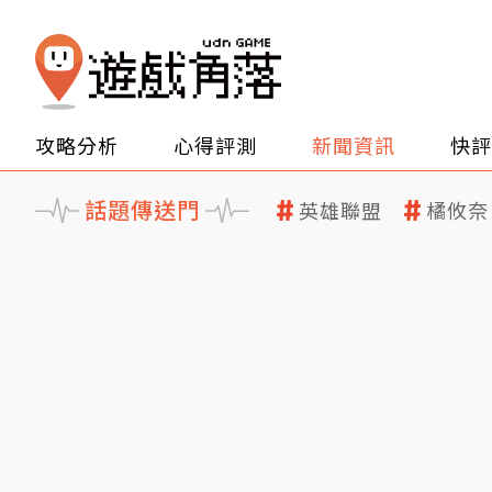
攻略分析
心得評測
新聞資訊
快評
話題傳送門
英雄聯盟
橘攸奈