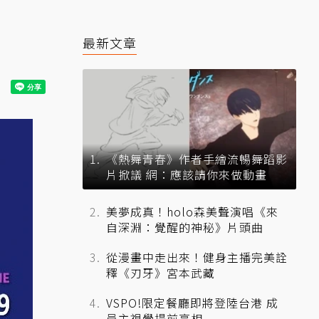
最新文章
《熱舞青春》作者手繪流暢舞蹈影
片掀議 網：應該請你來做動畫
美夢成真！holo森美聲演唱《來
自深淵：覺醒的神秘》片頭曲
從漫畫中走出來！健身主播完美詮
釋《刃牙》宮本武藏
VSPO!限定餐廳即將登陸台港 成
員主視覺提前亮相