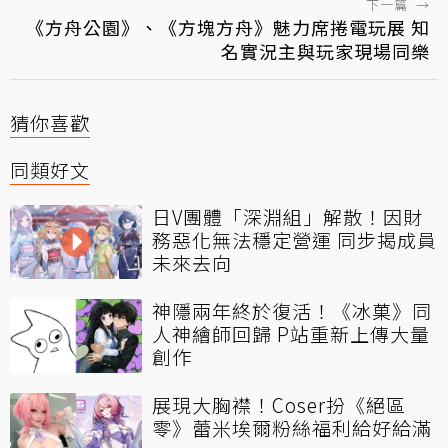
下一篇
→
《方舟公園》、《方塊方舟》魅力席捲電玩展 知
名實況主與玩家現場同樂
猜你喜歡
同類好文
日V團體「深淵組」解散！因財
務惡化無法穩定營運 同步揭成員
未來去向
神隱兩年終於復活！《冰菓》同
人神繪師回歸 P站重新上傳大量
創作
展現大胸襟！Coser扮《絕區
零》蕾米埃爾粉絲福利給好給滿