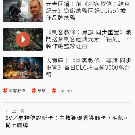
元老回鍋！前《刺客教條：維京
紀元》遊戲總監回歸Ubisoft擔
任品牌總監
《刺客教條：黑旗 同步重置》戰
鬥捨棄刺客經典元素「袖劍」？
製作總監談理由
大賣座！《刺客教條：黑旗 同步
重置》首日DLC收益逾3000萬台
幣
刺客教條
華碩
Ubisoft
←
上一篇
SV／星神傳說新卡：主教獲優秀導師卡，巫師可
偷七職牌