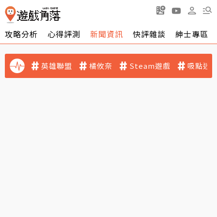
攻略分析
心得評測
新聞資訊
快評雜談
紳士專區
英雄聯盟
橘攸奈
Steam遊戲
吸點迷