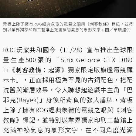
背板上除了擁有ROG經典象徵的電競之眼與《刺客教條》標記，並特
別以業界獨家印刷工藝鑲上充滿神祕氣息的象形文字。圖／華碩提供
ROG玩家共和國今（11/28）宣布推出全球限
量生產500張的「Strix GeForce GTX 1080
Ti《
刺客教條
：起源》獨家限定版旗艦電競顯
示卡」，正面採用極為罕見的古銅配色，搭配
洗舊與漸層效果，令人聯想起遊戲中主角「巴
耶克(Bayek)」身後所背負的強大盾牌，背板
上除了擁有ROG經典象徵的電競之眼與《刺客
教條》標記，並特別以業界獨家印刷工藝鑲上
充滿神祕氣息的象形文字，在不同角度光源