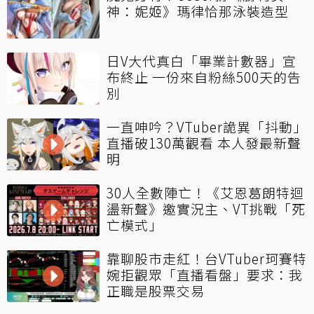
神：妮姬》瑪律恰那泳裝造型
日V大代真白「畢業計數器」宣
布終止 一份來自粉絲500天的告
別
一直呻吟？VTuber詭異「抖動」
直播破130萬觀看 本人發最新聲
明
30人全數陣亡！《艾恩葛朗特迴
盪新聲》邀實況主、VT挑戰「死
亡模式」
靠聊股市走紅！台VTuber珂賽特
婉拒觀眾「直播看盤」要求：我
正職是股票交易