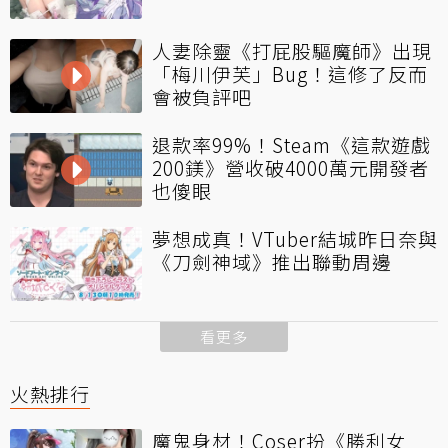
人妻除靈《打屁股驅魔師》出現
「梅川伊芙」Bug！這修了反而
會被負評吧
退款率99%！Steam《這款遊戲
200鎂》營收破4000萬元開發者
也傻眼
夢想成真！VTuber結城昨日奈與
《刀劍神域》推出聯動周邊
看更多
火熱排行
魔鬼身材！Coser扮《勝利女