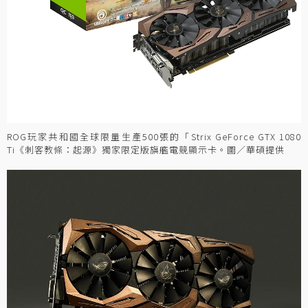
ROG玩家共和國全球限量生產500張的「Strix GeForce GTX 1080
Ti《刺客教條：起源》獨家限定版旗艦電競顯示卡。圖／華碩提供