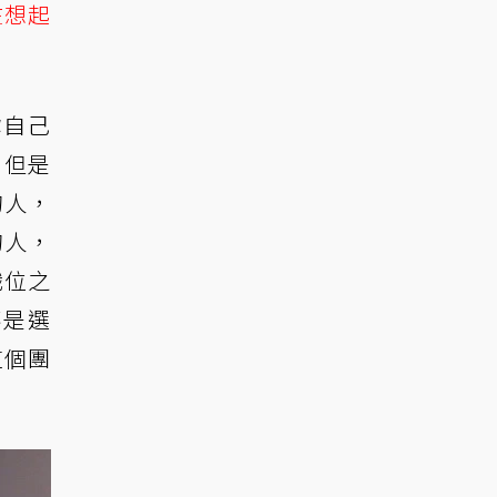
在想起
你自己
，但是
的人，
的人，
職位之
不是選
這個團