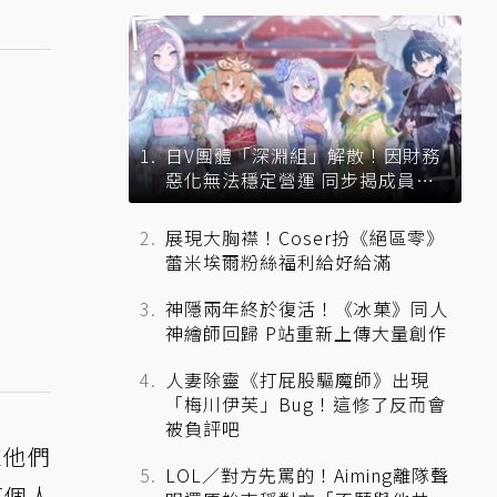
日V團體「深淵組」解散！因財務
惡化無法穩定營運 同步揭成員未
來去向
展現大胸襟！Coser扮《絕區零》
蕾米埃爾粉絲福利給好給滿
神隱兩年終於復活！《冰菓》同人
神繪師回歸 P站重新上傳大量創作
人妻除靈《打屁股驅魔師》出現
「梅川伊芙」Bug！這修了反而會
被負評吧
來他們
LOL／對方先罵的！Aiming離隊聲
每個人