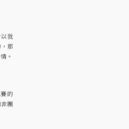
所以我
的，那
事情。
比賽的
和非團