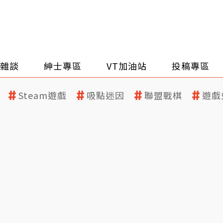
雜談
紳士專區
VT加油站
投稿專區
Steam遊戲
吸點迷因
聯盟戰棋
遊戲