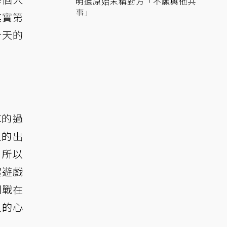
明還原始末稱對方「不願與他共
事」
其實第
今天的
掉的過
上的出
，所以
體遊戲
團戰在
員的心