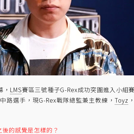
幕，
LMS
賽區三號種子G-Rex成功突圍進入小組
中路選手，現G-Rex戰隊總監兼主教練，
Toyz
之後的感覺是怎樣的？