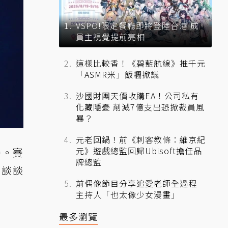
VSPO!限定餐廳即將登陸台港 成
員主視覺提前亮相
這樣比較香！《碧藍航線》推千元
「ASMR米」飯糰掀議
沙國財團天價收購EA！公司私有
化藏隱憂 削減7億支出恐掀裁員風
暴？
元老回鍋！前《刺客教條：維京紀
元》遊戲總監回歸Ubisoft擔任品
賽。賽
牌總監
，談談
前偶像節目分享追愛老師全過程
主持人「也太像少女漫畫」
最多瀏覽