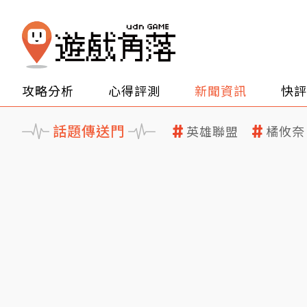
攻略分析
心得評測
新聞資訊
快評
話題傳送門
英雄聯盟
橘攸奈