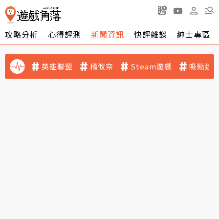
攻略分析
心得評測
新聞資訊
快評雜談
紳士專區
英雄聯盟
橘攸奈
Steam遊戲
吸點迷