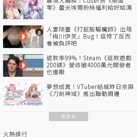
展現大胸襟！Coser扮《絕區
零》蕾米埃爾粉絲福利給好給滿
人妻除靈《打屁股驅魔師》出現
「梅川伊芙」Bug！這修了反而
會被負評吧
退款率99%！Steam《這款遊戲
200鎂》營收破4000萬元開發者
也傻眼
夢想成真！VTuber結城昨日奈與
《刀劍神域》推出聯動周邊
看更多
火熱排行