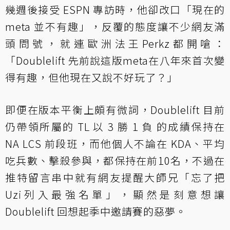
幾週後接受 ESPN 專訪時，他卻改口「現在的
meta 並不有趣」，反覆的態度讓不少網友滿
頭問號，就連歐洲法王Perkz都開嗆：
「Doublelift 先前說這版meta在八年來首次變
得有趣，但他現在又說不好玩了？」
即便在版本平衡上頗有微詞，Doublelift 目前
仍帶領所屬的 TL 以 3 勝 1 負 的成績保持在
NA LCS 前段班，而他個人不論在 KDA、平均
吃兵數、擊殺參與，都保持在前10名，不過在
推特留言串中就有網友提醒大師兄「忘了把
Uzi列入最強名單」，顯然是刻意想讓
Doublelift 回想起季中邀請賽的惡夢。