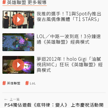
英雄聯盟 更多報導
我推的選手！T1與Spotify推出
復古風偶像團體「T1 STARS」
LOL／中路一波到底！3分鐘速
通《英雄聯盟》經典模式
夢迴2012年！holo Gigi「油膩
視訊MIC」狂玩《英雄聯盟》經
典模式
英雄聯盟
LoL
←
上一篇
PS4獨佔遊戲《底特律：變人》 上市慶祝活動開