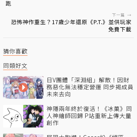
跑
下一篇
→
恐怖神作重生？17歲少年還原《P.T.》並供玩家
免費下載
猜你喜歡
同類好文
日V團體「深淵組」解散！因財
務惡化無法穩定營運 同步揭成員
未來去向
神隱兩年終於復活！《冰菓》同
人神繪師回歸 P站重新上傳大量
創作