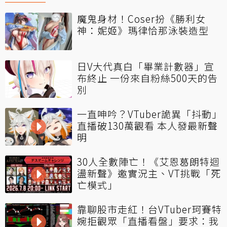
魔鬼身材！Coser扮《勝利女
神：妮姬》瑪律恰那泳裝造型
日V大代真白「畢業計數器」宣
布終止 一份來自粉絲500天的告
別
一直呻吟？VTuber詭異「抖動」
直播破130萬觀看 本人發最新聲
明
30人全數陣亡！《艾恩葛朗特迴
盪新聲》邀實況主、VT挑戰「死
亡模式」
靠聊股市走紅！台VTuber珂賽特
婉拒觀眾「直播看盤」要求：我