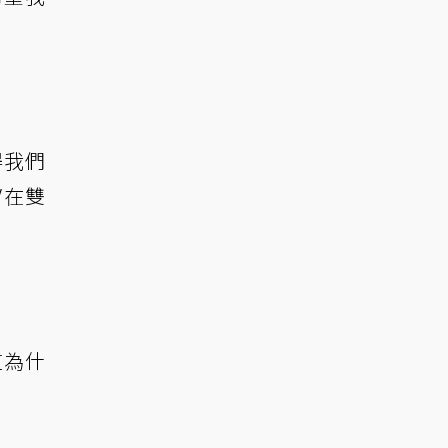
得我們
V在雙
道為什