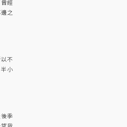
高曾經
那邊之
所以不
個半小
最後季
希望我