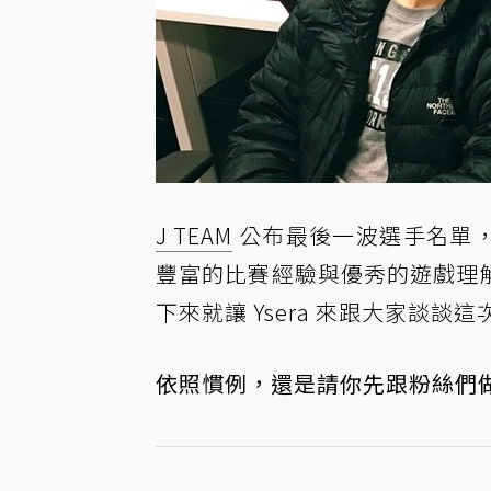
J TEAM
公布最後一波選手名單，旅外2
豐富的比賽經驗與優秀的遊戲理解，
下來就讓 Ysera 來跟大家談談這
依照慣例，還是請你先跟粉絲們