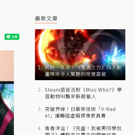
最新文章
耗時一年半！《鬼滅之刃》同人動
畫帶來令人驚艷的視覺震撼
Steam語音派對《Moo Who?》學
習動物叫聲來躲避獵人
突破界線！日最新技術「V-Nad
e!」讓觸碰虛擬偶像更真實
青春洋溢！《完蛋！我被男同學包
圍了》體驗高中男生的歡樂日常