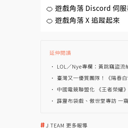
🍊 遊戲角落 Discord 
🍊 遊戲角落 X 追蹤起來
延伸閱讀
LOL／Nye專欄：黃跳竊盜
臺灣又一優質團隊！《陽春白
中國電競聯盟化 《王者榮耀》
霹靂布袋戲、傲世堂專訪 一
J TEAM 更多報導