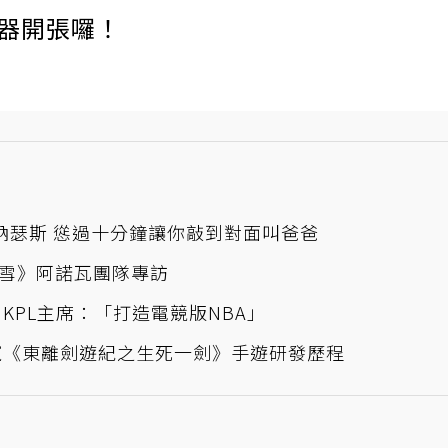
伺服器開張囉！
流納瑟斯 慫過十分鐘讓你敲到對面叫爸爸
雪》阿諾瓦團隊專訪
KPL主席：「打造電競版NBA」
窺《東離劍遊紀之生死一劍》手遊研發歷程