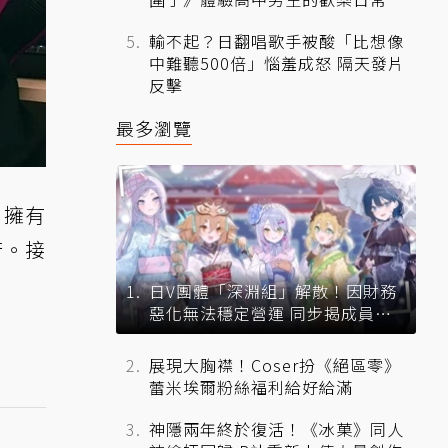
輸不起？日翻唱歌手被酸「比想像
中難聽500倍」惱羞成怒 隔天發片
反擊
最多瀏覽
 擁有
行。接
日V團體「深淵組」解散！因財務
惡化無法穩定營運 同步揭成員未
來去向
展現大胸襟！Coser扮《絕區零》
蕾米埃爾粉絲福利給好給滿
神隱兩年終於復活！《冰菓》同人