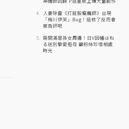
神繪師回歸 P站重新上傳大量創作
人妻除靈《打屁股驅魔師》出現
「梅川伊芙」Bug！這修了反而會
被負評吧
房間滿是孫女周邊！日V因幡はね
る送別摯愛祖母 籲粉絲珍惜相處
時光