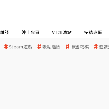
雜談
紳士專區
VT加油站
投稿專區
Steam遊戲
吸點迷因
聯盟戰棋
遊戲