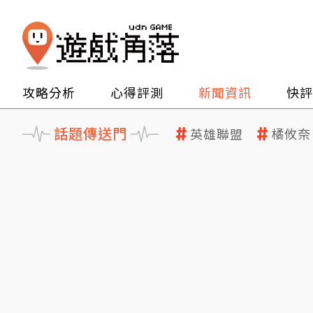
攻略分析
心得評測
新聞資訊
快評
話題傳送門
英雄聯盟
橘攸奈