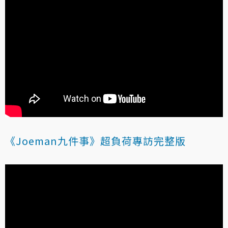
《Joeman九件事》超負荷專訪完整版