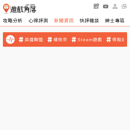
攻略分析
心得評測
新聞資訊
快評雜談
紳士專區
英雄聯盟
橘攸奈
Steam遊戲
吸點迷