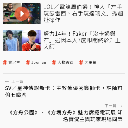
LOL／電競周伯通！神人「左手
玩瑟雷西、右手玩達瑞文」秀超
扯操作
努力14年！Faker「沒卡過鑽
石」迷因本人7度叩關終於升上
大師
實況主
Joeman
人物訪談
閃電狼
←
上一篇
SV／星神傳說新卡：主教獲優秀導師卡，巫師可
偷七職牌
下一篇
→
《方舟公園》、《方塊方舟》魅力席捲電玩展 知
名實況主與玩家現場同樂