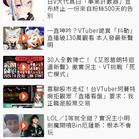
日V大代真白「畢業計數器」宣
布終止 一份來自粉絲500天的告
別
一直呻吟？VTuber詭異「抖動」
直播破130萬觀看 本人發最新聲
明
30人全數陣亡！《艾恩葛朗特迴
盪新聲》邀實況主、VT挑戰「死
亡模式」
靠聊股市走紅！台VTuber珂賽特
婉拒觀眾「直播看盤」要求：我
正職是股票交易
LOL／1等就全錯？實況主小明
劍魔開噴Bin厄薩斯：根本不會
玩