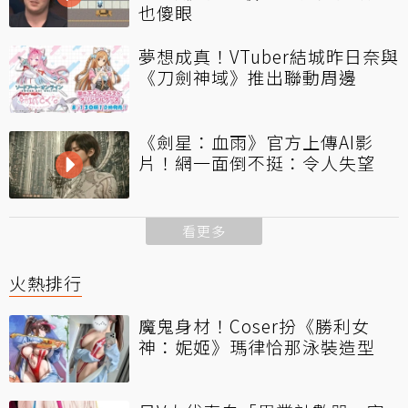
也傻眼
夢想成真！VTuber結城昨日奈與
《刀劍神域》推出聯動周邊
《劍星：血雨》官方上傳AI影
片！網一面倒不挺：令人失望
看更多
火熱排行
魔鬼身材！Coser扮《勝利女
神：妮姬》瑪律恰那泳裝造型