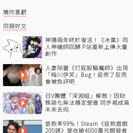
猜你喜歡
同類好文
神隱兩年終於復活！《冰菓》同
人神繪師回歸 P站重新上傳大量
創作
人妻除靈《打屁股驅魔師》出現
「梅川伊芙」Bug！這修了反而
會被負評吧
日V團體「深淵組」解散！因財
務惡化無法穩定營運 同步揭成員
未來去向
退款率99%！Steam《這款遊戲
200鎂》營收破4000萬元開發者