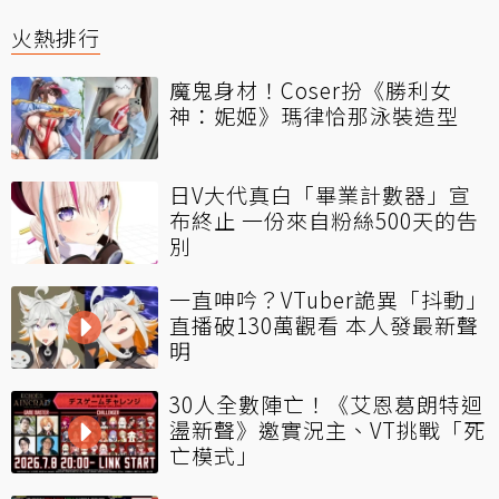
火熱排行
魔鬼身材！Coser扮《勝利女
神：妮姬》瑪律恰那泳裝造型
日V大代真白「畢業計數器」宣
布終止 一份來自粉絲500天的告
別
一直呻吟？VTuber詭異「抖動」
直播破130萬觀看 本人發最新聲
明
30人全數陣亡！《艾恩葛朗特迴
盪新聲》邀實況主、VT挑戰「死
亡模式」