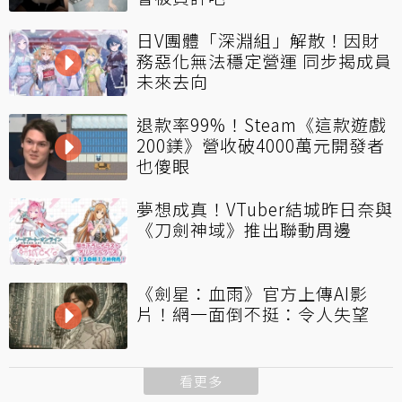
日V團體「深淵組」解散！因財
務惡化無法穩定營運 同步揭成員
未來去向
退款率99%！Steam《這款遊戲
200鎂》營收破4000萬元開發者
也傻眼
夢想成真！VTuber結城昨日奈與
《刀劍神域》推出聯動周邊
《劍星：血雨》官方上傳AI影
片！網一面倒不挺：令人失望
看更多