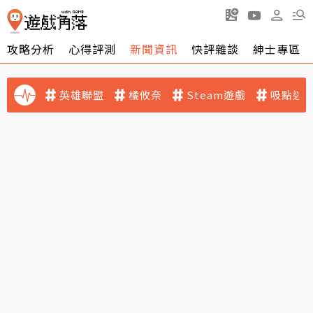
攻略分析
心得評測
新聞資訊
快評雜談
紳士專區
英雄聯盟
橘攸奈
Steam遊戲
吸點迷