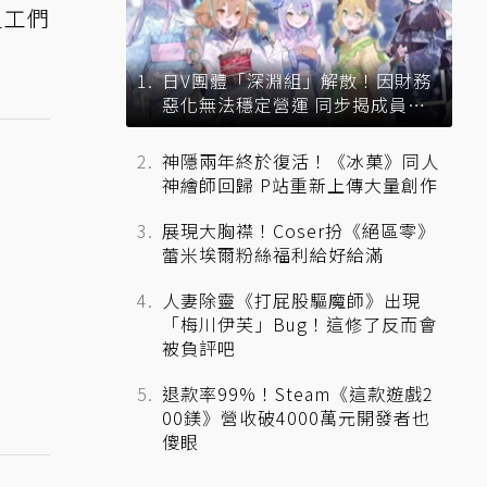
員工們
日V團體「深淵組」解散！因財務
惡化無法穩定營運 同步揭成員未
來去向
神隱兩年終於復活！《冰菓》同人
神繪師回歸 P站重新上傳大量創作
展現大胸襟！Coser扮《絕區零》
蕾米埃爾粉絲福利給好給滿
人妻除靈《打屁股驅魔師》出現
「梅川伊芙」Bug！這修了反而會
被負評吧
退款率99%！Steam《這款遊戲2
00鎂》營收破4000萬元開發者也
傻眼