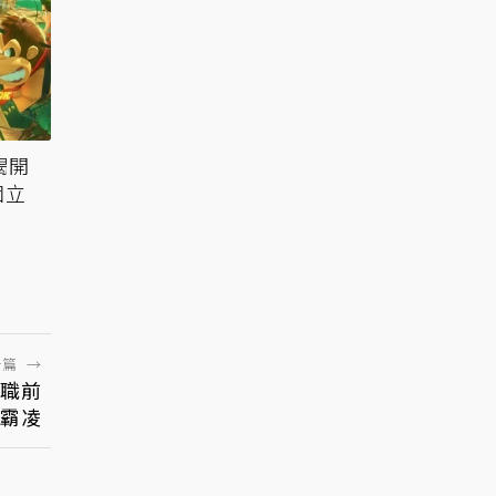
揭開
個立
一篇
→
離職前
霸凌