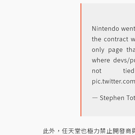
Nintendo went 
the contract 
only page th
where devs/pu
not ti
pic.twitter.c
— Stephen Tot
此外，任天堂也極力禁止開發商