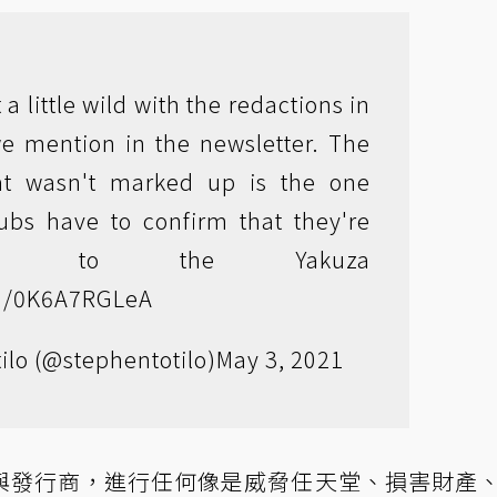
a little wild with the redactions in
we mention in the newsletter. The
at wasn't marked up is the one
bs have to confirm that they're
ed to the Yakuza
om/0K6A7RGLeA
ilo (@stephentotilo)
May 3, 2021
與發行商，進行任何像是威脅任天堂、損害財產