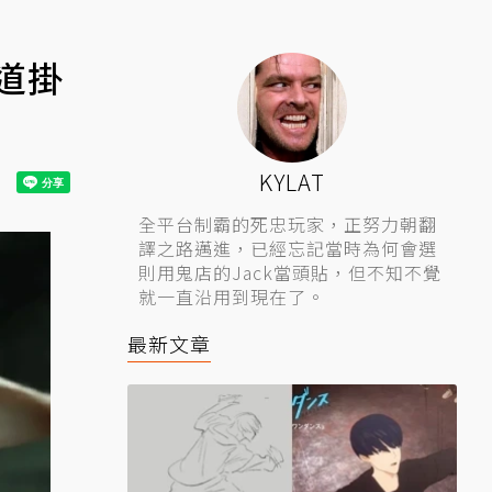
黑道掛
KYLAT
全平台制霸的死忠玩家，正努力朝翻
譯之路邁進，已經忘記當時為何會選
則用鬼店的Jack當頭貼，但不知不覺
就一直沿用到現在了。
最新文章