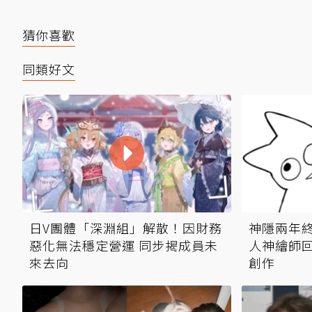
猜你喜歡
同類好文
日V團體「深淵組」解散！因財務
神隱兩年
惡化無法穩定營運 同步揭成員未
人神繪師回
來去向
創作