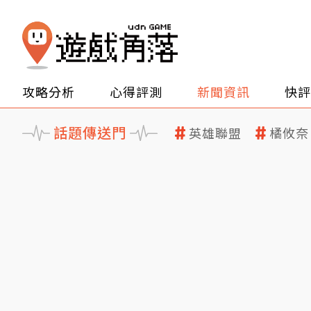
攻略分析
心得評測
新聞資訊
快評
話題傳送門
英雄聯盟
橘攸奈