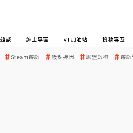
雜談
紳士專區
VT加油站
投稿專區
Steam遊戲
吸點迷因
聯盟戰棋
遊戲