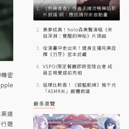
《熱舞青春》作者手繪流暢舞蹈影
片掀議 網：應該請你來做動畫
美夢成真！holo森美聲演唱《來
自深淵：覺醒的神秘》片頭曲
從漫畫中走出來！健身主播完美詮
釋《刃牙》宮本武藏
VSPO!限定餐廳即將登陸台港 成
員主視覺提前亮相
的機密
pple
這樣比較香！《碧藍航線》推千元
「ASMR米」飯糰掀議
最多瀏覽
本黑道
發行遊