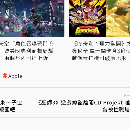
天堂「角色召喚戰鬥系
《咚奇剛：蕉力全開》
」遭美國專利商標局駁
發秘辛 單一關卡含3億
！兩個月內可提上訴
體像素打造可破壞地形
Apple
下
泉～子宝
《巫師3》遊戲總監離開CD Projekt 
產報國吧
曾被控職場