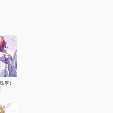
絕區零》
滿