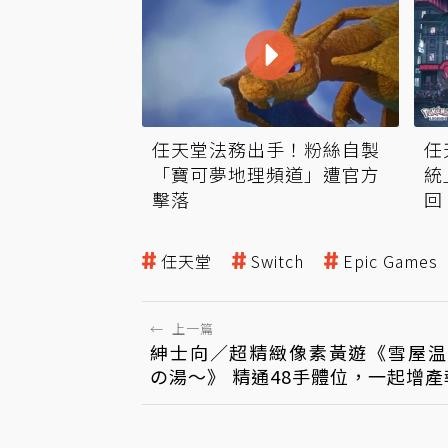
任天堂法務出手！粉絲自製
任
「寶可夢地理頻道」遭官方
統
擊落
回
任天堂
Switch
Epic Games
←
上一篇
紳士向／超精緻像素黃遊《雪屋温
の湯～》 精通48手體位，一起增