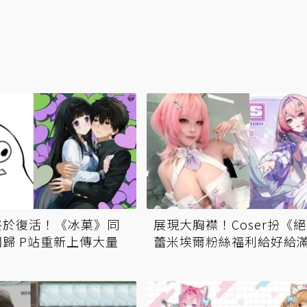
終於復活！《冰菓》同
展現大胸襟！Coser扮《
歸 P站重新上傳大量
蕾米埃爾粉絲福利給好給