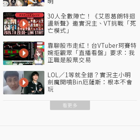
明
30人全數陣亡！《艾恩葛朗特迴
盪新聲》邀實況主、VT挑戰「死
亡模式」
靠聊股市走紅！台VTuber珂賽特
婉拒觀眾「直播看盤」要求：我
正職是股票交易
LOL／1等就全錯？實況主小明
劍魔開噴Bin厄薩斯：根本不會
玩
看更多