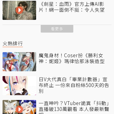
《劍星：血雨》官方上傳AI影
片！網一面倒不挺：令人失望
看更多
火熱排行
魔鬼身材！Coser扮《勝利女
神：妮姬》瑪律恰那泳裝造型
日V大代真白「畢業計數器」宣
布終止 一份來自粉絲500天的告
別
一直呻吟？VTuber詭異「抖動」
直播破130萬觀看 本人發最新聲