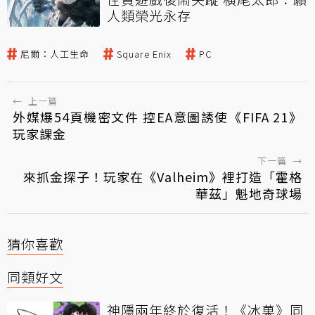
人類榮光永存
尼爾：人工生命
Square Enix
PC
←
上一篇
外媒爆54頁機密文件 控EA意圖誘使《FIFA 21》
玩家課金
下一篇
→
來抓金探子！玩家在《Valheim》裡打造「霍格
華茲」魁地奇球場
猜你喜歡
同類好文
神隱兩年終於復活！《冰菓》同