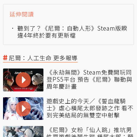
延伸閱讀
聽到了？《尼爾：自動人形》Steam版睽
違4年終於要有更新檔
尼爾：人工生命 更多報導
《永劫無間》Steam免費開玩同
登PS5平台 預告《尼爾》聯動與
周年慶計畫
遊戲史上的今天／《誓血龍騎
士》虐心橫尾太郎發跡之作 看不
到完美結局的無雙空中射擊
《尼爾》女粉「仙人跳」推坑男
性買遊戲後鬧失蹤 橫尾太郎：願