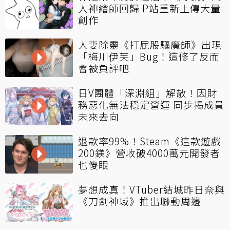
人神繪師回歸 P站重新上傳大量
創作
人妻除靈《打屁股驅魔師》出現
「梅川伊芙」Bug！這修了反而
會被負評吧
日V團體「深淵組」解散！因財
務惡化無法穩定營運 同步揭成員
未來去向
退款率99%！Steam《這款遊戲
200鎂》營收破4000萬元開發者
也傻眼
夢想成真！VTuber結城昨日奈與
《刀劍神域》推出聯動周邊