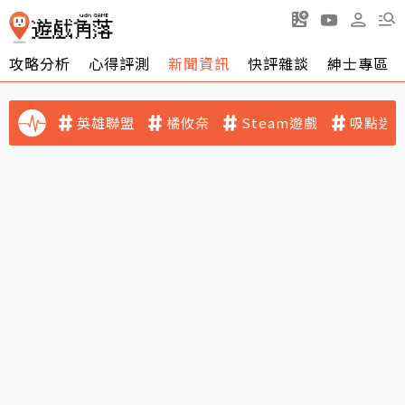
攻略分析
心得評測
新聞資訊
快評雜談
紳士專區
英雄聯盟
橘攸奈
Steam遊戲
吸點迷