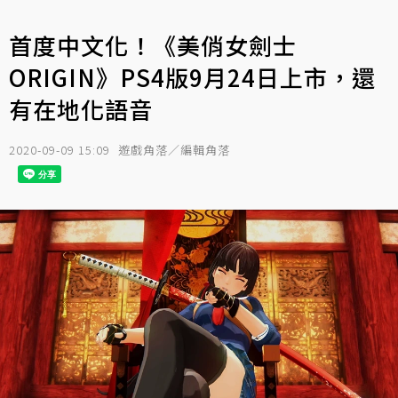
首度中文化！《美俏女劍士
ORIGIN》PS4版9月24日上市，還
有在地化語音
2020-09-09 15:09
遊戲角落／編輯角落