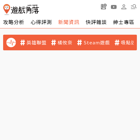
攻略分析
心得評測
新聞資訊
快評雜談
紳士專區
英雄聯盟
橘攸奈
Steam遊戲
吸點迷