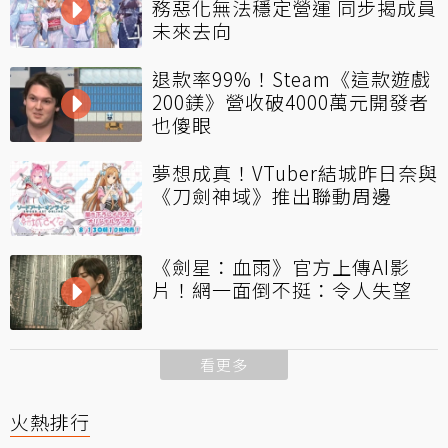
務惡化無法穩定營運 同步揭成員
未來去向
退款率99%！Steam《這款遊戲
200鎂》營收破4000萬元開發者
也傻眼
夢想成真！VTuber結城昨日奈與
《刀劍神域》推出聯動周邊
《劍星：血雨》官方上傳AI影
片！網一面倒不挺：令人失望
看更多
火熱排行