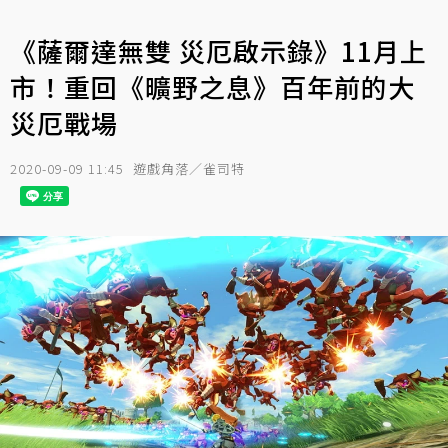
《薩爾達無雙 災厄啟示錄》11月上
市！重回《曠野之息》百年前的大
災厄戰場
2020-09-09 11:45
遊戲角落／雀司特