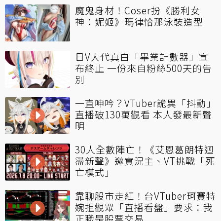
魔鬼身材！Coser扮《勝利女
神：妮姬》瑪律恰那泳裝造型
日V大代真白「畢業計數器」宣
布終止 一份來自粉絲500天的告
別
一直呻吟？VTuber詭異「抖動」
直播破130萬觀看 本人發最新聲
明
30人全數陣亡！《艾恩葛朗特迴
盪新聲》邀實況主、VT挑戰「死
亡模式」
靠聊股市走紅！台VTuber珂賽特
婉拒觀眾「直播看盤」要求：我
正職是股票交易