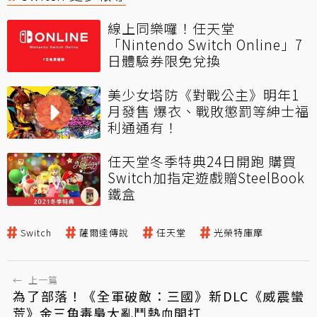
線上同樂囉！任天堂
「Nintendo Switch Online」7
日體驗券限免兌換
美少女塔防《對戰公主》明年1
月發售 爆衣、戰敗懲罰等紳士福
利通通有！
任天堂冬季特典24日開跑 購買
Switch加指定遊戲贈SteelBook
鐵盒
Switch
薩爾達傳說
任天堂
光榮特庫摩
←
上一篇
為了部落！《全軍破敵：三國》新DLC《威震蠻
荒》金三角毒梟大亂鬥熱血開打