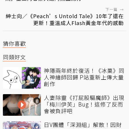
下一篇
→
紳士向／《Peach’s Untold Tale》10年了還在
更新！重溫成人Flash黃金年代的感動
猜你喜歡
同類好文
神隱兩年終於復活！《冰菓》同
人神繪師回歸 P站重新上傳大量
創作
人妻除靈《打屁股驅魔師》出現
「梅川伊芙」Bug！這修了反而
會被負評吧
日V團體「深淵組」解散！因財