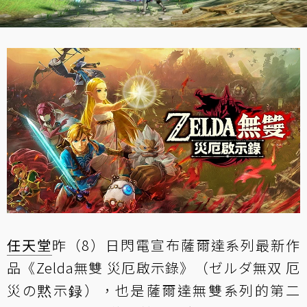
任天堂
昨（8）日
閃電宣布
薩爾達系列最新作
品《Zelda無雙 災厄啟示錄》（ゼルダ無双 厄
災の黙示録），也是薩爾達無雙系列的第二