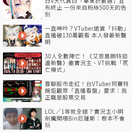
日V大代真白「畢業計數器」宣
布終止 一份來自粉絲500天的告
別
一直呻吟？VTuber詭異「抖動」
直播破130萬觀看 本人發最新聲
明
30人全數陣亡！《艾恩葛朗特迴
盪新聲》邀實況主、VT挑戰「死
亡模式」
靠聊股市走紅！台VTuber珂賽特
婉拒觀眾「直播看盤」要求：我
正職是股票交易
LOL／1等就全錯？實況主小明
劍魔開噴Bin厄薩斯：根本不會
玩