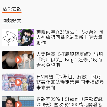
猜你喜歡
同類好文
神隱兩年終於復活！《冰菓》同
人神繪師回歸 P站重新上傳大量
創作
人妻除靈《打屁股驅魔師》出現
「梅川伊芙」Bug！這修了反而
會被負評吧
日V團體「深淵組」解散！因財
務惡化無法穩定營運 同步揭成員
未來去向
退款率99%！Steam《這款遊戲
200鎂》營收破4000萬元開發者