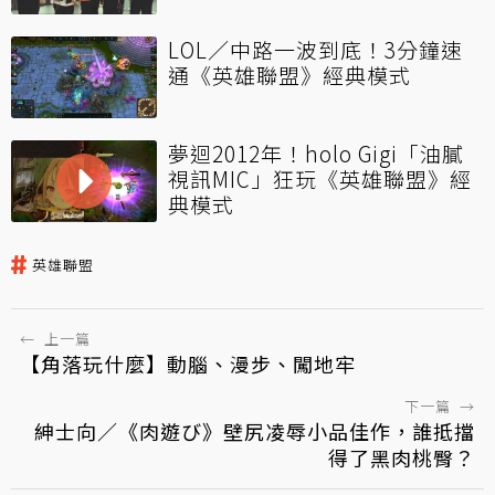
LOL／中路一波到底！3分鐘速
通《英雄聯盟》經典模式
夢迴2012年！holo Gigi「油膩
視訊MIC」狂玩《英雄聯盟》經
典模式
英雄聯盟
←
上一篇
【角落玩什麼】動腦、漫步、闖地牢
下一篇
→
紳士向／《肉遊び》壁尻凌辱小品佳作，誰抵擋
得了黑肉桃臀？