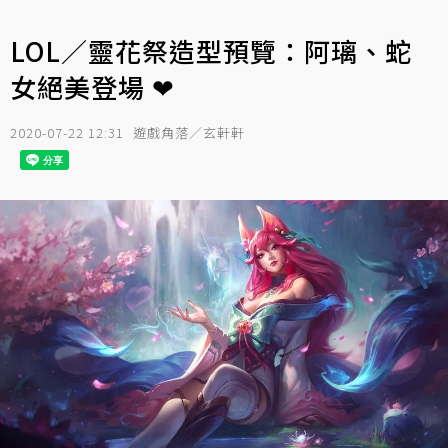
LOL／靈花祭造型預覽：阿璃、蛇
女絕美登場 ❤
2020-07-22 12:31
遊戲角落／玄軒軒