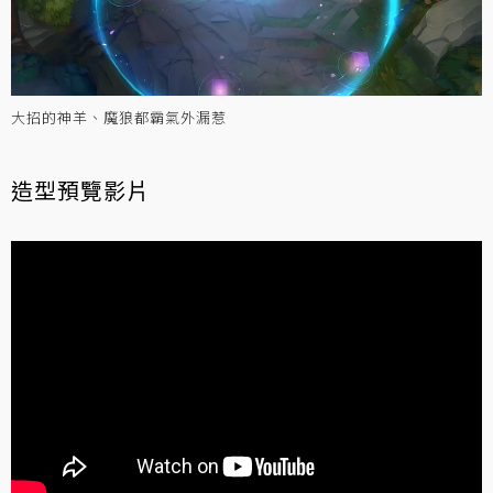
大招的神羊、魔狼都霸氣外漏惹
造型預覽影片