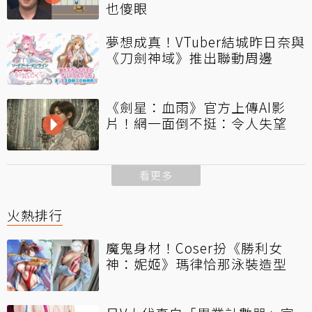
也傻眼
夢想成真！VTuber結城昨日奈與
《刀劍神域》推出聯動周邊
《劍星：血雨》官方上傳AI影
片！網一面倒不挺：令人失望
看更多
火熱排行
魔鬼身材！Coser扮《勝利女
神：妮姬》瑪律恰那泳裝造型