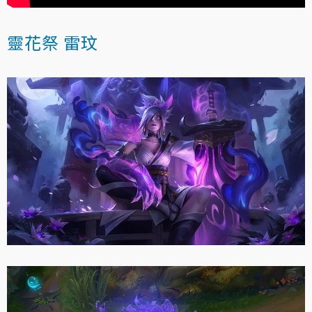
靈花祭 雷玟