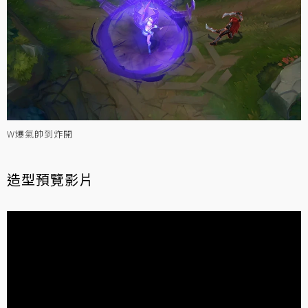
W爆氣帥到炸開
造型預覽影片