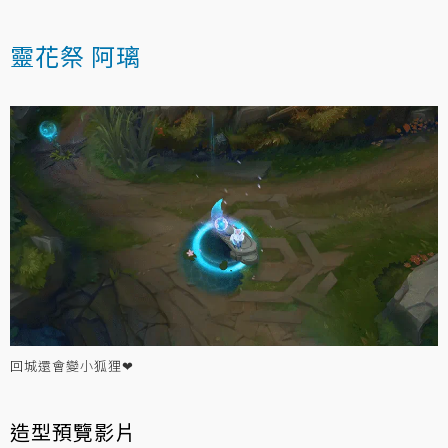
靈花祭 阿璃
回城還會變小狐狸❤
造型預覽影片