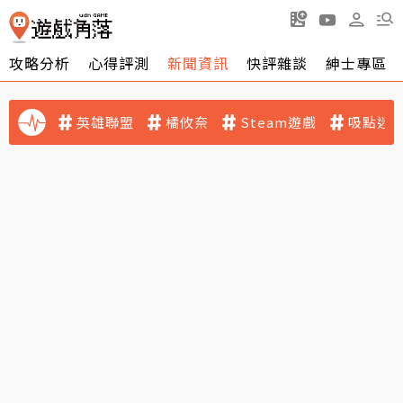
攻略分析
心得評測
新聞資訊
快評雜談
紳士專區
英雄聯盟
橘攸奈
Steam遊戲
吸點迷