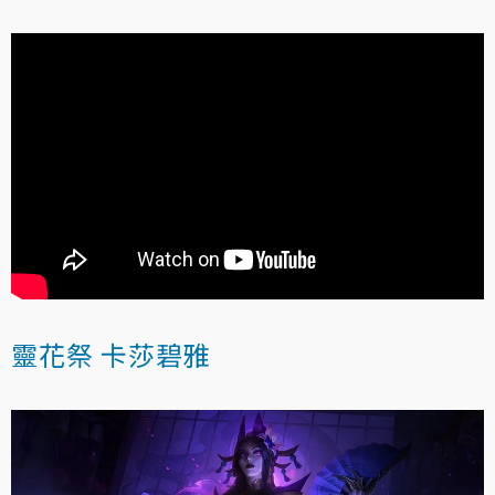
靈花祭 卡莎碧雅