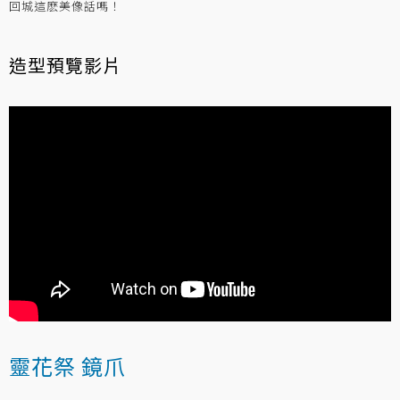
回城這麽美像話嗎！
造型預覽影片
靈花祭 鏡爪