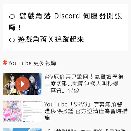
🍊 遊戲角落 Discord 伺服器開張
囉！
🍊 遊戲角落 X 追蹤起來
YouTube 更多報導
台V厄倫蒂兒歌回太氣質遭學弟
二度切歌...拋開包袱大叫秒變
「棄質」偶像
YouTube「SRV3」字幕無預警
遭移除掀議 官方澄清僅為暫時措
施