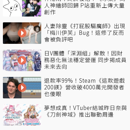
人神繪師回歸 P站重新上傳大量
創作
人妻除靈《打屁股驅魔師》出現
「梅川伊芙」Bug！這修了反而
會被負評吧
日V團體「深淵組」解散！因財
務惡化無法穩定營運 同步揭成員
未來去向
退款率99%！Steam《這款遊戲
200鎂》營收破4000萬元開發者
也傻眼
夢想成真！VTuber結城昨日奈與
《刀劍神域》推出聯動周邊