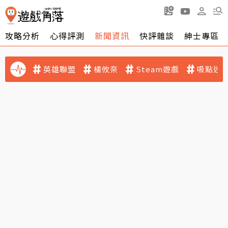
攻略分析
心得評測
新聞資訊
快評雜談
紳士專區
英雄聯盟
橘攸奈
Steam遊戲
吸點迷