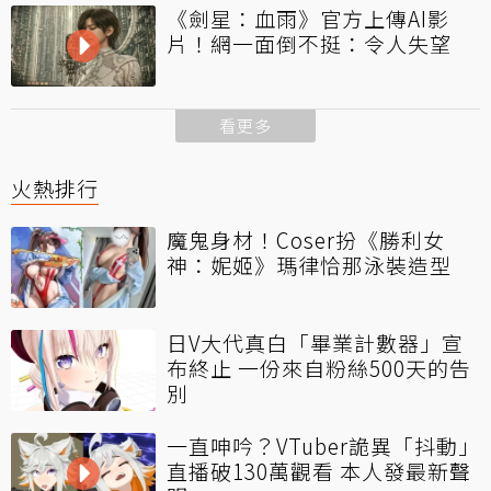
《劍星：血雨》官方上傳AI影
片！網一面倒不挺：令人失望
看更多
火熱排行
魔鬼身材！Coser扮《勝利女
神：妮姬》瑪律恰那泳裝造型
日V大代真白「畢業計數器」宣
布終止 一份來自粉絲500天的告
別
一直呻吟？VTuber詭異「抖動」
直播破130萬觀看 本人發最新聲