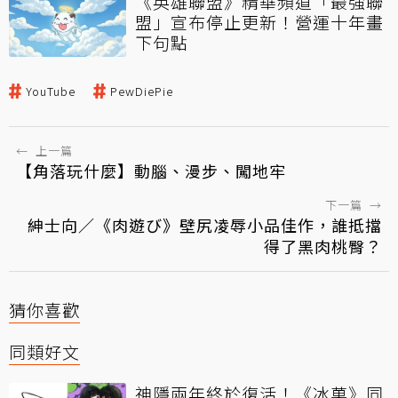
《英雄聯盟》精華頻道「最強聯
盟」宣布停止更新！營運十年畫
下句點
YouTube
PewDiePie
←
上一篇
【角落玩什麼】動腦、漫步、闖地牢
下一篇
→
紳士向／《肉遊び》壁尻凌辱小品佳作，誰抵擋
得了黑肉桃臀？
猜你喜歡
同類好文
神隱兩年終於復活！《冰菓》同