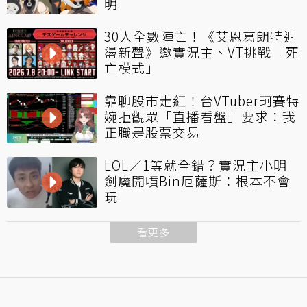
明
30人全數陣亡！《艾恩葛朗特迴
盪新聲》邀實況主、VT挑戰「死
亡模式」
靠聊股市走紅！台VTuber珂賽特
婉拒觀眾「直播看盤」要求：我
正職是股票交易
LOL／1等就全錯？實況主小明
劍魔開噴Bin厄薩斯：根本不會
玩
看更多