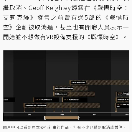
繼取消。Geoff Keighley透露在《戰慄時空：
艾莉克絲》發售之前曾有過5部的《戰慄時
空》企劃被取消過，甚至也有開發人員表示一
開始並不想做有VR設備支援的《戰慄時空》。
圖片中可以看到原本發行計畫的作品，但有不少已遭到取消或暫停。