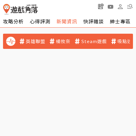
攻略分析
心得評測
新聞資訊
快評雜談
紳士專區
英雄聯盟
橘攸奈
Steam遊戲
吸點迷