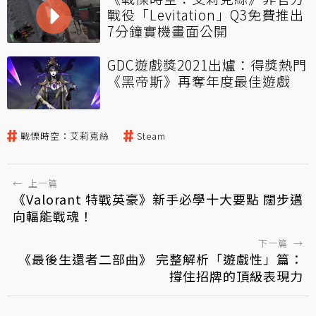
戰役「Levitation」Q3免費推出
7分鐘實機畫面公開
GDC遊戲獎2021出爐：得獎熱門
《黑帝斯》再奪年度最佳遊戲
戰慄時空：艾莉克絲
Steam
←
上一篇
《Valorant 特戰英豪》新手必學十大要點 闊步邁
向輻能戰魂！
下一篇
→
《最後生還者二部曲》 完整解析「遊戲性」篇：
撐住招牌的頂級表現力