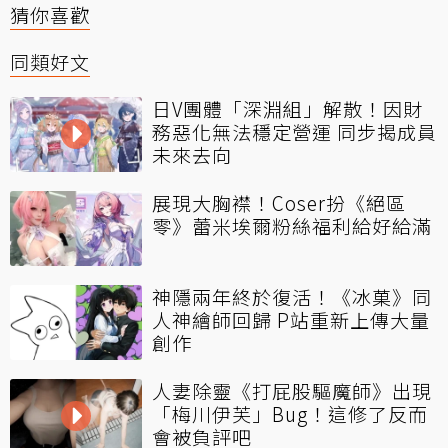
猜你喜歡
同類好文
日V團體「深淵組」解散！因財
務惡化無法穩定營運 同步揭成員
未來去向
展現大胸襟！Coser扮《絕區
零》蕾米埃爾粉絲福利給好給滿
神隱兩年終於復活！《冰菓》同
人神繪師回歸 P站重新上傳大量
創作
人妻除靈《打屁股驅魔師》出現
「梅川伊芙」Bug！這修了反而
會被負評吧