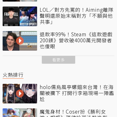
LOL／對方先罵的！Aiming離隊
聲明還原始末稱對方「不願與他
共事」
退款率99%！Steam《這款遊戲
200鎂》營收破4000萬元開發者
也傻眼
看更多
火熱排行
holo儒烏風亭螺鈿來台灣！在海
關被攔下 打開行李箱現場一陣尷
尬
魔鬼身材！Coser扮《勝利女