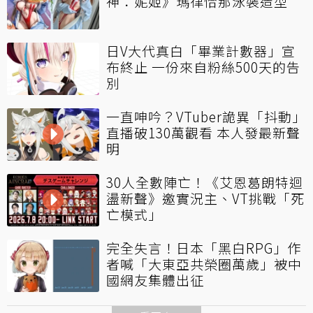
神：妮姬》瑪律恰那泳裝造型
日V大代真白「畢業計數器」宣
布終止 一份來自粉絲500天的告
別
一直呻吟？VTuber詭異「抖動」
直播破130萬觀看 本人發最新聲
明
30人全數陣亡！《艾恩葛朗特迴
盪新聲》邀實況主、VT挑戰「死
亡模式」
完全失言！日本「黑白RPG」作
者喊「大東亞共榮圈萬歲」被中
國網友集體出征