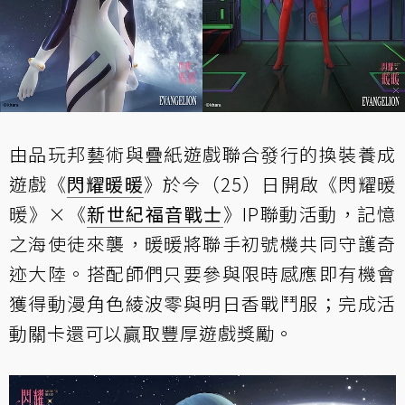
由品玩邦藝術與疊紙遊戲聯合發行的換裝養成
遊戲《
閃耀暖暖
》於今（25）日開啟《閃耀暖
暖》×《
新世紀福音戰士
》IP聯動活動，記憶
之海使徒來襲，暖暖將聯手初號機共同守護奇
迹大陸。搭配師們只要參與限時感應即有機會
獲得動漫角色綾波零與明日香戰鬥服；完成活
動關卡還可以贏取豐厚遊戲獎勵。