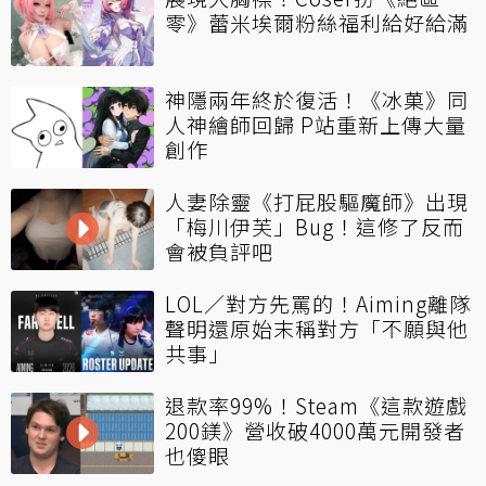
零》蕾米埃爾粉絲福利給好給滿
神隱兩年終於復活！《冰菓》同
人神繪師回歸 P站重新上傳大量
創作
人妻除靈《打屁股驅魔師》出現
「梅川伊芙」Bug！這修了反而
會被負評吧
LOL／對方先罵的！Aiming離隊
聲明還原始末稱對方「不願與他
共事」
退款率99%！Steam《這款遊戲
200鎂》營收破4000萬元開發者
也傻眼