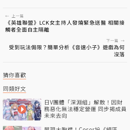
←
上一篇
《英雄聯盟》LCK女主持人發燒緊急送醫 相關接
觸者全面自主隔離
下一篇
→
受到玩法侷限？簡單分析《音速小子》遊戲為何
沒落
猜你喜歡
同類好文
日V團體「深淵組」解散！因財
務惡化無法穩定營運 同步揭成員
未來去向
展現大胸襟！Coser扮《絕區