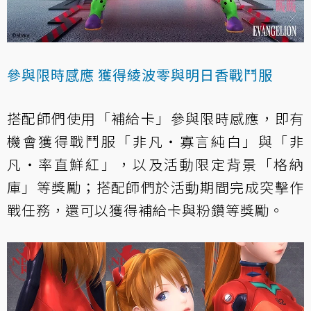
參與限時感應 獲得綾波零與明日香戰鬥服
搭配師們使用「補給卡」參與限時感應，即有
機會獲得戰鬥服「非凡・寡言純白」與「非
凡・率直鮮紅」，以及活動限定背景「格納
庫」等獎勵；搭配師們於活動期間完成突擊作
戰任務，還可以獲得補給卡與粉鑽等獎勵。