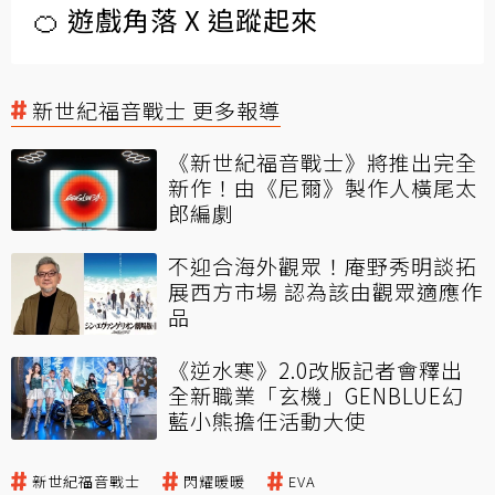
🍊 遊戲角落 X 追蹤起來
新世紀福音戰士 更多報導
《新世紀福音戰士》將推出完全
新作！由《尼爾》製作人橫尾太
郎編劇
不迎合海外觀眾！庵野秀明談拓
展西方市場 認為該由觀眾適應作
品
《逆水寒》2.0改版記者會釋出
全新職業「玄機」GENBLUE幻
藍小熊擔任活動大使
新世紀福音戰士
閃耀暖暖
EVA