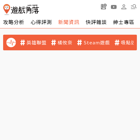
攻略分析
心得評測
新聞資訊
快評雜談
紳士專區
英雄聯盟
橘攸奈
Steam遊戲
吸點迷