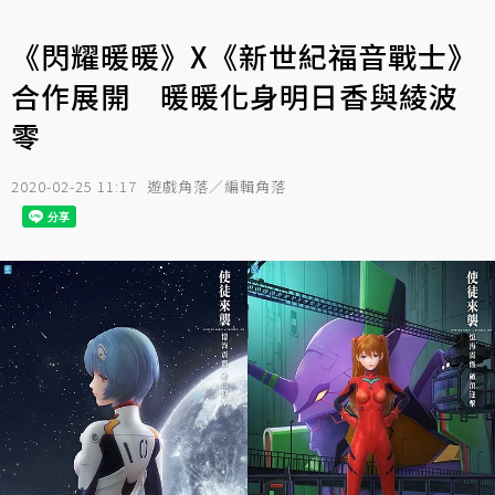
《閃耀暖暖》X《新世紀福音戰士》
合作展開 暖暖化身明日香與綾波
零
2020-02-25 11:17
遊戲角落／編輯角落