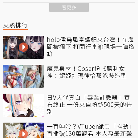
看更多
火熱排行
holo儒烏風亭螺鈿來台灣！在海
關被攔下 打開行李箱現場一陣尷
尬
魔鬼身材！Coser扮《勝利女
神：妮姬》瑪律恰那泳裝造型
日V大代真白「畢業計數器」宣
布終止 一份來自粉絲500天的告
別
一直呻吟？VTuber詭異「抖動」
直播破130萬觀看 本人發最新聲