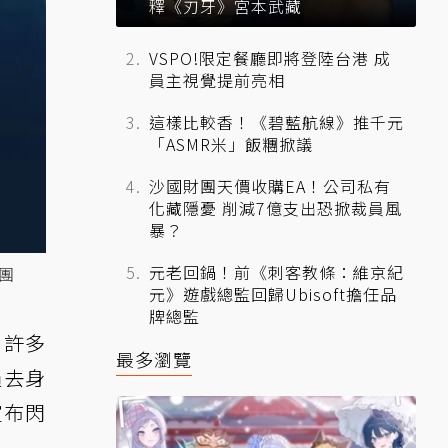
釋《刃牙》宮本武藏
VSPO!限定餐廳即將登陸台港 成
員主視覺提前亮相
這樣比較香！《碧藍航線》推千元
「ASMR米」飯糰掀議
沙國財團天價收購EA！公司私有
化藏隱憂 削減7億支出恐掀裁員風
暴？
元老回鍋！前《刺客教條：維京紀
團
元》遊戲總監回歸Ubisoft擔任品
牌總監
，許多
最多瀏覽
過去身
宣布閃
。