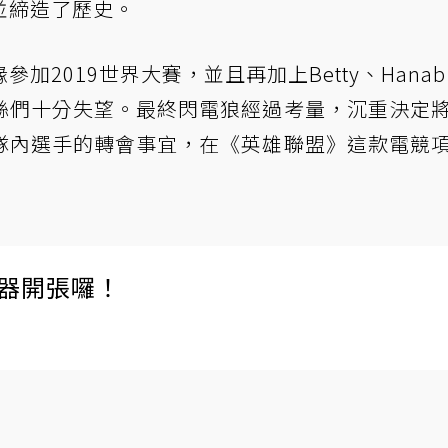
並締造了歷史。
2019世界大賽，並且再加上Betty、Hanab
絲們十分失望。最終閃電狼經過考量，沉重決定
隊內選手的轉會事宜，在《英雄聯盟》這款電競
伺服器開張囉！