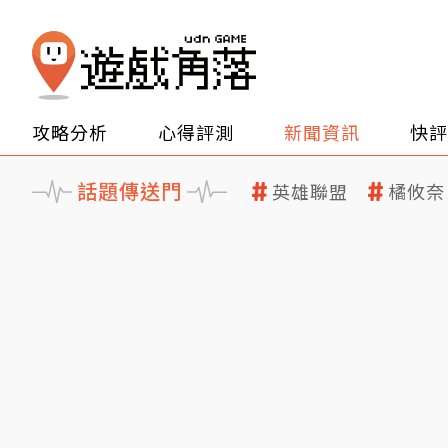
攻略分析
心得評測
新聞資訊
快評
話題傳送門
英雄聯盟
橘攸奈