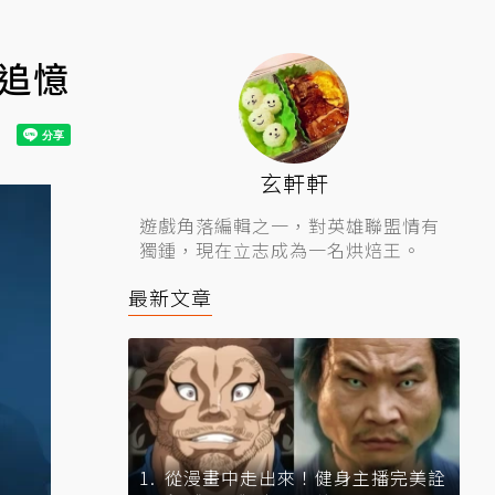
成追憶
玄軒軒
遊戲角落編輯之一，對英雄聯盟情有
獨鍾，現在立志成為一名烘焙王。
最新文章
從漫畫中走出來！健身主播完美詮