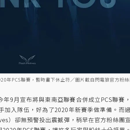
20年PCS聯賽，暫時畫下休止符／圖片截自閃電狼官方粉絲
今年9月宣布將與東南亞聯賽合併成立PCS聯賽
手加入隊伍，好為了2020年新賽季做準備。而
 Wolves）卻無預警投出震撼彈，稍早在官方粉絲團
2020年PCS聯賽，讓許多玩家與粉絲十分訝異