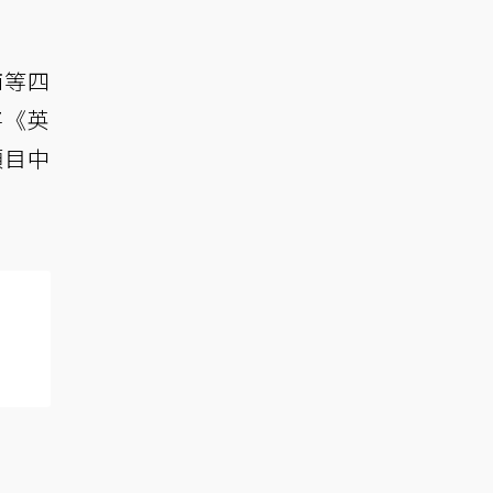
i等四
將《英
項目中