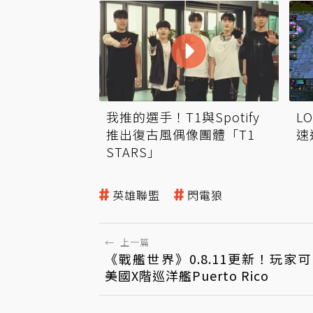
我推的選手！T1與Spotify
L
推出復古風偶像團體「T1
速
STARS」
英雄聯盟
閃電狼
←
上一篇
《戰艦世界》0.8.11更新！玩家
美國X階巡洋艦Puerto Rico