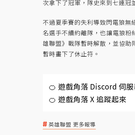
次拿下了冠軍，隊史來到七連冠
不過夏季賽的失利導致閃電狼無緣參加
名選手不續約離隊，也讓電狼粉
雄聯盟》戰隊暫時解散，並協助
暫時畫下了休止符。
🍊 遊戲角落 Discord 
🍊 遊戲角落 X 追蹤起來
英雄聯盟 更多報導