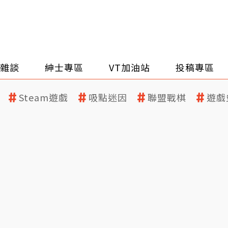
雜談
紳士專區
VT加油站
投稿專區
Steam遊戲
吸點迷因
聯盟戰棋
遊戲