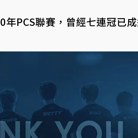
20年PCS聯賽，曾經七連冠已