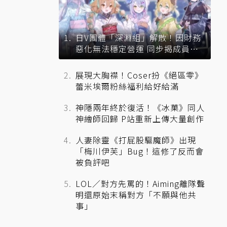
日V團體「深淵組」解散！因財務
惡化無法穩定營運 同步揭成員未
來去向
展現大胸襟！Coser扮《絕區零》
蕾米埃爾粉絲福利給好給滿
神隱兩年終於復活！《冰菓》同人
神繪師回歸 P站重新上傳大量創作
人妻除靈《打屁股驅魔師》出現
「梅川伊芙」Bug！這修了反而會
被負評吧
LOL／對方先罵的！Aiming離隊聲
明還原始末稱對方「不願與他共
事」