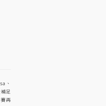
sa、
援補足
季賽再