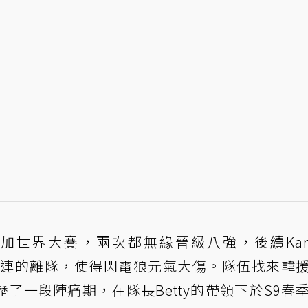
次參加世界大賽，兩次都無緣晉級八強，後續Kar
星選手接連的離隊，使得閃電狼元氣大傷。隊伍找來韓
了一段陣痛期，在隊長Betty的帶領下於S9春