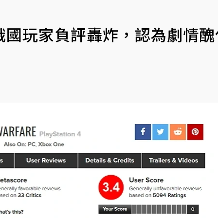
俄國玩家負評轟炸，認為劇情醜