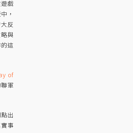
在遊戲
版中，
的大反
侵略與
作的這
y of
的聯軍
間點出
真實事