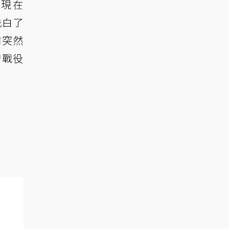
出現在
洗白了
前突然
的戰役