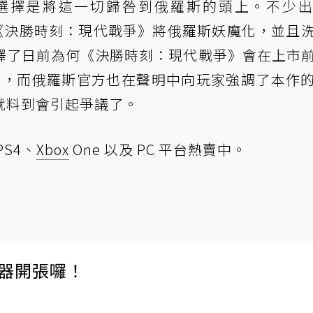
選擇是將這一切歸咎到俄羅斯的頭上。不少
論都批評《決勝時刻：現代戰爭》將俄羅斯妖魔化，並且
釋了日前為何《決勝時刻：現代戰爭》會在上市
 商城下架，而俄羅斯官方也在聲明中向玩家強調了本作
就料到會引起爭議了。
S4、
Xbox
One 以及 PC 平台熱賣中。
伺服器開張囉！