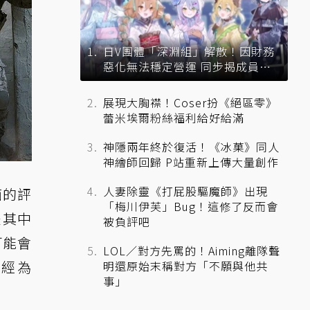
日V團體「深淵組」解散！因財務
惡化無法穩定營運 同步揭成員未
來去向
展現大胸襟！Coser扮《絕區零》
蕾米埃爾粉絲福利給好給滿
神隱兩年終於復活！《冰菓》同人
神繪師回歸 P站重新上傳大量創作
人妻除靈《打屁股驅魔師》出現
面的評
「梅川伊芙」Bug！這修了反而會
是其中
被負評吧
可能會
LOL／對方先罵的！Aiming離隊聲
已經為
明還原始末稱對方「不願與他共
事」