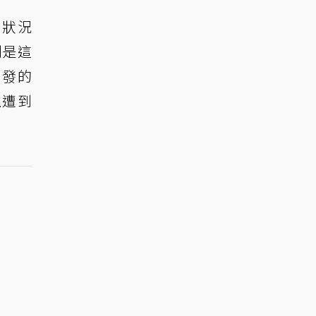
的狀況
別是這
發的
站上遭到