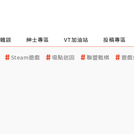
雜談
紳士專區
VT加油站
投稿專區
Steam遊戲
吸點迷因
聯盟戰棋
遊戲