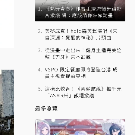
《熱舞青春》作者手繪流暢舞蹈影
片掀議 網：應該請你來做動畫
美夢成真！holo森美聲演唱《來
自深淵：覺醒的神秘》片頭曲
從漫畫中走出來！健身主播完美詮
釋《刃牙》宮本武藏
VSPO!限定餐廳即將登陸台港 成
員主視覺提前亮相
這樣比較香！《碧藍航線》推千元
「ASMR米」飯糰掀議
最多瀏覽