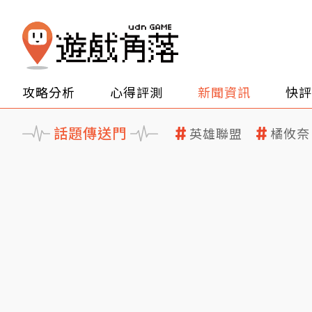
攻略分析
心得評測
新聞資訊
快評
話題傳送門
英雄聯盟
橘攸奈