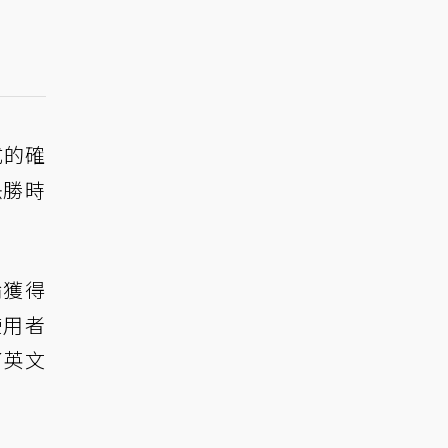
式的確
決勝時
論獲得
使用者
了英文