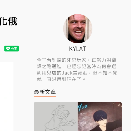
化俄
KYLAT
全平台制霸的死忠玩家，正努力朝翻
譯之路邁進，已經忘記當時為何會選
則用鬼店的Jack當頭貼，但不知不覺
就一直沿用到現在了。
最新文章