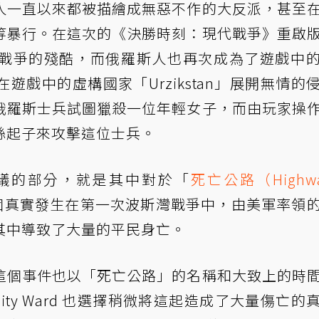
人一直以來都被描繪成無惡不作的大反派，甚至
等暴行。在這次的《決勝時刻：現代戰爭》重啟
戰爭的殘酷，而俄羅斯人也再次成為了遊戲中
戲中的虛構國家「Urzikstan」展開無情的
俄羅斯士兵試圖獵殺一位年輕女子，而由玩家操
絲起子來攻擊這位士兵。
議的部分，就是其中對於「
死亡公路（Highwa
個真實發生在第一次波斯灣戰爭中，由美軍率領
其中導致了大量的平民身亡。
這個事件也以「死亡公路」的名稱和大致上的時
nity Ward 也選擇稍微將這起造成了大量傷亡的