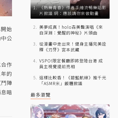
《熱舞青春》作者手繪流暢舞蹈影
片掀議 網：應該請你來做動畫
美夢成真！holo森美聲演唱《來
已開始
自深淵：覺醒的神秘》片頭曲
動中公
從漫畫中走出來！健身主播完美詮
釋《刃牙》宮本武藏
VSPO!限定餐廳即將登陸台港 成
或合作
員主視覺提前亮相
三年的
這樣比較香！《碧藍航線》推千元
《鬥陣
「ASMR米」飯糰掀議
消息暗
最多瀏覽