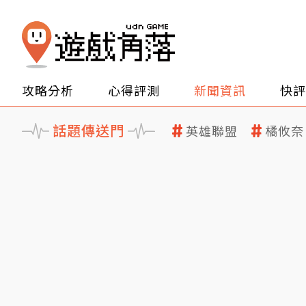
攻略分析
心得評測
新聞資訊
快評
話題傳送門
英雄聯盟
橘攸奈