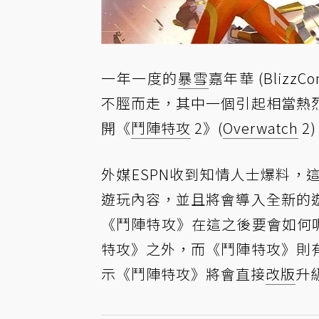
一年一度的
暴雪
嘉年華 (Bli
不脛而走，其中一個引起相當熱
開《
鬥陣特攻
2》(
Overwatch
2
外媒ESPN收到知情人士爆料，這
遊玩內容，並且將會導入全新的
《鬥陣特攻》在這之後要會如何
特攻》之外，而《鬥陣特攻》則
示《鬥陣特攻》將會直接
改版
升