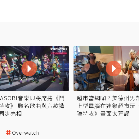
OASOBI音樂即將席捲《鬥
超市當網咖？美德州男
特攻》 聯名歌曲與六款造
上型電腦在連鎖超市玩
同步亮相
陣特攻》畫面太荒謬
Overwatch