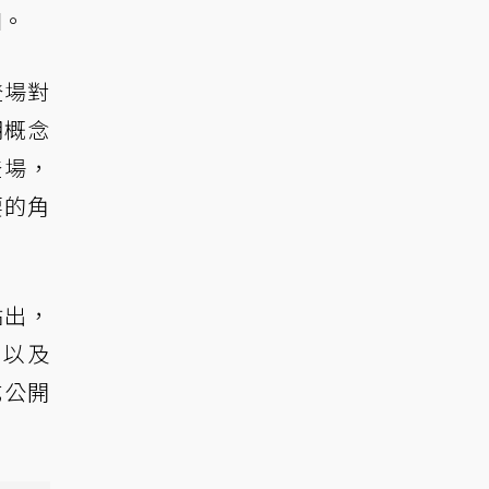
相。
登場對
期概念
登場，
要的角
貼出，
頓以及
式公開