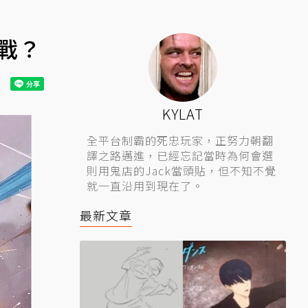
戰？
KYLAT
全平台制霸的死忠玩家，正努力朝翻
譯之路邁進，已經忘記當時為何會選
則用鬼店的Jack當頭貼，但不知不覺
就一直沿用到現在了。
最新文章