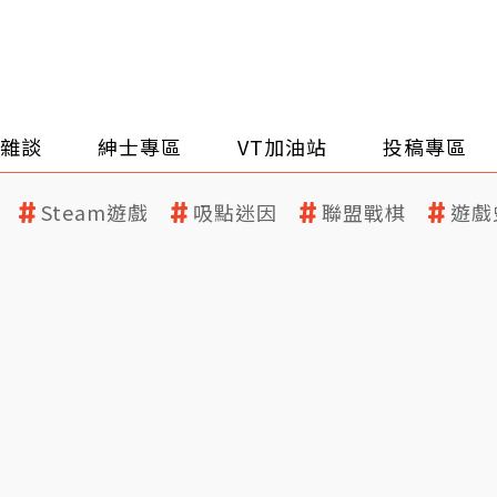
雜談
紳士專區
VT加油站
投稿專區
Steam遊戲
吸點迷因
聯盟戰棋
遊戲