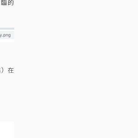
來臨的
點）在