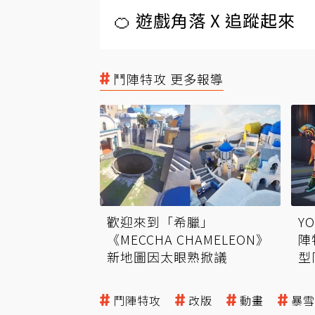
🍊 遊戲角落 X 追蹤起來
鬥陣特攻 更多報導
歡迎來到「希臘」
Y
《MECCHA CHAMELEON》
陣
新地圖因太眼熟掀議
型
鬥陣特攻
改版
動畫
暴雪