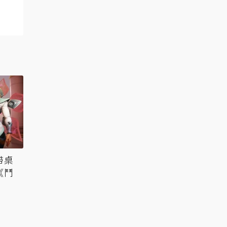
帶桌
《鬥