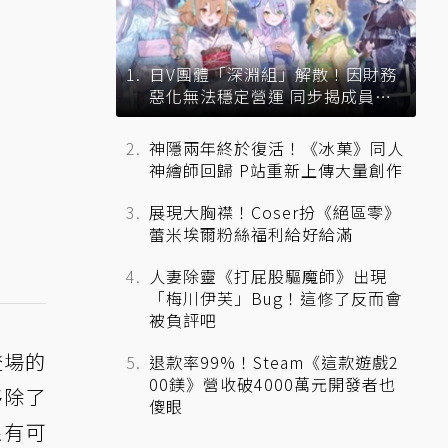
日V團體「深淵組」解散！因財務
惡化無法穩定營運 同步揭成員未
來去向
神隱兩年終於復活！《冰菓》同人
神繪師回歸 P站重新上傳大量創作
展現大胸襟！Coser扮《絕區零》
蕾米埃爾粉絲福利給好給滿
人妻除靈《打屁股驅魔師》出現
「梅川伊芙」Bug！這修了反而會
被負評吧
登場的
退款率99%！Steam《這款遊戲2
00鎂》營收破4000萬元開發者也
移除了
傻眼
很有可