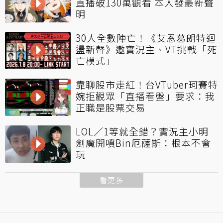
直播破130萬觀看 本人發最新聲
明
30人全數陣亡！《艾恩葛朗特迴
盪新聲》邀實況主、VT挑戰「死
亡模式」
靠聊股市走紅！台VTuber珂賽特
婉拒觀眾「直播看盤」要求：我
正職是股票交易
LOL／1等就全錯？實況主小明
劍魔開噴Bin厄薩斯：根本不會
玩
看更多