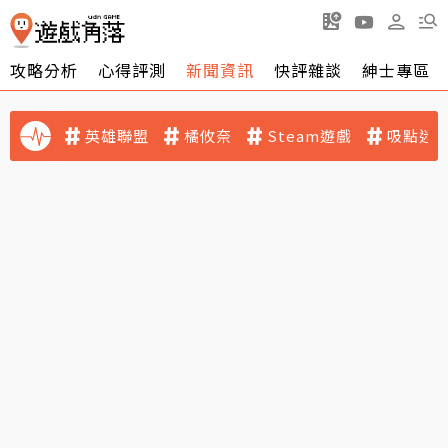
攻略分析
心得評測
新聞資訊
快評雜談
紳士專區
英雄聯盟
橘攸奈
Steam遊戲
吸點迷