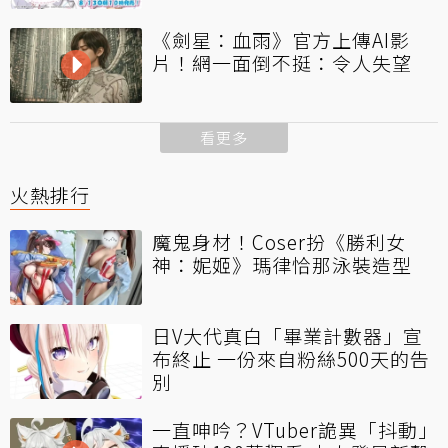
《劍星：血雨》官方上傳AI影
片！網一面倒不挺：令人失望
看更多
火熱排行
魔鬼身材！Coser扮《勝利女
神：妮姬》瑪律恰那泳裝造型
日V大代真白「畢業計數器」宣
布終止 一份來自粉絲500天的告
別
一直呻吟？VTuber詭異「抖動」