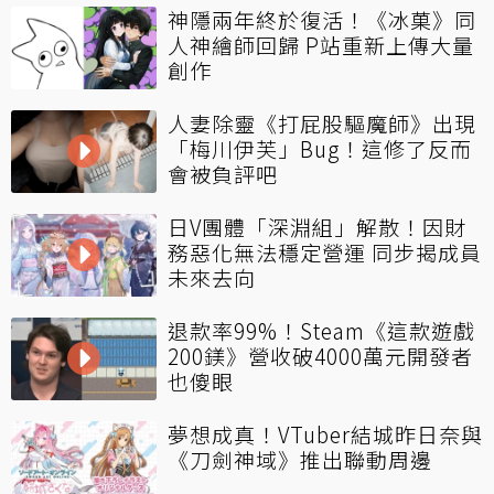
神隱兩年終於復活！《冰菓》同
人神繪師回歸 P站重新上傳大量
創作
人妻除靈《打屁股驅魔師》出現
「梅川伊芙」Bug！這修了反而
會被負評吧
日V團體「深淵組」解散！因財
務惡化無法穩定營運 同步揭成員
未來去向
退款率99%！Steam《這款遊戲
200鎂》營收破4000萬元開發者
也傻眼
夢想成真！VTuber結城昨日奈與
《刀劍神域》推出聯動周邊