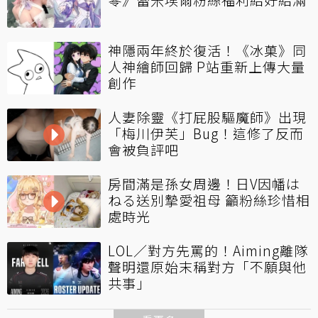
神隱兩年終於復活！《冰菓》同
人神繪師回歸 P站重新上傳大量
創作
人妻除靈《打屁股驅魔師》出現
「梅川伊芙」Bug！這修了反而
會被負評吧
房間滿是孫女周邊！日V因幡は
ねる送別摯愛祖母 籲粉絲珍惜相
處時光
LOL／對方先罵的！Aiming離隊
聲明還原始末稱對方「不願與他
共事」