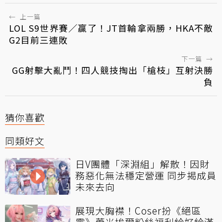
←
上一篇
LOL S9世界賽／贏了！JT首輪拿兩勝，HKA不敵
G2目前三連敗
下一篇
→
GG射擊大亂鬥！四人競技掏出「槍枝」互射決勝
負
猜你喜歡
同類好文
日V團體「深淵組」解散！因財
務惡化無法穩定營運 同步揭成員
未來去向
展現大胸襟！Coser扮《絕區
零》蕾米埃爾粉絲福利給好給滿