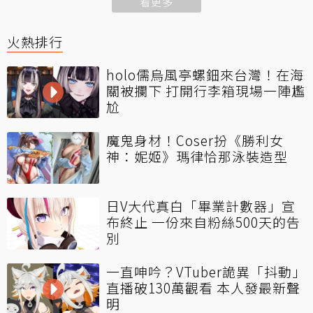
看更多
火熱排行
holo儒烏風亭螺鈿來台灣！在海
關被攔下 打開行李箱現場一陣尷
尬
魔鬼身材！Coser扮《勝利女
神：妮姬》瑪律恰那泳裝造型
日V大代真白「畢業計數器」宣
布終止 一份來自粉絲500天的告
別
一直呻吟？VTuber詭異「抖動」
直播破130萬觀看 本人發最新聲
明