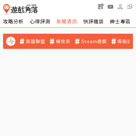
攻略分析
心得評測
新聞資訊
快評雜談
紳士專區
英雄聯盟
橘攸奈
Steam遊戲
吸點迷