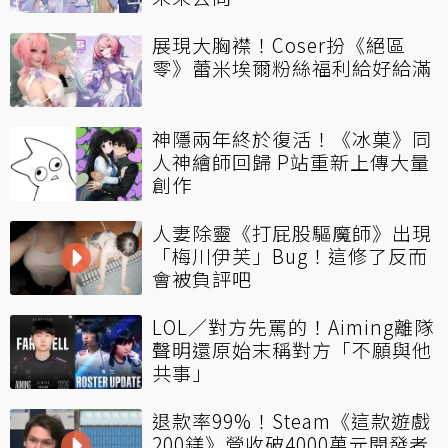
展現大胸襟！Coser扮《絕區
零》蕾米埃爾粉絲福利給好給滿
神隱兩年終於復活！《冰菓》同
人神繪師回歸 P站重新上傳大量
創作
人妻除靈《打屁股驅魔師》出現
「梅川伊芙」Bug！這修了反而
會被負評吧
LOL／對方先罵的！Aiming離隊
聲明還原始末稱對方「不願與他
共事」
退款率99%！Steam《這款遊戲
200鎂》營收破4000萬元開發者