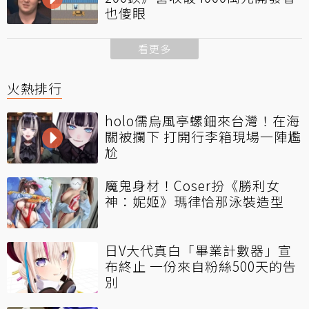
也傻眼
看更多
火熱排行
holo儒烏風亭螺鈿來台灣！在海
關被攔下 打開行李箱現場一陣尷
尬
魔鬼身材！Coser扮《勝利女
神：妮姬》瑪律恰那泳裝造型
日V大代真白「畢業計數器」宣
布終止 一份來自粉絲500天的告
別