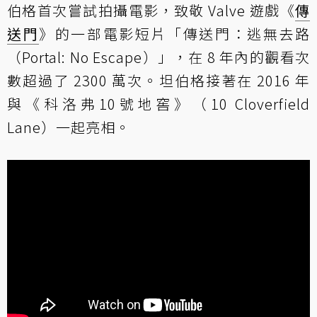
伯格首次嘗試拍攝電影，致敬 Valve 遊戲《
傳
送門
》的一部電影短片「傳送門：逃無去路
（Portal: No Escape）」，在 8 年內的觀看次
數超過了 2300 萬次。坦伯格接著在 2016 年
與《科洛弗10號地窖》（10 Cloverfield
Lane）一起亮相。