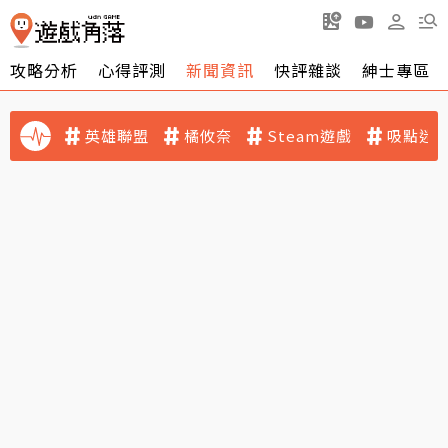
攻略分析
心得評測
新聞資訊
快評雜談
紳士專區
英雄聯盟
橘攸奈
Steam遊戲
吸點迷