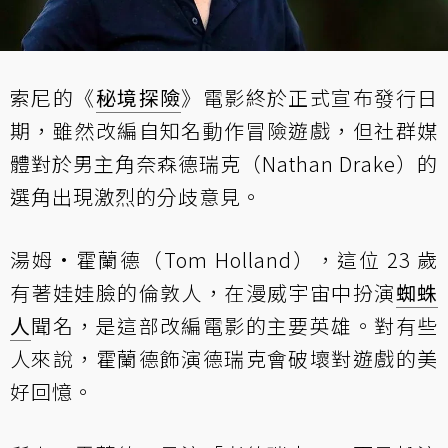
索尼的《
秘境探險
》電影終於正式宣布發行日
期，雖然改編自知名動作冒險遊戲，但社群媒
體對於男主角奈森德瑞克（Nathan Drake）的
選角出現激烈的分歧意見。
湯姆·霍蘭德（Tom Holland），這位 23 歲
有著娃娃臉的倫敦人，在漫威宇宙中扮演
蜘蛛
人
聞名，是這部改編電影的主要英雄。對有些
人來說，霍蘭德飾演德瑞克會破壞對遊戲的美
好回憶。