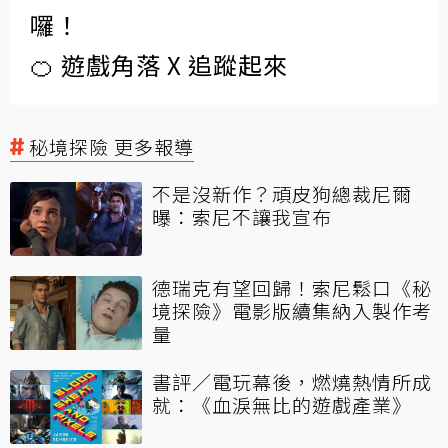
囉！
🍊 遊戲角落 X 追蹤起來
秘境探險 更多報導
不是沒新作？頑皮狗總裁尼爾
曝：索尼不讓我宣布
德瑞克有望回歸！索尼鬆口《秘
境探險》電影版續集納入製作考
量
書評／電玩幕後，燃燒熱情所成
就：《血淚無比的遊戲產業》