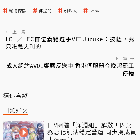
秘境探險
傳送門
蜘蛛人
Sony
←
上一篇
LOL／LEC首位義籍選手VIT Jiizuke：披薩，我
只吃義大利的
下一篇
→
成人網站AV01響應反送中 香港伺服器今晚起罷工
停播
猜你喜歡
同類好文
日V團體「深淵組」解散！因財
務惡化無法穩定營運 同步揭成員
未來去向