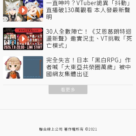
一直呻吟？VTuber詭異「抖動」
直播破130萬觀看 本人發最新聲
明
30人全數陣亡！《艾恩葛朗特迴
盪新聲》邀實況主、VT挑戰「死
亡模式」
完全失言！日本「黑白RPG」作
者喊「大東亞共榮圈萬歲」被中
國網友集體出征
看更多
聯合線上公司 著作權所有 ©2021