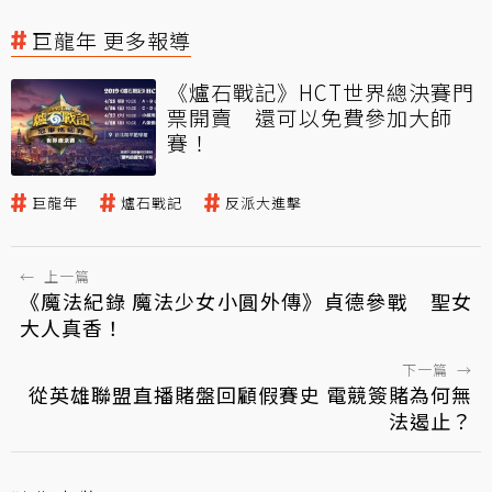
巨龍年 更多報導
《爐石戰記》HCT世界總決賽門
票開賣 還可以免費參加大師
賽！
巨龍年
爐石戰記
反派大進擊
←
上一篇
《魔法紀錄 魔法少女小圓外傳》貞德參戰 聖女
大人真香！
下一篇
→
從英雄聯盟直播賭盤回顧假賽史 電競簽賭為何無
法遏止？