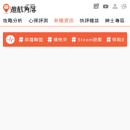
攻略分析
心得評測
新聞資訊
快評雜談
紳士專區
英雄聯盟
橘攸奈
Steam遊戲
吸點迷