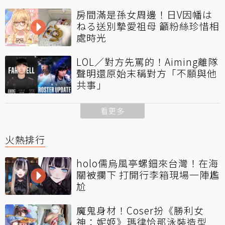
房間滿是孫女周邊！日V因幡は
ねる送別摯愛祖母 籲粉絲珍惜相
處時光
LOL／對方先罵的！Aiming離隊
聲明還原始末稱對方「不願與他
共事」
看更多
火熱排行
holo儒烏風亭螺鈿來台灣！在海
關被攔下 打開行李箱現場一陣尷
尬
魔鬼身材！Coser扮《勝利女
神：妮姬》瑪律恰那泳裝造型