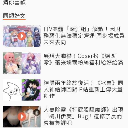
猜你喜歡
同類好文
日V團體「深淵組」解散！因財
務惡化無法穩定營運 同步揭成員
未來去向
展現大胸襟！Coser扮《絕區
零》蕾米埃爾粉絲福利給好給滿
神隱兩年終於復活！《冰菓》同
人神繪師回歸 P站重新上傳大量
創作
人妻除靈《打屁股驅魔師》出現
「梅川伊芙」Bug！這修了反而
會被負評吧