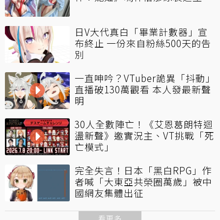
日V大代真白「畢業計數器」宣
布終止 一份來自粉絲500天的告
別
一直呻吟？VTuber詭異「抖動」
直播破130萬觀看 本人發最新聲
明
30人全數陣亡！《艾恩葛朗特迴
盪新聲》邀實況主、VT挑戰「死
亡模式」
完全失言！日本「黑白RPG」作
者喊「大東亞共榮圈萬歲」被中
國網友集體出征
看更多