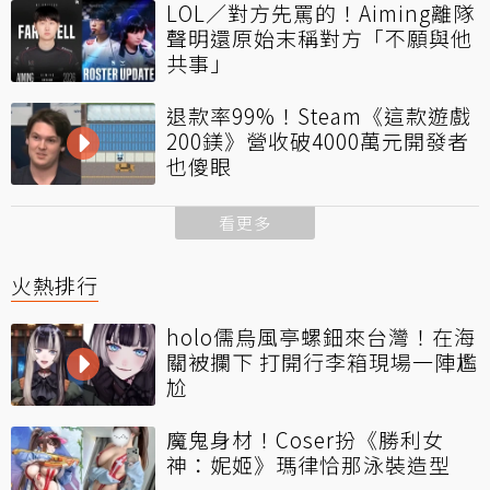
LOL／對方先罵的！Aiming離隊
聲明還原始末稱對方「不願與他
共事」
退款率99%！Steam《這款遊戲
200鎂》營收破4000萬元開發者
也傻眼
看更多
火熱排行
holo儒烏風亭螺鈿來台灣！在海
關被攔下 打開行李箱現場一陣尷
尬
魔鬼身材！Coser扮《勝利女
神：妮姬》瑪律恰那泳裝造型