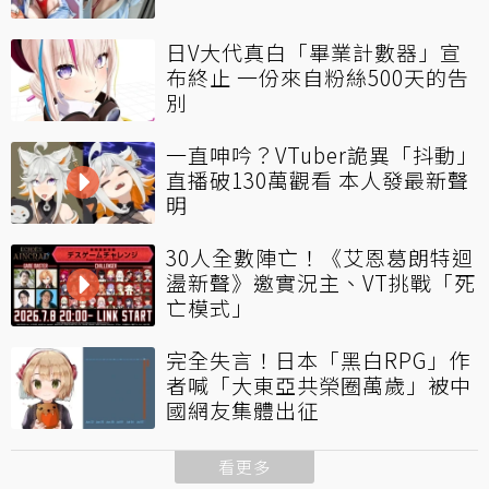
日V大代真白「畢業計數器」宣
布終止 一份來自粉絲500天的告
別
一直呻吟？VTuber詭異「抖動」
直播破130萬觀看 本人發最新聲
明
30人全數陣亡！《艾恩葛朗特迴
盪新聲》邀實況主、VT挑戰「死
亡模式」
完全失言！日本「黑白RPG」作
者喊「大東亞共榮圈萬歲」被中
國網友集體出征
看更多