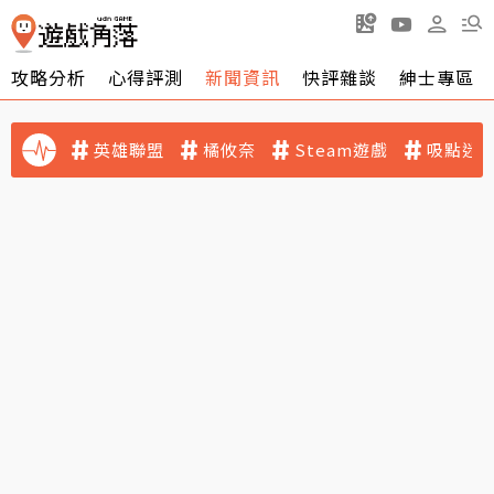
攻略分析
心得評測
新聞資訊
快評雜談
紳士專區
英雄聯盟
橘攸奈
Steam遊戲
吸點迷