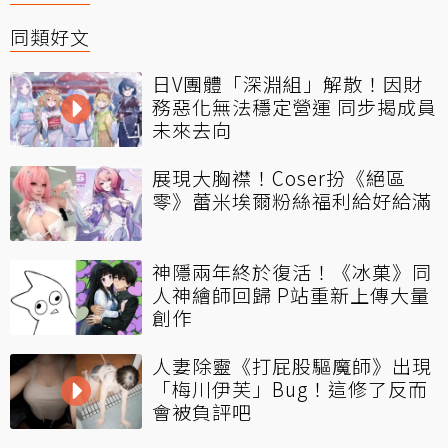
同類好文
日V團體「深淵組」解散！因財
務惡化無法穩定營運 同步揭成員
未來去向
展現大胸襟！Coser扮《絕區
零》蕾米埃爾粉絲福利給好給滿
神隱兩年終於復活！《冰菓》同
人神繪師回歸 P站重新上傳大量
創作
人妻除靈《打屁股驅魔師》出現
「梅川伊芙」Bug！這修了反而
會被負評吧