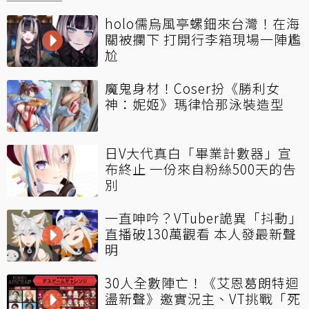
holo儒烏風亭螺鈿來台灣！在海
關被攔下 打開行李箱現場一陣尷
尬
魔鬼身材！Coser扮《勝利女
神：妮姬》瑪律恰那泳裝造型
日V大代真白「畢業計數器」宣
布終止 一份來自粉絲500天的告
別
一直呻吟？VTuber詭異「抖動」
直播破130萬觀看 本人發最新聲
明
30人全數陣亡！《艾恩葛朗特迴
盪新聲》邀實況主、VT挑戰「死