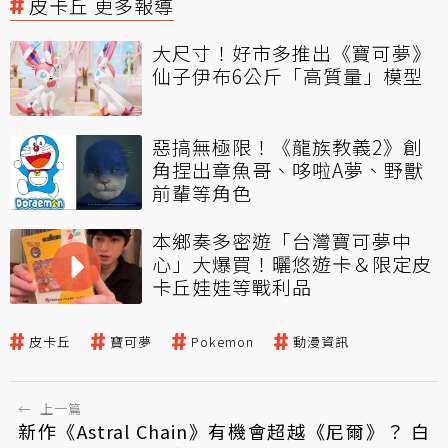
皮卡丘 更多報導
大尺寸！好市多推出《寶可夢》
仙子伊布6公斤「高質量」模型
惡搞無極限！《龍族教義2》創
角捏出章魚哥、哆啦A夢、野獸
前輩等角色
本鄉奏多密遊「台灣寶可夢中
心」大爆買！曬悠遊卡＆限定皮
卡丘娃娃等戰利品
皮卡丘
寶可夢
Pokemon
動漫資訊
←
上一篇
新作《Astral Chain》有機會超越《尼爾》？ 白