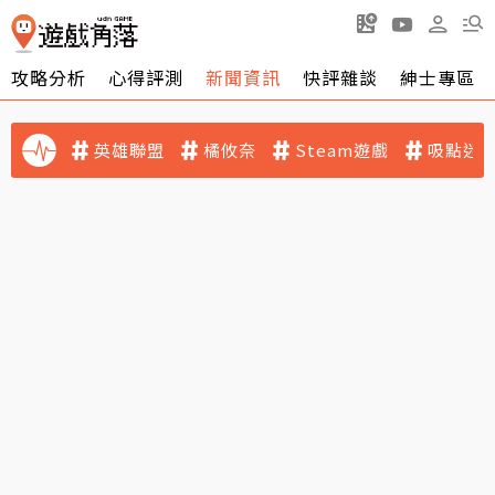
攻略分析
心得評測
新聞資訊
快評雜談
紳士專區
英雄聯盟
橘攸奈
Steam遊戲
吸點迷