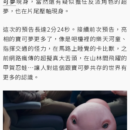
可夢
現身，當然還有疑似擔任反派角色的超
夢，也在片尾壓軸現身。
這次的預告長達2分24秒。接續前次預告，亮
相的寶可夢更多了，像是吧檯裡的樂天河童、
指揮交通的怪力，在馬路上睡覺的卡比獸，之
前網路瘋傳的超擬真大舌頭，在山林間飛躍的
甲賀忍蛙…讓人對這個跟寶可夢共存的世界有
更多的認識。