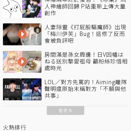
人神繪師回歸 P站重新上傳大量
創作
人妻除靈《打屁股驅魔師》出現
「梅川伊芙」Bug！這修了反而
會被負評吧
房間滿是孫女周邊！日V因幡は
ねる送別摯愛祖母 籲粉絲珍惜相
處時光
LOL／對方先罵的！Aiming離隊
聲明還原始末稱對方「不願與他
共事」
看更多
火熱排行