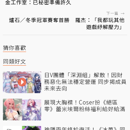
金工作室：已秘密準備許久
下一篇
→
爐石／冬季冠軍賽奪首勝 羅杰：「我都玩其他
遊戲紓解壓力」
猜你喜歡
同類好文
日V團體「深淵組」解散！因財
務惡化無法穩定營運 同步揭成員
未來去向
展現大胸襟！Coser扮《絕區
零》蕾米埃爾粉絲福利給好給滿
神隱兩年終於復活！《冰菓》同