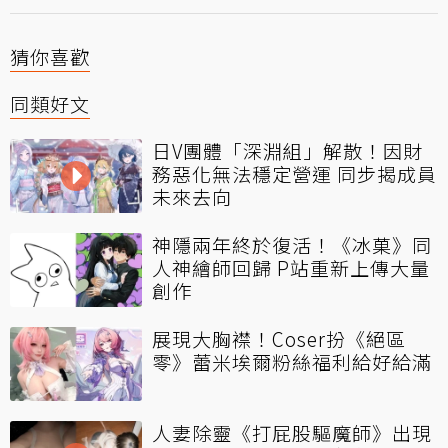
猜你喜歡
同類好文
日V團體「深淵組」解散！因財
務惡化無法穩定營運 同步揭成員
未來去向
神隱兩年終於復活！《冰菓》同
人神繪師回歸 P站重新上傳大量
創作
展現大胸襟！Coser扮《絕區
零》蕾米埃爾粉絲福利給好給滿
人妻除靈《打屁股驅魔師》出現