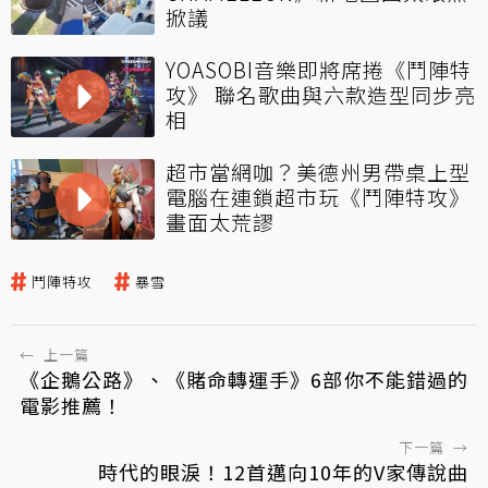
掀議
YOASOBI音樂即將席捲《鬥陣特
攻》 聯名歌曲與六款造型同步亮
相
超市當網咖？美德州男帶桌上型
電腦在連鎖超市玩《鬥陣特攻》
畫面太荒謬
鬥陣特攻
暴雪
←
上一篇
《企鵝公路》、《賭命轉運手》6部你不能錯過的
電影推薦！
下一篇
→
時代的眼淚！12首邁向10年的V家傳說曲