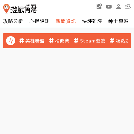
攻略分析
心得評測
新聞資訊
快評雜談
紳士專區
英雄聯盟
橘攸奈
Steam遊戲
吸點迷