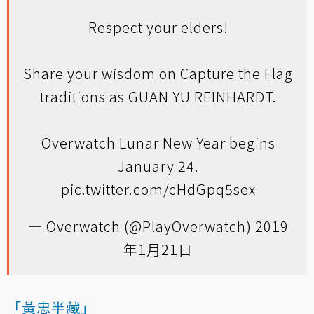
Respect your elders!
Share your wisdom on Capture the Flag
traditions as GUAN YU REINHARDT.
Overwatch Lunar New Year begins
January 24.
pic.twitter.com/cHdGpq5sex
— Overwatch (@PlayOverwatch)
2019
年1月21日
「黃忠半藏」