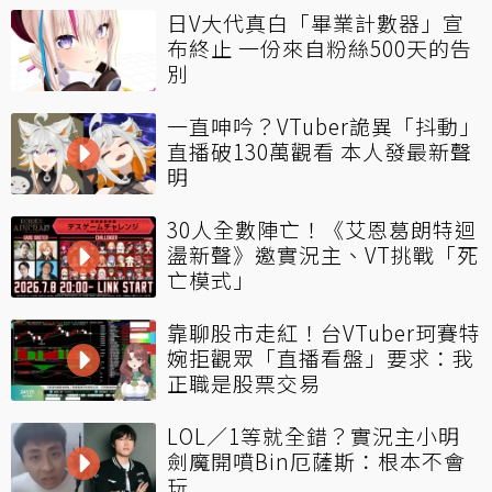
日V大代真白「畢業計數器」宣
布終止 一份來自粉絲500天的告
別
一直呻吟？VTuber詭異「抖動」
直播破130萬觀看 本人發最新聲
明
30人全數陣亡！《艾恩葛朗特迴
盪新聲》邀實況主、VT挑戰「死
亡模式」
靠聊股市走紅！台VTuber珂賽特
婉拒觀眾「直播看盤」要求：我
正職是股票交易
LOL／1等就全錯？實況主小明
劍魔開噴Bin厄薩斯：根本不會
玩