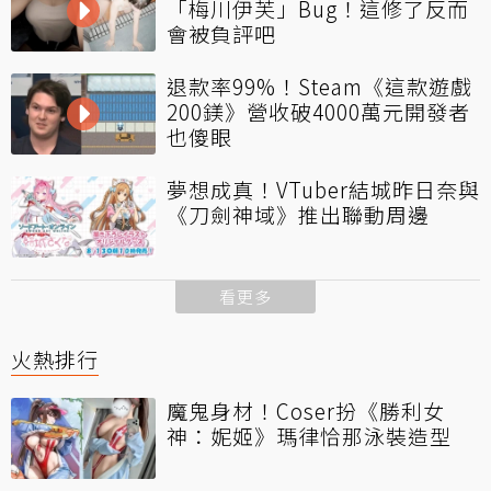
「梅川伊芙」Bug！這修了反而
會被負評吧
退款率99%！Steam《這款遊戲
200鎂》營收破4000萬元開發者
也傻眼
夢想成真！VTuber結城昨日奈與
《刀劍神域》推出聯動周邊
看更多
火熱排行
魔鬼身材！Coser扮《勝利女
神：妮姬》瑪律恰那泳裝造型