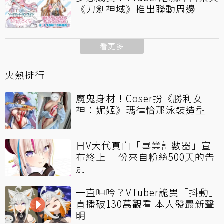
《刀劍神域》推出聯動周邊
看更多
火熱排行
魔鬼身材！Coser扮《勝利女
神：妮姬》瑪律恰那泳裝造型
日V大代真白「畢業計數器」宣
布終止 一份來自粉絲500天的告
別
一直呻吟？VTuber詭異「抖動」
直播破130萬觀看 本人發最新聲
明