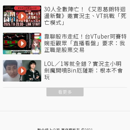
30人全數陣亡！《艾恩葛朗特迴
盪新聲》邀實況主、VT挑戰「死
亡模式」
靠聊股市走紅！台VTuber珂賽特
婉拒觀眾「直播看盤」要求：我
正職是股票交易
LOL／1等就全錯？實況主小明
劍魔開噴Bin厄薩斯：根本不會
玩
看更多
聯合線上公司 著作權所有 ©2021