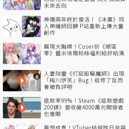
未來去向
神隱兩年終於復活！《冰菓》同
人神繪師回歸 P站重新上傳大量
創作
展現大胸襟！Coser扮《絕區
零》蕾米埃爾粉絲福利給好給滿
人妻除靈《打屁股驅魔師》出現
「梅川伊芙」Bug！這修了反而
會被負評吧
退款率99%！Steam《這款遊戲
200鎂》營收破4000萬元開發者
也傻眼
夢想成真！VTuber結城昨日奈與