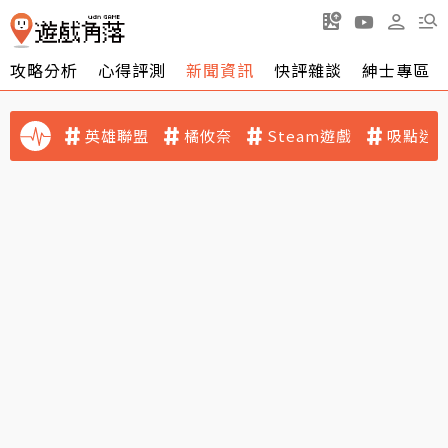
攻略分析
心得評測
新聞資訊
快評雜談
紳士專區
英雄聯盟
橘攸奈
Steam遊戲
吸點迷