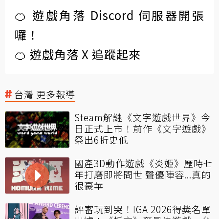
🍊 遊戲角落 Discord 伺服器開張
囉！
🍊 遊戲角落 X 追蹤起來
台灣 更多報導
Steam解謎《文字遊戲世界》今
日正式上市！前作《文字遊戲》
祭出6折史低
國產3D動作遊戲《炎姬》歷時七
年打磨即將問世 聲優陣容...真的
很豪華
評審玩到哭！IGA 2026得獎名單