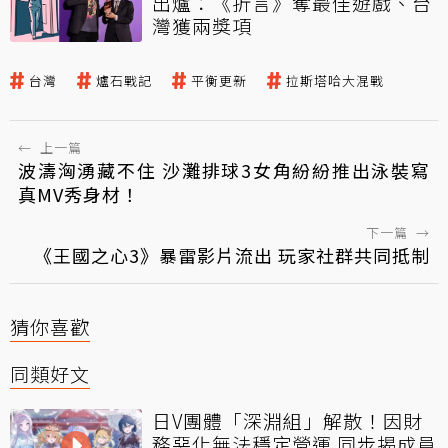
出爐：《折言》奪最佳遊戲、台
灣獲兩獎項
台灣
爐石戰記
平衡更新
拉斯塔哈大混戰
←
上一篇
波濤洶湧藏不住 沙灘排球3女角紛紛推出泳裝寫
真MV秀身材！
下一篇
→
《王國之心3》暴雷影片流出 玩家社群共同抵制
猜你喜歡
同類好文
日V團體「深淵組」解散！因財
務惡化無法穩定營運 同步揭成員