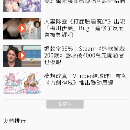
零》蕾米埃爾粉絲福利給好給滿
人妻除靈《打屁股驅魔師》出現
「梅川伊芙」Bug！這修了反而
會被負評吧
退款率99%！Steam《這款遊戲
200鎂》營收破4000萬元開發者
也傻眼
夢想成真！VTuber結城昨日奈與
《刀劍神域》推出聯動周邊
看更多
火熱排行