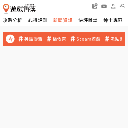
攻略分析
心得評測
新聞資訊
快評雜談
紳士專區
英雄聯盟
橘攸奈
Steam遊戲
吸點迷