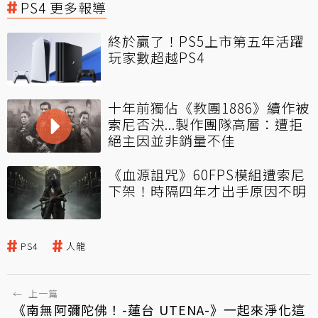
PS4 更多報導
終於贏了！PS5上市第五年活躍
玩家數超越PS4
十年前獨佔《教團1886》續作被
索尼否決...製作團隊高層：遭拒
絕主因並非銷量不佳
《血源詛咒》60FPS模組遭索尼
下架！時隔四年才出手原因不明
PS4
人龍
←
上一篇
《南無阿彌陀佛！-蓮台 UTENA-》一起來淨化這