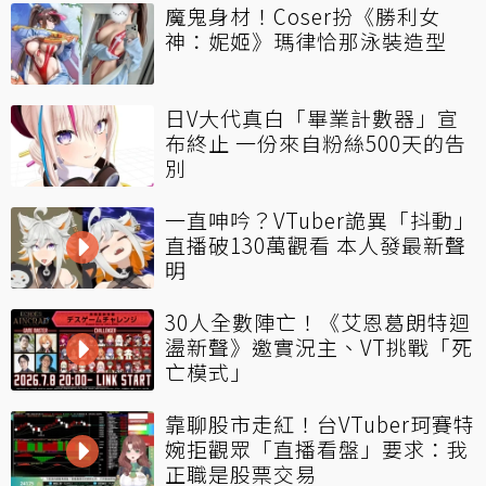
魔鬼身材！Coser扮《勝利女
神：妮姬》瑪律恰那泳裝造型
日V大代真白「畢業計數器」宣
布終止 一份來自粉絲500天的告
別
一直呻吟？VTuber詭異「抖動」
直播破130萬觀看 本人發最新聲
明
30人全數陣亡！《艾恩葛朗特迴
盪新聲》邀實況主、VT挑戰「死
亡模式」
靠聊股市走紅！台VTuber珂賽特
婉拒觀眾「直播看盤」要求：我
正職是股票交易